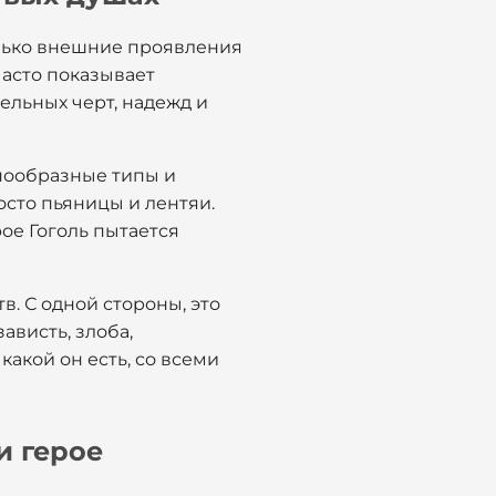
олько внешние проявления
часто показывает
ельных черт, надежд и
знообразные типы и
осто пьяницы и лентяи.
рое Гоголь пытается
в. С одной стороны, это
ависть, злоба,
какой он есть, со всеми
и герое