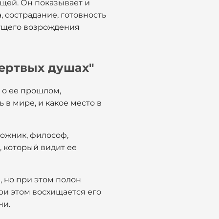
ещей. Он показывает и
, сострадание, готовность
дущего возрождения
Мертвых душах"
, о ее прошлом,
 в мире, и какое место в
дожник, философ,
 который видит ее
, но при этом полон
ри этом восхищается его
ни.