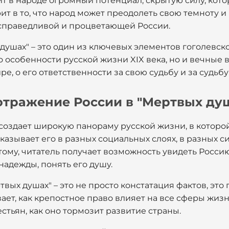
дит в народе огромный потенциал, скрытую силу, кот
ит в то, что народ может преодолеть свою темноту и
, справедливой и процветающей России.
душах" – это один из ключевых элементов гоголевск
о особенности русской жизни XIX века, но и вечные
ире, о его ответственности за свою судьбу и за судьб
 отражение России в "Мертвых ду
 создает широкую панораму русской жизни, в которо
казывает его в разных социальных слоях, в разных си
тому, читатель получает возможность увидеть Россию
надежды, понять его душу.
вых душах" – это не просто констатация фактов, это
вает, как крепостное право влияет на все сферы жизн
стьян, как оно тормозит развитие страны.