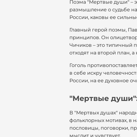
Поэма "Мертвые души" – 
размышление о судьбе нар
России, каковы ее сильны
Главный герой поэмы, Па
принципов. Он олицетвор
Чичиков – это типичный п
отходят на второй план, а
Гоголь противопоставляет
в себе искру человечност
России, на ее духовное о
"Мертвые души":
В "Мертвых душах" народны
фольклорных мотивах, в 
пословицы, поговорки, пр
мыслит и чувствует.