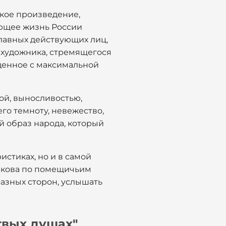
ское произведение,
ющее жизнь России
главных действующих лиц,
 художника, стремящегося
иденное с максимальной
лой, выносливостью,
го темноту, невежество,
й образ народа, который
истиках, но и в самой
икова по помещичьим
разных сторон, услышать
твых душах"