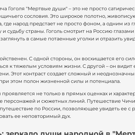
а Гоголя "Мертвые души" – это не просто сатириче
щичьего сословия. Это широкое полотно, живопису
, где народ предстает не просто фоном, а одним из 
и судьбу страны. Гоголь смотрит на Россию глазами
, заглянуть в самые потаенные уголки и отразить ув
войственен. С одной стороны, он восхищается его си
я к тяжелым условиям жизни. С другой – он видит е
лени. Этот контраст создает сложный и неоднозначны
 при этом полон жизненной силы и потенциала.
 проявляется не только в прямых оценках и характер
ре персонажей и сюжетных линий. Путешествие Чич
а путешествие по России, позволяющее увидеть ее с 
овать ее неповторимый дух.
ь: зеркало души народной в "Мер