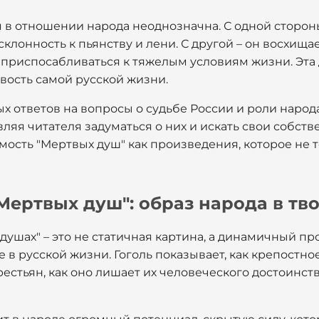
 в отношении народа неоднозначна. С одной стороны
склонность к пьянству и лени. С другой – он восхищае
приспосабливаться к тяжелым условиям жизни. Эта
вость самой русской жизни.
ых ответов на вопросы о судьбе России и роли народ
вляя читателя задуматься о них и искать свои собств
мость "Мертвых душ" как произведения, которое не 
Мертвых душ": образ народа в тво
душах" – это не статичная картина, а динамичный п
в русской жизни. Гоголь показывает, как крепостно
рестьян, как оно лишает их человеческого достоинст