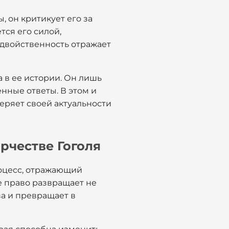
, он критикует его за
тся его силой,
 двойственность отражает
а в ее истории. Он лишь
енные ответы. В этом и
теряет своей актуальности
рчестве Гоголя
роцесс, отражающий
е право развращает не
ва и превращает в