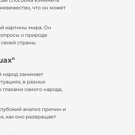
орая способна изменить
 невежество, что он может
ой картины мира. Он
 вопросы о природе
у своей страны.
шах"
й народ занимает
туациях, в разных
 глазами самого народа,
 глубокий анализ причин и
и, как оно развращает