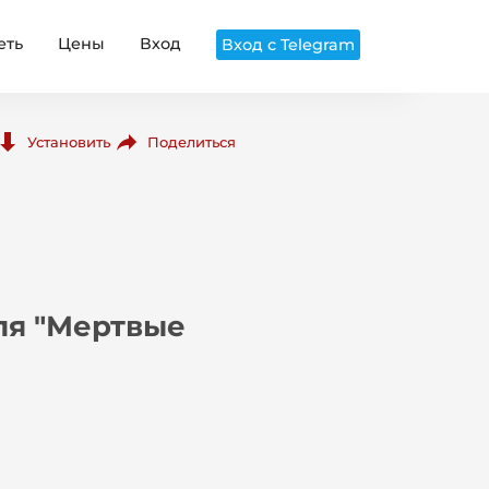
еть
Цены
Вход
Вход с Telegram
Поделиться
Установить
оля "Мертвые