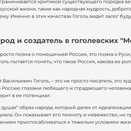
 ограничивается критикой существующего порядка в
сской жизни, такие как народная мудрость, доброта
му. Именно в этих качествах Гоголь видит залог бу
арод и создатель в гоголевских "
просто поэма о помещичьей России, это поэма о Руси
ль пытается понять, что такое Россия, какова ее роль
Васильевич Гоголь, – это не просто писатель, это ху
а Россию глазами любящего и страдающего человека,
ерит в ее потенциал.
х душах" образ народа, который далек от идеализации
ала. Он показывает его темноту и невежество, но п
мением приспосабливаться к тяжелым условиям жиз