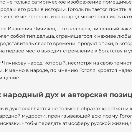
это не только сатирическое изображение помещичьей
ода и его роли в истории. Гоголь пытается понять, 
е и слабые стороны, и как народ может повлиять на 
вел Иванович Чичиков, – это человек, лишенный как
яет собой тип дельца, стремящегося к наживе любым
редставитель своего времени, продукт эпохи, в ко
 на первое место выходит стремление к богатству и у
 Чичикову народ, который, несмотря на свою темнот
и. Именно в народе, по мнению Гоголя, кроется над
чищение.
 народный дух и авторская позиц
й дух проявляется не только в образах крестьян и к
народной мудрости, пронизывающей всю поэму. Гого
исказки, чтобы передать атмосферу русской жизни, ч