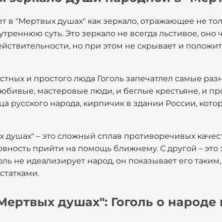
ет в "Мертвых душах" как зеркало, отражающее не т
утреннюю суть. Это зеркало не всегда льстивое, оно 
йствительности, но при этом не скрывает и положит
остных и простого люда Гоголь запечатлел самые ра
любивые, мастеровые люди, и беглые крестьяне, и пр
ица русского народа, кирпичик в здании России, кото
 душах" – это сложный сплав противоречивых качест
овность прийти на помощь ближнему. С другой – это з
ль не идеализирует народ, он показывает его таким, 
статками.
Мертвых душах": Гоголь о народе 