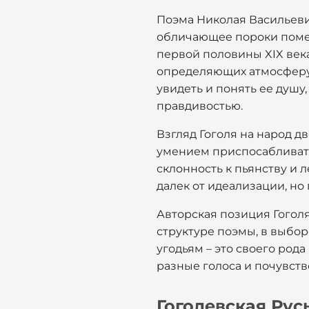
Поэма Николая Васильевич
обличающее пороки поме
первой половины XIX века
определяющих атмосферу 
увидеть и понять ее душу
правдивостью.
Взгляд Гоголя на народ д
умением приспосабливатьс
склонность к пьянству и 
далек от идеализации, но
Авторская позиция Гоголя
структуре поэмы, в выбо
угодьям – это своего род
разные голоса и почувств
Гоголевская Рус