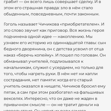
грабит — он всего лишь совершает сделку. И в
этом его страшная правда: зло в нём стало
обыденным, повседневным, почти законным.
Гоголь называет Чичикова «приобретателем». И
это слово звучит как приговор. Вся жизнь героя
подчинена одной идее — накоплению. Мы
узнаем его историю из одиннадцатой главы: сын
бедного дворянина, он с детства усвоил от отца
наказ «беречь копейку». И пошел по головам. Он
обманывал учителей, подлизывался к
начальникам, служил с усердием, но только для
того, чтобы нагреть руки. В нём нет ни капли
сострадания, нет памяти: когда его старый
учитель оказался в нищете, Чичиков бросил ему
пятак, а сам при этом разбогател на фальшивых
векселях. Интересно, что он даже не жаден в
привычном смысле — он не тратит деньги на
удовольствия. Он копит их ради самого