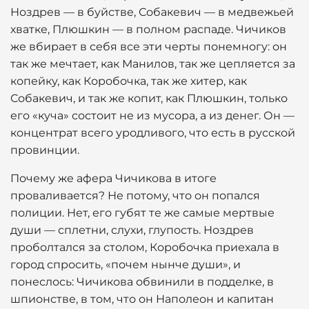
Ноздрев — в буйстве, Собакевич — в медвежьей
хватке, Плюшкин — в полном распаде. Чичиков
же вбирает в себя все эти черты понемногу: он
так же мечтает, как Манилов, так же цепляется за
копейку, как Коробочка, так же хитер, как
Собакевич, и так же копит, как Плюшкин, только
его «куча» состоит не из мусора, а из денег. Он —
концентрат всего уродливого, что есть в русской
провинции.
Почему же афера Чичикова в итоге
проваливается? Не потому, что он попался
полиции. Нет, его губят те же самые мертвые
души — сплетни, слухи, глупость. Ноздрев
проболтался за столом, Коробочка приехала в
город спросить, «почем нынче души», и
понеслось: Чичикова обвинили в подделке, в
шпионстве, в том, что он Наполеон и капитан