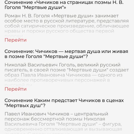
Сочинение «Чичиков на страницах поэмы Н. В.
Гоголя "Мертвые души"»
Роман Н. В. Гоголя «Мертвые души» занимает
особое место в русской литературе, представляя
собой сатирическое произведение, обличающее
нравы и пороки русского общества первой
полови
Сочинение: Чичиков — мертвая душа или живая
в поэме Гоголя "Мертвые души"?
Николай Васильевич Гоголь, великий русский
писатель, в своей поэме "Мертвые души" создает
образ Павла Ивановича Чичикова — одного из
наиболее противоречивых персонажей в
русской ли
Сочинение Каким предстает Чичиков в сценах
"Мертвых душ"?
Павел Иванович Чичиков – центральный
персонаж бессмертной поэмы Николая
Васильевича Гоголя "Мертвые души" – фигура,
одновременно отталкивающая и вызывающая