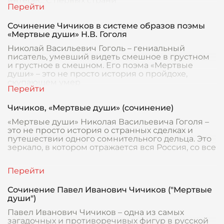
интерес. С первых страни
Сочинение Чичиков в системе образов поэмы
«Мертвые души» Н.В. Гоголя
Николай Васильевич Гоголь – гениальный
писатель, умевший видеть смешное в грустном
и грустное в смешном. Его поэма «Мертвые
души» – это не просто история о пройдохе,
скупающем умер
Чичиков, «Мертвые души» (сочинение)
«Мертвые души» Николая Васильевича Гоголя –
это не просто история о странных сделках и
путешествии одного сомнительного дельца. Это
зеркало, в котором отражается вся Россия, со все
Сочинение Павел Иванович Чичиков ("Мертвые
души")
Павел Иванович Чичиков – одна из самых
загадочных и противоречивых фигур в русской