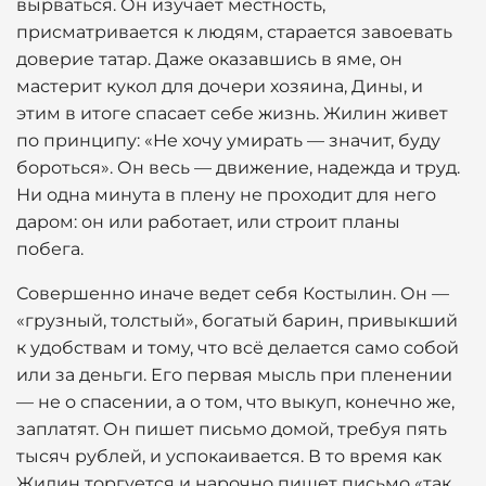
вырваться. Он изучает местность,
присматривается к людям, старается завоевать
доверие татар. Даже оказавшись в яме, он
мастерит кукол для дочери хозяина, Дины, и
этим в итоге спасает себе жизнь. Жилин живет
по принципу: «Не хочу умирать — значит, буду
бороться». Он весь — движение, надежда и труд.
Ни одна минута в плену не проходит для него
даром: он или работает, или строит планы
побега.
Совершенно иначе ведет себя Костылин. Он —
«грузный, толстый», богатый барин, привыкший
к удобствам и тому, что всё делается само собой
или за деньги. Его первая мысль при пленении
— не о спасении, а о том, что выкуп, конечно же,
заплатят. Он пишет письмо домой, требуя пять
тысяч рублей, и успокаивается. В то время как
Жилин торгуется и нарочно пишет письмо «так,