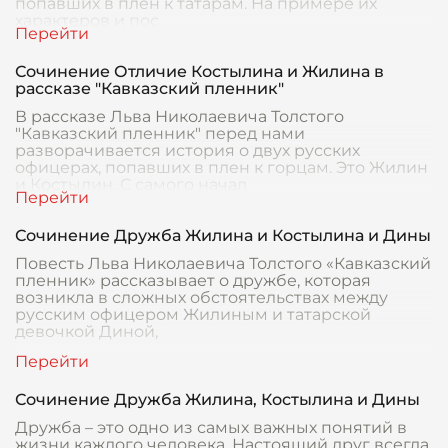
попавших в плен к татарам. На примере их
характеров и пос
Сочинение Отличие Костылина и Жилина в
рассказе "Кавказский пленник"
В рассказе Льва Николаевича Толстого
"Кавказский пленник" перед нами
разворачивается история о двух русских
офицерах, попавших в плен к горцам. Это Жилин
и Костылин. С самого начал
Сочинение Дружба Жилина и Костылина и Дины
Повесть Льва Николаевича Толстого «Кавказский
пленник» рассказывает о дружбе, которая
возникла в сложных обстоятельствах между
русским офицером Жилиным и татарской
девочкой Диной,
Сочинение Дружба Жилина, Костылина и Дины
Дружба – это одно из самых важных понятий в
жизни каждого человека. Настоящий друг всегда