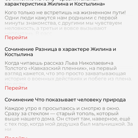
характеристика Жилина и Костылина»
Кого только не встретишь на жизненном пути!
Одни люди кажутся нам родными с первой
минуты знакомства, с другими мы чувствуем
неловкость, а третьи и вовсе вызывают
неприязнь. В расс
Сочинение Разница в характере Жилина и
Костылина
Когда читаешь рассказ Льва Николаевича
Толстого «Кавказский пленник», на первый
взгляд кажется, что это просто захватывающая
история о военных действиях и побеге из плена.
Но если
Сочинение Что показывает человеку природа
Каждое утро я просыпаюсь и смотрю в окно.
Сразу за стеклом — старый тополь, который
выше нашего дома. Он стоит там, наверное, ещё
с тех пор, когда мой дедушка был мальчишкой. За
ни