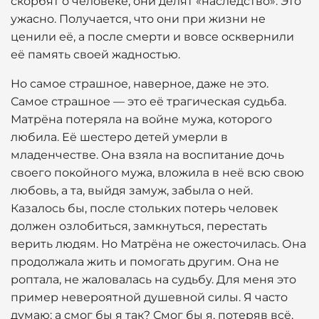
скорбят о человеке, они делят «наследство». Это
ужасно. Получается, что они при жизни не
ценили её, а после смерти и вовсе осквернили
её память своей жадностью.
Но самое страшное, наверное, даже не это.
Самое страшное — это её трагическая судьба.
Матрёна потеряла на войне мужа, которого
любила. Её шестеро детей умерли в
младенчестве. Она взяла на воспитание дочь
своего покойного мужа, вложила в неё всю свою
любовь, а та, выйдя замуж, забыла о ней.
Казалось бы, после стольких потерь человек
должен озлобиться, замкнуться, перестать
верить людям. Но Матрёна не ожесточилась. Она
продолжала жить и помогать другим. Она не
роптала, не жаловалась на судьбу. Для меня это
пример невероятной душевной силы. Я часто
думаю: а смог бы я так? Смог бы я, потеряв всё,