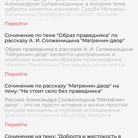
Александром Солженицыным, в котором тема
доброты является ключевой. Судьба Матрены
Васильевны Григорьевой, главной героини
произведения, изобр
Сочинение по теме "Образ праведника" по
рассказу А. И. Солженицына "Матренин двор"
Образ праведника в рассказе А. И. Солженицына
"Матренин двор" является центральным и
наиболее значимым образом произведения.
Матрёна Васильевна Григорьева, несмотря на
свою простот
Сочинение по рассказу "Матренин двор" на
тему: "Не стоит село без праведника"
Рассказ Александра Солженицына "Матрёнин
двор" – это не просто история о жизни простой
русской женщины, а глубокое исследование
духовного состояния общества. Матрёна
Васильевна, гл
Сочинение на тему: "Доброта и жестокость в