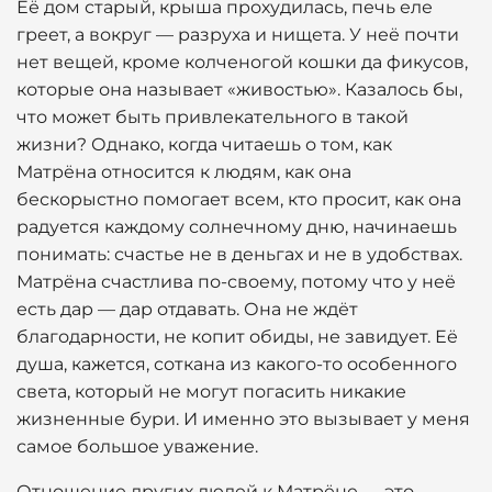
Её дом старый, крыша прохудилась, печь еле
греет, а вокруг — разруха и нищета. У неё почти
нет вещей, кроме колченогой кошки да фикусов,
которые она называет «живостью». Казалось бы,
что может быть привлекательного в такой
жизни? Однако, когда читаешь о том, как
Матрёна относится к людям, как она
бескорыстно помогает всем, кто просит, как она
радуется каждому солнечному дню, начинаешь
понимать: счастье не в деньгах и не в удобствах.
Матрёна счастлива по-своему, потому что у неё
есть дар — дар отдавать. Она не ждёт
благодарности, не копит обиды, не завидует. Её
душа, кажется, соткана из какого-то особенного
света, который не могут погасить никакие
жизненные бури. И именно это вызывает у меня
самое большое уважение.
Отношение других людей к Матрёне — это,