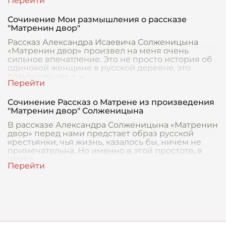
Сочинение Мои размышления о рассказе
"Матренин двор"
Рассказ Александра Исаевича Солженицына
«Матренин двор» произвел на меня очень
сильное впечатление. Это не просто история об
одинокой женщине в русской деревне, это
размышление о ж
Сочинение Рассказ о Матрене из произведения
"Матренин двор" Солженицына
В рассказе Александра Солженицына «Матренин
двор» перед нами предстает образ русской
крестьянки, чья жизнь, казалось бы, ничем не
примечательна. Но именно в этой простоте, в
этой с