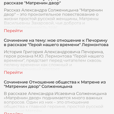
рассказе "Матренин двор"
Рассказ Александра Солженицына "Матренин
двор" – это пронзительное повествование о
жизни простой русской женщины, Матрены
Васильевны Захаровой, чья доброта и
самоотверженность траг
Сочинение на тему: мое отношение к Печорину
в рассказе "Герой нашего времени" Лермонтова
История Григория Александровича Печорина,
героя романа М.Ю. Лермонтова "Герой нашего
времени", предстает перед читателем сквозь
пелену времени как сложный и
противоречивый портрет
Сочинение Отношение общества к Матрене из
"Матренин двор" Солженицына
В рассказе Александра Исаевича Солженицына
«Матрёнин двор» поднимается много важных
вопросов. Один из них – это отношение
общества к главной героине, простой русской
женщине Матрён