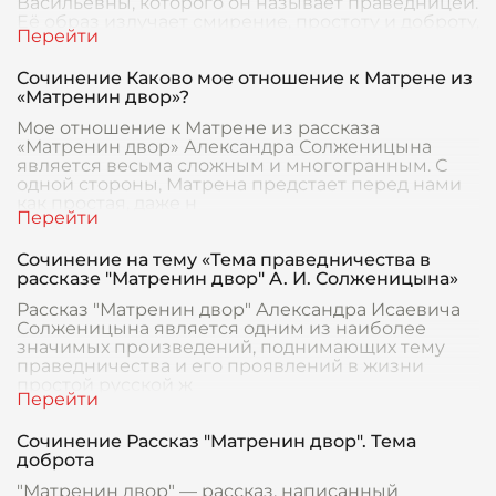
Васильевны, которого он называет праведницей.
Её образ излучает смирение, простоту и доброту,
которые подчерки
Сочинение Каково мое отношение к Матрене из
«Матренин двор»?
Мое отношение к Матрене из рассказа
«Матренин двор» Александра Солженицына
является весьма сложным и многогранным. С
одной стороны, Матрена предстает перед нами
как простая, даже н
Сочинение на тему «Тема праведничества в
рассказе "Матренин двор" А. И. Солженицына»
Рассказ "Матренин двор" Александра Исаевича
Солженицына является одним из наиболее
значимых произведений, поднимающих тему
праведничества и его проявлений в жизни
простой русской ж
Сочинение Рассказ "Матренин двор". Тема
доброта
"Матренин двор" — рассказ, написанный