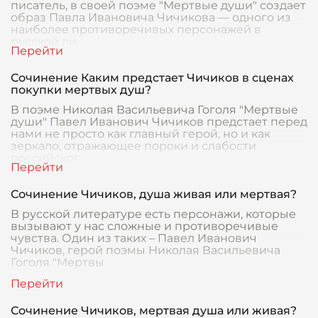
писатель, в своей поэме "Мертвые души" создает
образ Павла Ивановича Чичикова — одного из
наиболее противоречивых персонажей в
русской ли
Сочинение Каким предстает Чичиков в сценах
покупки мертвых душ?
В поэме Николая Васильевича Гоголя "Мертвые
души" Павел Иванович Чичиков предстает перед
нами не просто как главный герой, но и как
зеркало, отражающее пороки и слабости
российског
Сочинение Чичиков, душа живая или мертвая?
В русской литературе есть персонажи, которые
вызывают у нас сложные и противоречивые
чувства. Один из таких – Павел Иванович
Чичиков, герой поэмы Николая Васильевича
Гоголя "Мертвы
Сочинение Чичиков, мертвая душа или живая?