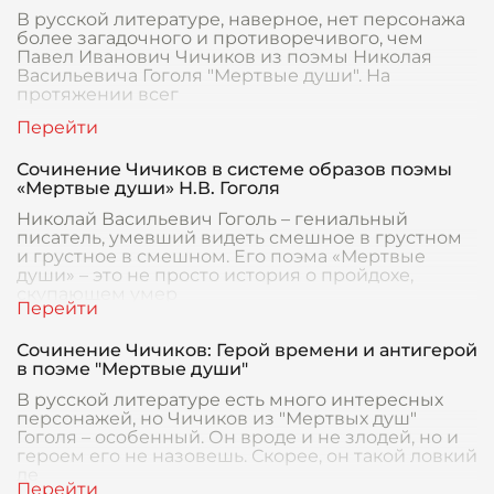
В русской литературе, наверное, нет персонажа
более загадочного и противоречивого, чем
Павел Иванович Чичиков из поэмы Николая
Васильевича Гоголя "Мертвые души". На
протяжении всег
Сочинение Чичиков в системе образов поэмы
«Мертвые души» Н.В. Гоголя
Николай Васильевич Гоголь – гениальный
писатель, умевший видеть смешное в грустном
и грустное в смешном. Его поэма «Мертвые
души» – это не просто история о пройдохе,
скупающем умер
Сочинение Чичиков: Герой времени и антигерой
в поэме "Мертвые души"
В русской литературе есть много интересных
персонажей, но Чичиков из "Мертвых душ"
Гоголя – особенный. Он вроде и не злодей, но и
героем его не назовешь. Скорее, он такой ловкий
де