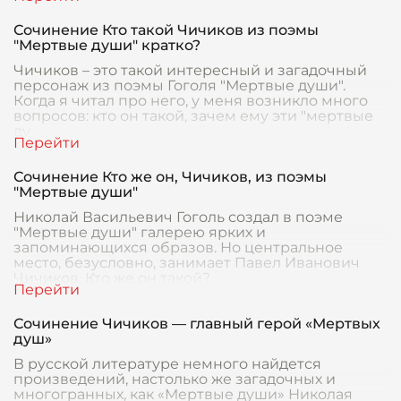
Сочинение Кто такой Чичиков из поэмы
"Мертвые души" кратко?
Чичиков – это такой интересный и загадочный
персонаж из поэмы Гоголя "Мертвые души".
Когда я читал про него, у меня возникло много
вопросов: кто он такой, зачем ему эти "мертвые
ду
Сочинение Кто же он, Чичиков, из поэмы
"Мертвые души"
Николай Васильевич Гоголь создал в поэме
"Мертвые души" галерею ярких и
запоминающихся образов. Но центральное
место, безусловно, занимает Павел Иванович
Чичиков. Кто же он такой?
Сочинение Чичиков — главный герой «Мертвых
душ»
В русской литературе немного найдется
произведений, настолько же загадочных и
многогранных, как «Мертвые души» Николая