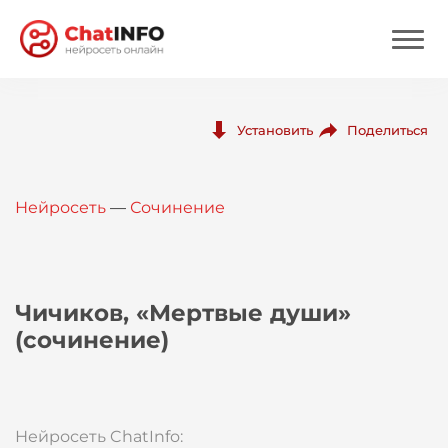
Нейросеть
Поделиться
Установить
Цены
Нейросеть
—
Сочинение
Вход
Вход с Telegram
Чичиков, «Мертвые души»
(сочинение)
Нейросеть ChatInfo: