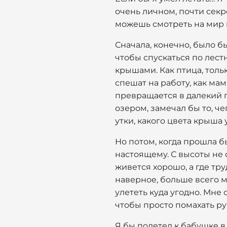
очень личном, почти секре
можешь смотреть на мир не
Сначала, конечно, было б
чтобы спускаться по лест
крышами. Как птица, тольк
спешат на работу, как ма
превращается в далекий г
озером, замечал бы то, че
утки, какого цвета крыша 
Но потом, когда прошла бы
настоящему. С высоты не 
живется хорошо, а где тру
наверное, больше всего ме
улететь куда угодно. Мне 
чтобы просто помахать р
Я бы полетел к бабушке в 