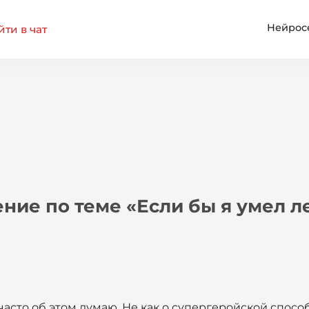
Нейрос
ти в чат
ние по теме «Если бы я умел лет
часто об этом думаю. Не как о супергеройской способ