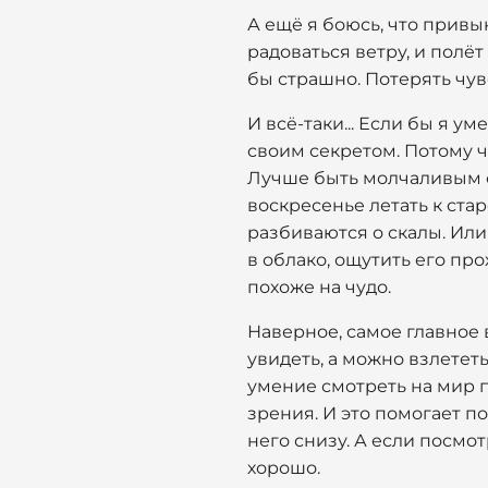
А ещё я боюсь, что привы
радоваться ветру, и полё
бы страшно. Потерять чув
И всё-таки... Если бы я ум
своим секретом. Потому чт
Лучше быть молчаливым о
воскресенье летать к ста
разбиваются о скалы. Или 
в облако, ощутить его про
похоже на чудо.
Наверное, самое главное в
увидеть, а можно взлететь 
умение смотреть на мир п
зрения. И это помогает п
него снизу. А если посмотр
хорошо.