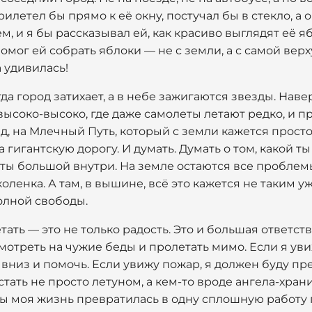
летел бы прямо к её окну, постучал бы в стекло, а о
, и я бы рассказывал ей, как красиво выглядят её я
помог ей собрать яблоки — не с земли, а с самой верх
а удивилась!
да город затихает, а в небе зажигаются звезды. Наве
ысоко-высоко, где даже самолеты летают редко, и пр
д, на Млечный Путь, который с земли кажется просто
а гигантскую дорогу. И думать. Думать о том, какой 
й ты большой внутри. На земле остаются все проблем
коленка. А там, в вышине, всё это кажется не таким у
полной свободы.
тать — это не только радость. Это и большая ответст
мотреть на чужие беды и пролетать мимо. Если я увижу
вниз и помочь. Если увижу пожар, я должен буду пр
стать не просто летуном, а кем-то вроде ангела-храни
обы моя жизнь превратилась в одну сплошную работу