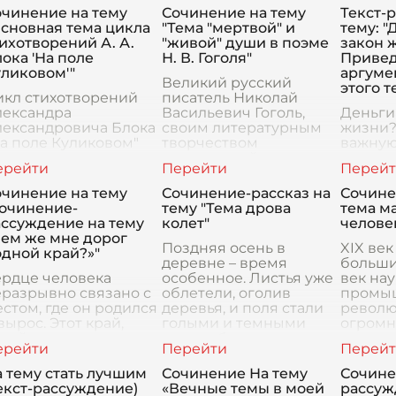
очинение на тему
Сочинение на тему
Текст-
сновная тема цикла
"Тема "мертвой" и
тему: "
ихотворений А. А.
"живой" души в поэме
закон 
ока 'На поле
Н. В. Гоголя"
Привед
ликовом'"
аргуме
Великий русский
этого т
икл стихотворений
писатель Николай
лександра
Васильевич Гоголь,
Деньги
лександровича Блока
своим литературным
жизни?
а поле Куликовом"
творчеством
важную
ляется одним из
подаривший миру
соврем
амых значительных
множество
их зна
оизведений в его
бессмертных
переоц
очинение на тему
Сочинение-рассказ на
Сочине
этическом наследии,
произведений, в своей
вопрос 
Сочинение-
тему "Тема дрова
тема м
его основная тема
поэме "Мертвые души"
ли ден
ассуждение на тему
колет"
человек
убоко зат
затронул одну из
законо
Чем же мне дорог
Поздняя осень в
XIX век
дной край?»"
деревне – время
больши
ердце человека
особенное. Листья уже
век нау
разрывно связано с
облетели, оголив
промы
стом, где он родился
деревья, и поля стали
револю
вырос. Этот край,
голыми и темными
огромн
чий дом, становится
после уборки урожая.
социал
 просто
Дни короткие, а вечера
нераве
еографической точкой
длинные и наполнены
это вр
 тему стать лучшим
Сочинение На тему
Сочине
 карте, а частью
запахо
особое
екст-рассуждение)
«Вечные темы в моей
рассуж