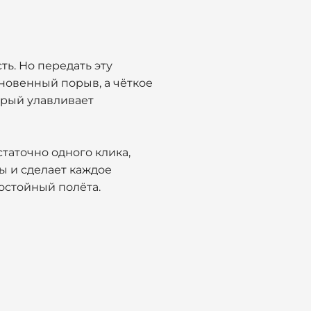
ть. Но передать эту
хновенный порыв, а чёткое
торый улавливает
статочно одного клика,
зы и сделает каждое
остойный полёта.