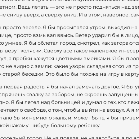
тном. Ведь летать — это не просто подняться над зем
 снизу вверх, а сверху вниз. И в этом, наверное, са
ы просто весело. Я бы просыпался утром, выходил на 
нице, просто взмывал ввысь. Ветер ударил бы в лицо,
о умнее. Я бы облетал город, смотрел, как загораютс
мы везут коляски. Сверху все такое маленькое и нес
ул, а пробки кажутся цветными змейками. Я бы прол
го не видно с земли: какие узоры складываются из тр
у старой беседки. Это было бы похоже на игру в карту
 первая радость, я бы начал замечать другое. Я бы у
спрячешь свалку за забором, не скроешь запущенный
дно. Я бы летел над больницей и думал о тех, кто лежи
чтают о свободе, о том, чтобы выйти на воздух. А я 
стало бы их немного жаль, и, может быть, я бы приз
укой какому-нибудь больному ребенку.
соседний город. Не на поезде, не на автобусе, а по в