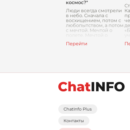
с
космос?"
зд
С
Люди всегда смотрели
Ка
в небо. Сначала с
пр
восхищением, потом с
че
любопытством, а потом
д
с мечтой. Мечтой о
«
полете. Мечтой о
уч
звездах. И вот, мы
л
научились строить
«
ракеты и отправлять их
вс
в
ChatInfo Plus
Контакты