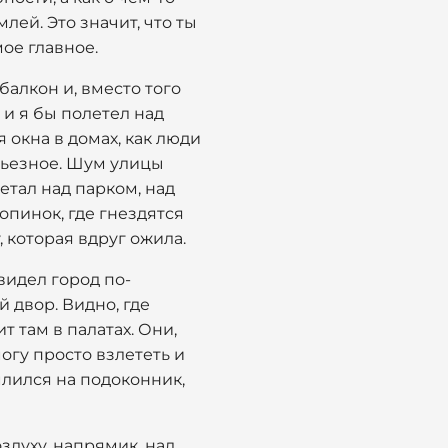
лей. Это значит, что ты
мое главное.
балкон и, вместо того
 и я бы полетел над
я окна в домах, как люди
ерьезное. Шум улицы
етал над парком, над
опинок, где гнездятся
, которая вдруг ожила.
видел город по-
 двор. Видно, где
т там в палатах. Они,
могу просто взлететь и
емлился на подоконник,
оздуху, напрямик, над