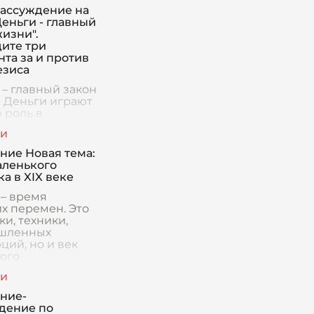
рассуждение на
Деньги - главный
жизни".
ите три
нта за и против
езиса
 – главный закон
 Деньги играют
 роль в
енном мире, и
чимость трудно
енить. Однако
ние Новая тема:
о том, являются
аленького
ьги главным
а в XIX веке
м жизни, оста
 – время
х перемен. Это
ки, техники,
шленных
ций, но и век
ого
ьного
нства. Именно в
емя в литературе
ние-
 место занимает
дение по