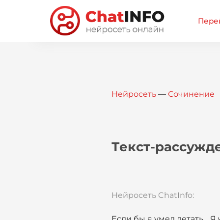
Перей
Нейросеть
—
Сочинение
Текст-рассужде
Нейросеть ChatInfo:
Если бы я умел летать… Я 