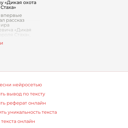
зу «Дикая охота
 Стаха»
я впервые
ал рассказ
мира
евича «Дикая
ороля Стаха»,
хватило
е чувство. С
тороны, это
ахватывающая
еская история с
песни нейросетью
ть вывод по тексту
ть реферат онлайн
ть уникальность текста
 текста онлайн