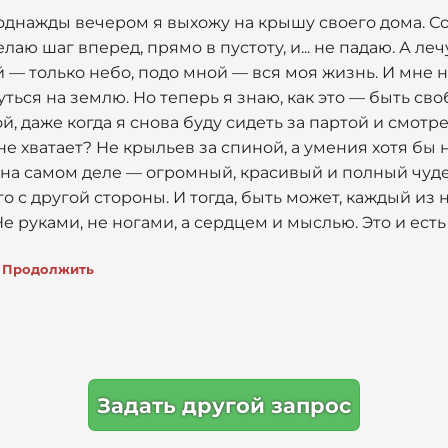
 однажды вечером я выхожу на крышу своего дома. С
лаю шаг вперед, прямо в пустоту, и... не падаю. А ле
 — только небо, подо мной — вся моя жизнь. И мне н
уться на землю. Но теперь я знаю, как это — быть св
й, даже когда я снова буду сидеть за партой и смотр
не хватает? Не крыльев за спиной, а умения хотя бы 
р на самом деле — огромный, красивый и полный чуд
го с другой стороны. И тогда, быть может, каждый из
 Не руками, не ногами, а сердцем и мыслью. Это и ест
Продолжить
Задать другой запрос