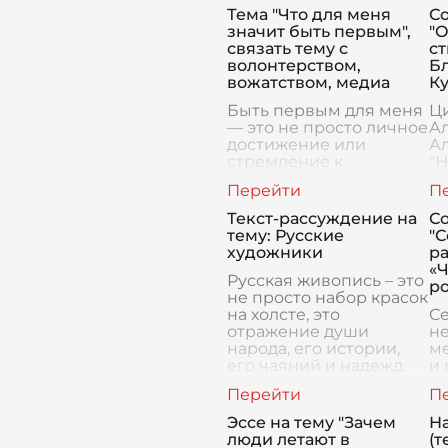
Тема "Что для меня
С
значит быть первым",
"О
связать тему с
ст
волонтерством,
Бл
вожатством, медиа
Ку
Быть первым для меня
Ц
— это не просто личное
А
достижение или
А
стремление к
"Н
лидерству. Это
яв
осознание
с
ответственности,
пр
Текст-рассуждение на
С
понимание важности
по
тему: Русские
"
каждого шага и
и 
художники
р
влияние, которое ты
гл
«
можешь оказа
Русская живопись – это
ро
не просто набор красок
на холсте, это
С
отражение души
не
народа, его истории,
ме
его чаяний и надежд.
и 
Это искусство,
от
пропитанное любовью
не
к родной земле, к её
г
Эссе на тему "Зачем
На
просто
на
люди летают в
(т