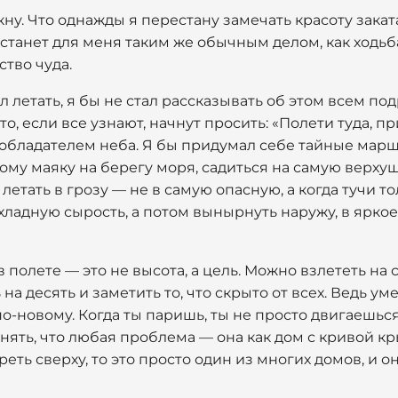
кну. Что однажды я перестану замечать красоту закат
т станет для меня таким же обычным делом, как ходьб
ство чуда.
ел летать, я бы не стал рассказывать об этом всем по
о, если все узнают, начнут просить: «Полети туда, пр
бладателем неба. Я бы придумал себе тайные марш
рому маяку на берегу моря, садиться на самую верхуш
летать в грозу — не в самую опасную, а когда тучи т
хладную сырость, а потом вынырнуть наружу, в яркое 
 полете — это не высота, а цель. Можно взлететь на 
на десять и заметить то, что скрыто от всех. Ведь уме
о-новому. Когда ты паришь, ты не просто двигаешься
онять, что любая проблема — она как дом с кривой к
еть сверху, то это просто один из многих домов, и он