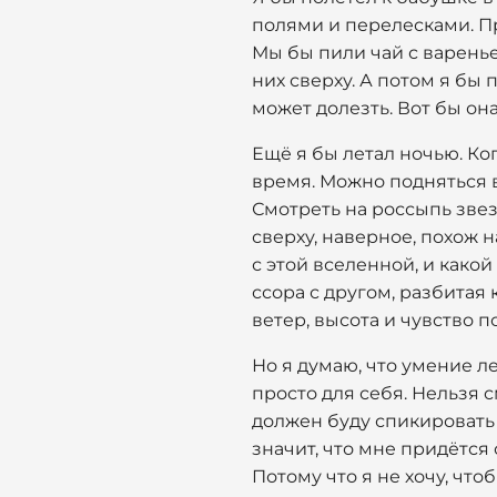
полями и перелесками. При
Мы бы пили чай с вареньем
них сверху. А потом я бы 
может долезть. Вот бы он
Ещё я бы летал ночью. Ког
время. Можно подняться в
Смотреть на россыпь звез
сверху, наверное, похож н
с этой вселенной, и како
ссора с другом, разбитая 
ветер, высота и чувство 
Но я думаю, что умение ле
просто для себя. Нельзя с
должен буду спикировать 
значит, что мне придётся 
Потому что я не хочу, чт