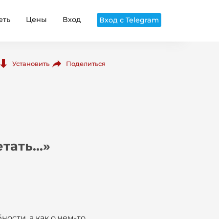
еть
Цены
Вход
Вход с Telegram
Поделиться
Установить
ать...»
ности, а как о чем-то