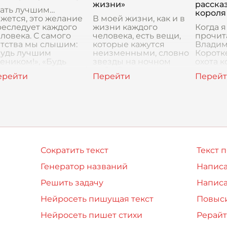
амой души. Именно
т
жизни»
расска
есь вп
тать лучшим…
короля
жется, это желание
В моей жизни, как и в
еследует каждого
жизни каждого
Когда 
ловека. С самого
человека, есть вещи,
прочит
етства мы слышим:
которые кажутся
Влади
Будь лучшим
неизменными, словно
Коротк
еником!», «Будь
звезды на ночном
охота к
учшим спортсменом!»,
небе. Это вечные темы
меня о
Будь лучшим во
– любовь, дружба,
странно
ем!». Но что знач
добро и зло, поиск
одной с
смысла, – о
была з
мистич
при
Сократить текст
Текст 
Генератор названий
Написа
Решить задачу
Написа
Нейросеть пишущая текст
Повыси
Нейросеть пишет стихи
Рерайт