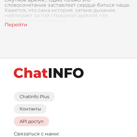
словосочетание заставляет сердце биться чаще.
Кажется, что сама история, затаив дыхание,
наблюдает за той страшной драмой, что
разыгралась на русской
ChatInfo Plus
Контакты
API доступ
Связаться с нами: