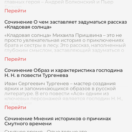
главных героя – Андрей Болконский и Пьер
Безухо
Сочинение О чем заставляет задуматься рассказ
«Кладовая солнца»
«Кладовая солнца» Михаила Пришвина – это не
просто увлекательная история о приключениях
брата и сестры в лесу. Это рассказ, наполненный
глубоким смыслом, заставляющий задуматься о
Сочинение Образ и характеристика господина
Н. Н. в повести Тургенева
Иван Сергеевич Тургенев – мастер создания
ярких и запоминающихся образов в русской
литературе. В его повести «Ася» одним из
ключевых персонажей является господин Н. Н.,
от лица кот
Сочинение Мнения историков о причинах
Смутного времени
Смутное время… Одно только это