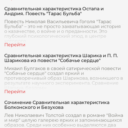
Сравнительная характеристика Остапа и
Андрия. Повесть "Тарас Бульба"
Повесть Николая Васильевича Гоголя "Тарас
Бульба" – это не просто захватывающая история
о казачестве, о войне и о преданности. Это
глубокий психологический этюд, в центре
которого
Сравнительная характеристика Шарика и П. П.
Шарикова из повести "Собачье сердце"
Михаил Булгаков в своей сатирической повести
"Собачье сердце" создал яркий и
противоречивый образ Шарикова, возникшего в
результате научного эксперимента. Сравнение
Шарика, бездомн
Сочинение Сравнительная характеристика
Болконского и Безухова
Лев Николаевич Толстой создал в романе "Война
и мир" целую галерею ярких и запоминающихся
образов. Среди них особенно выделяются два