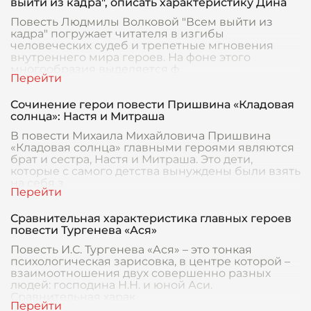
выйти из кадра", описать характеристику Дина
Повесть Людмилы Волковой "Всем выйти из
кадра" погружает читателя в изгибы
человеческих судеб и трепетные мгновения
внутреннего мира героев. На фоне этого
многообразия выделяется ф
Сочинение герои повести Пришвина «Кладовая
солнца»: Настя и Митраша
В повести Михаила Михайловича Пришвина
«Кладовая солнца» главными героями являются
брат и сестра, Настя и Митраша. Это дети,
которые с самого детства вынуждены были взять
на себя з
Сравнительная характеристика главных героев
повести Тургенева «Ася»
Повесть И.С. Тургенева «Ася» – это тонкая
психологическая зарисовка, в центре которой –
взаимоотношения двух совершенно разных
людей: господина Н.Н. и юной Аси.
Сравнительная харак