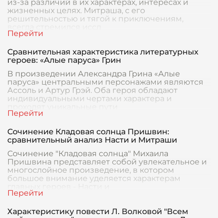
из-за различий в их характерах, интересах и
жизненных целях. Митраша, с его
решительностью и тягой к приключениям,
всегда стремился иссл
Сравнительная характеристика литературных
героев: «Алые паруса» Грин
В произведении Александра Грина «Алые
паруса» центральными персонажами являются
Ассоль и Артур Грэй. Оба героя обладают
индивидуальными чертами характера и
проходят уникальные пути
Сочинение Кладовая солнца Пришвин:
сравнительный анализ Насти и Митраши
Сочинение "Кладовая солнца" Михаила
Пришвина представляет собой увлекательное и
многослойное произведение, в котором
большое внимание уделяется характерам
главных героев - Насти и
Характеристику повести Л. Волковой "Всем