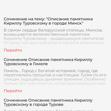
Сочинение на тему: "Описание памятника
Кириллу Туровскому в городе Минск"
В самом сердце белорусской столицы, Минска,
возвышается величественный памятник
Кириллу Туровскому - выдающемуся святителю
XII века, чьё имя навсегда останется вписанным
в летопись
Сочинение Описание памятника Кириллу
Туровскому в Гомеле
Гомель… Город с богатой историей, город, где
переплелись прошлое и настоящее. Гуляя по его
улицам, ощущаешь дыхание времени. Особенно
сильно это чувствуется, когда оказываешься ряд
Сочинение Описание памятника Кириллу
Туровскому в городе Турове