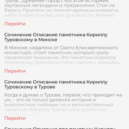
Туров… Древний город с богатой историей,
окутанный легендами и преданиями. Стоя на
берегу Припяти, он помнит времена княжеств,
набеги врагов и расцвет духовности. Именно
здесь, в э
Сочинение Описание памятника Кириллу
Туровскому в Минске
В Минске, недалеко от Свято-Елисаветинского
монастыря, стоит памятник, который сразу
привлекает внимание. Это памятник Кириллу
Туровскому, древнерусскому святому, жившему
еще в XII
Сочинение Описание памятника Кириллу
Туровскому в Турове
Когда я думаю о Турове, первое, что приходит на
ум, – это не только древняя история и
живописные пейзажи, но и величественный
памятник Кириллу Туровскому, духовному
наставнику и пр