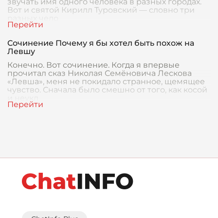
звучать имя одного человека в разных городах.
Вот и святой Кирилл Туровский — словно три
разных чело
Сочинение Почему я бы хотел быть похож на
Левшу
Конечно. Вот сочинение. Когда я впервые
прочитал сказ Николая Семёновича Лескова
«Левша», меня не покидало странное, щемящее
чувство. Сначала было смешно от того, как косой
и неукл