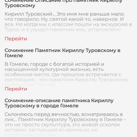
Сочинение Описание про памятник Кириллу
Туровскому
Кирилл Туровский… Это имя мне раньше мало
что говорило. Ну, святой какой-то, наверное. И
все. Но когда мы с классом пошли на экскурсию в
Туров, и я увидел памятник ему, установленн
Сочинение Памятник Кириллу Туровскому в
Гомеле
В Гомеле, городе с богатой историей и
насыщенной культурной жизнью, есть
особенное место, где прошлое встречается с
настоящим, - это памятник Кириллу Туровскому.
Каждый раз, проход
Сочинение-описание памятника Кириллу
Туровскому в городе Гомеле
Склоняюсь перед вечностью, всматриваюсь в
лик… Памятник Кириллу Туровскому в Гомеле –
это не просто скульптура, это живой осколок
истории, застывший во времени, но
продолжающий гов