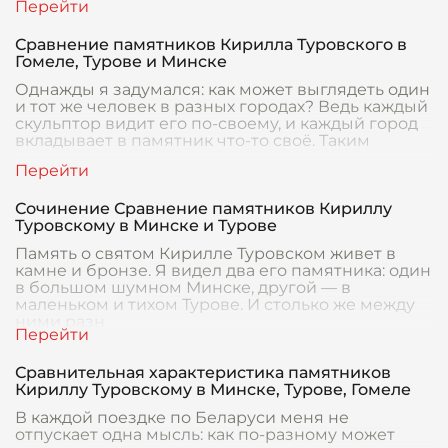
Сравнение памятников Кирилла Туровского в
Гомеле, Турове и Минске
Однажды я задумался: как может выглядеть один
и тот же человек в разных городах? Ведь каждый
скульптор видит его по-своему, и каждый город
вкладывает в памятник что-то своё. Таким
Сочинение Сравнение памятников Кириллу
Туровскому в Минске и Турове
Память о святом Кирилле Туровском живет в
камне и бронзе. Я видел два его памятника: один
в большом шумном Минске, другой — в
маленьком и тихом Турове. И столько же между
ними разн
Сравнительная характеристика памятников
Кириллу Туровскому в Минске, Турове, Гомеле
В каждой поездке по Беларуси меня не
отпускает одна мысль: как по-разному может