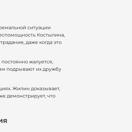
ремальной ситуации
беспомощность Костылина,
традание, даже когда это
н постоянно жалуется,
оизм подрывают их дружбу
циях. Жилин доказывает,
же демонстрирует, что
ия