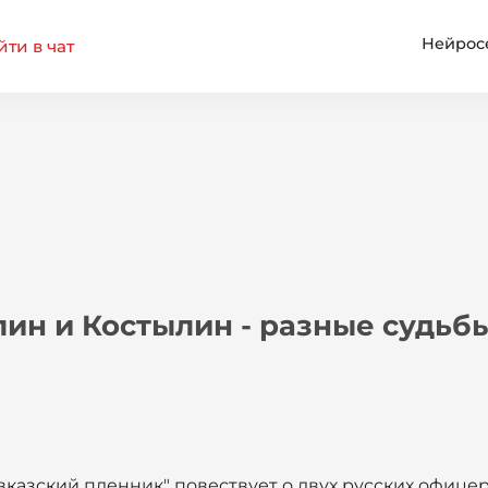
Нейрос
ти в чат
ин и Костылин - разные судьб
авказский пленник" повествует о двух русских офице