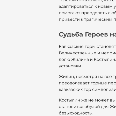
адаптироваться к новым 
помогают преодолеть любы
привести к трагическим 
Судьба Героев н
Кавказские горы становят
Величественные и неприс
долю Жилина и Костылина
установки.
Жилин, несмотря на все т
преодолевает горные пере
кавказских гор символизи
Костылин же не может вы
становится обузой для Жи
безысходность.