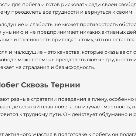
ти для побега и готов рисковать ради своей свобод
му преодолеть все трудности и вернуться к своим.
лодушие и слабость, не может противостоять обсто
ся унынию и не предпринимает никаких активных дей
шие и пассивность приводят к тому, что он остается 
воля и малодушие – это качества, которые оказывают
свободе может помочь преодолеть любые трудности и
кает на страдания и безысходность.
Побег Сквозь Тернии
ют разные стратегии поведения в плену, особенно к
ает детальный план побега, он изучает местность, 
овится к трудному пути. Он действует обдуманно и 
активного участия в подготовке к побегу, он полага