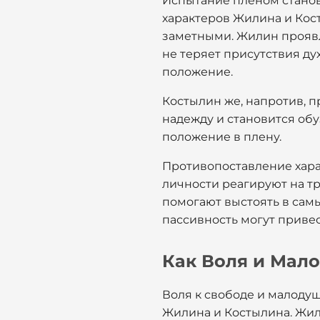
Испытание пленом стано
характеров Жилина и Кос
заметными. Жилин проявл
не теряет присутствия ду
положение.
Костылин же, напротив, п
надежду и становится обу
положение в плену.
Противопоставление хара
личности реагируют на тр
помогают выстоять в самы
пассивность могут привес
Как Воля и Мал
Воля к свободе и малоду
Жилина и Костылина. Жили