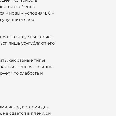
ющей полярность
овятся особенно
ся к новым условиям. Он
ы улучшить свое
тоянно жалуется, теряет
ться лишь усугубляют его
ть, как разные типы
ивная жизненная позиция
ует, что слабость и
ми исход истории для
не сдается в плену, он