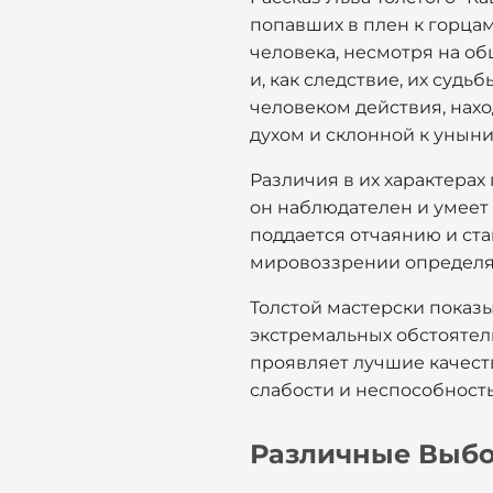
попавших в плен к горцам
человека, несмотря на об
и, как следствие, их суд
человеком действия, нах
духом и склонной к уныни
Различия в их характерах
он наблюдателен и умеет р
поддается отчаянию и ста
мировоззрении определяю
Толстой мастерски показы
экстремальных обстоятель
проявляет лучшие качеств
слабости и неспособность
Различные Выб