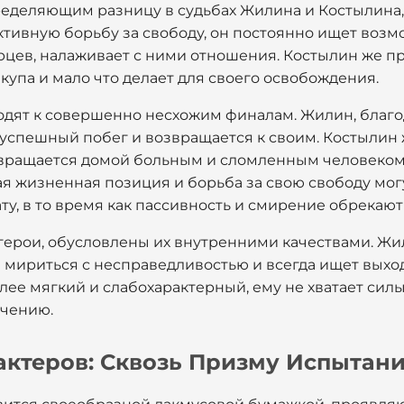
деляющим разницу в судьбах Жилина и Костылина, 
тивную борьбу за свободу, он постоянно ищет возм
орцев, налаживает с ними отношения. Костылин же п
ыкупа и мало что делает для своего освобождения.
дят к совершенно несхожим финалам. Жилин, благо
успешный побег и возвращается к своим. Костылин ж
звращается домой больным и сломленным человеком
ая жизненная позиция и борьба за свою свободу мог
у, в то время как пассивность и смирение обрекают
герои, обусловлены их внутренними качествами. Жил
 мириться с несправедливостью и всегда ищет выхо
лее мягкий и слабохарактерный, ему не хватает силы
ечению.
актеров: Сквозь Призму Испытан