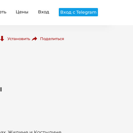
еть
Цены
Вход
Вход с Telegram
Поделиться
Установить
ы
рах, Жилине и Костылине,