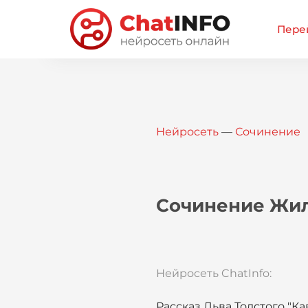
Перей
Нейросеть
—
Сочинение
Сочинение Жил
Нейросеть ChatInfo:
Рассказ Льва Толстого "К