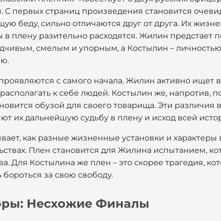
. С первых страниц произведения становится очевид
щую беду, сильно отличаются друг от друга. Их жизне
ьбы в плену разительно расходятся. Жилин предстает 
одчивым, смелым и упорным, а Костылин – личностью
ю.
 проявляются с самого начала. Жилин активно ищет 
асполагать к себе людей. Костылин же, напротив, по
новится обузой для своего товарища. Эти различия 
т их дальнейшую судьбу в плену и исход всей исто
вает, как разные жизненные установки и характеры 
ствах. Плен становится для Жилина испытанием, кот
а. Для Костылина же плен – это скорее трагедия, ко
 бороться за свою свободу.
оры: Несхожие Финалы