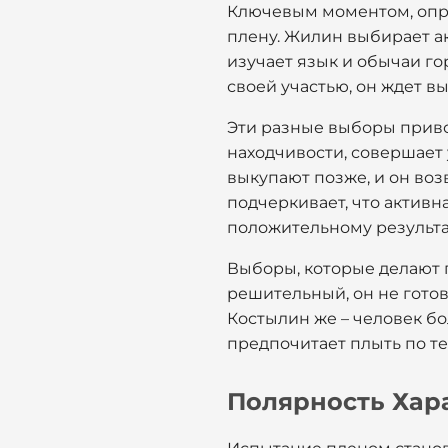
Ключевым моментом, опре
плену. Жилин выбирает ак
изучает язык и обычаи г
своей участью, он ждет в
Эти разные выборы приво
находчивости, совершает 
выкупают позже, и он во
подчеркивает, что активн
положительному результат
Выборы, которые делают 
решительный, он не готов
Костылин же – человек бо
предпочитает плыть по т
Полярность Хар