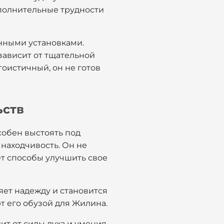
ополнительные трудности
нными установками.
 зависит от тщательной
гоистичный, он не готов
ьств
собен выстоять под
 находчивость. Он не
ет способы улучшить свое
яет надежду и становится
т его обузой для Жилина.
ит от силы духа и умения