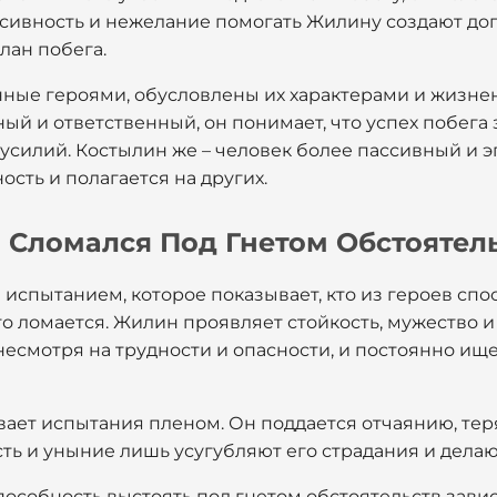
ассивность и нежелание помогать Жилину создают д
план побега.
нные героями, обусловлены их характерами и жизне
ый и ответственный, он понимает, что успех побега
усилий. Костылин же – человек более пассивный и э
ость и полагается на других.
о Сломался Под Гнетом Обстоятел
испытанием, которое показывает, кто из героев спо
кто ломается. Жилин проявляет стойкость, мужество и
 несмотря на трудности и опасности, и постоянно ищ
ает испытания пленом. Он поддается отчаянию, тер
ь и уныние лишь усугубляют его страдания и делаю
способность выстоять под гнетом обстоятельств завис