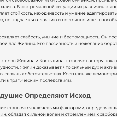
вится своеобразной лакмусовой бумажкой, проявля
тылина. В экстремальной ситуации их различия стан
яет стойкость, находчивость и умение адаптировать
ха, не поддается отчаянию и постоянно ищет способ
роявляет слабость, уныние и беспомощность. Он пос
зой для Жилина. Его пассивность и нежелание боро
ктеров Жилина и Костылина позволяет автору показа
удности. Жилин доказывает, что сильный дух и акт
х сложных обстоятельствах. Костылин же демонстрир
ти к трагическим последствиям.
одушие Определяют Исход
шие становятся ключевыми факторами, определяющи
н, обладая сильной волей и стремлением к свободе, 