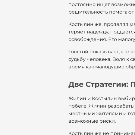
постоянно ищет возможнос
решительность помогают е
Костылин же, проявляя ма
теряет надежду, поддает
освобождения. Его малоду
Толстой показывает, что 
судьбу человека. Воля к 
время как малодушие обре
Две Стратегии: 
Жилин и Костылин выбира
побеге. Жилин разрабатыв
местными жителями и гот
возможные риски.
Костылин же не принимает 