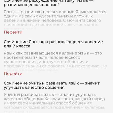
Сочинение рассуждение на тему "Язык —
развивающееся явление"
Язык — развивающееся явление Язык является
одним из самых удивительных и сложных
явлений в жизни человека. С момента своего
появления и до наших дней язык постоянно
меняется, эвол
Сочинение Язык как развивающееся явление
для 7 класса
Язык как развивающееся явление Язык — это
неотъемлемая часть человеческого
существования, инструмент общения и
передачи знаний от поколения к поколению. Но
одним из наиболее захва
Сочинение Учить и развивать язык — значит
улучшать качество общения
Учить и развивать язык — значит улучшать
качество общения Каждая эпоха, каждый народ
имеет свой уникальный способ общения,
который складывается под влиянием культуры,
традиций и и