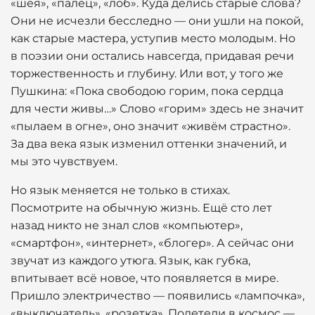
«шея», «палец», «лоб». Куда делись старые слова?
Они не исчезли бесследно — они ушли на покой,
как старые мастера, уступив место молодым. Но
в поэзии они остались навсегда, придавая речи
торжественность и глубину. Или вот, у того же
Пушкина: «Пока свободою горим, пока сердца
для чести живы…» Слово «горим» здесь не значит
«пылаем в огне», оно значит «живём страстно».
За два века язык изменил оттенки значений, и
мы это чувствуем.
Но язык меняется не только в стихах.
Посмотрите на обычную жизнь. Ещё сто лет
назад никто не знал слов «компьютер»,
«смартфон», «интернет», «блогер». А сейчас они
звучат из каждого утюга. Язык, как губка,
впитывает всё новое, что появляется в мире.
Пришло электричество — появились «лампочка»,
«выключатель», «розетка». Полетели в космос —