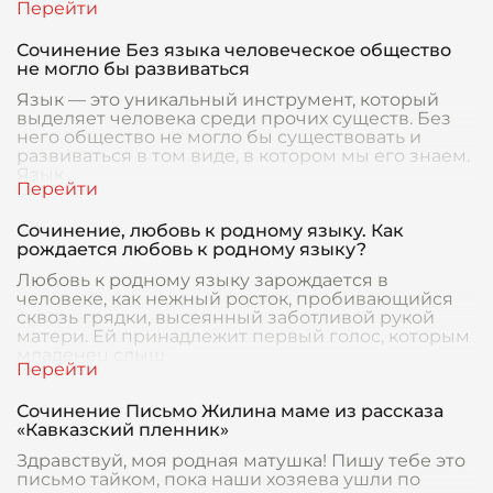
Сочинение Без языка человеческое общество
не могло бы развиваться
Язык — это уникальный инструмент, который
выделяет человека среди прочих существ. Без
него общество не могло бы существовать и
развиваться в том виде, в котором мы его знаем.
Язык
Сочинение, любовь к родному языку. Как
рождается любовь к родному языку?
Любовь к родному языку зарождается в
человеке, как нежный росток, пробивающийся
сквозь грядки, высеянный заботливой рукой
матери. Ей принадлежит первый голос, которым
младенец слыш
Сочинение Письмо Жилина маме из рассказа
«Кавказский пленник»
Здравствуй, моя родная матушка! Пишу тебе это
письмо тайком, пока наши хозяева ушли по