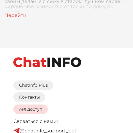
своим делам, а я сижу в старом, душном сарае.
Сердце мое сжимается от тоски по дому, по
нашем
ChatInfo Plus
Контакты
API доступ
Связаться с нами:
@chatinfo_support_bot