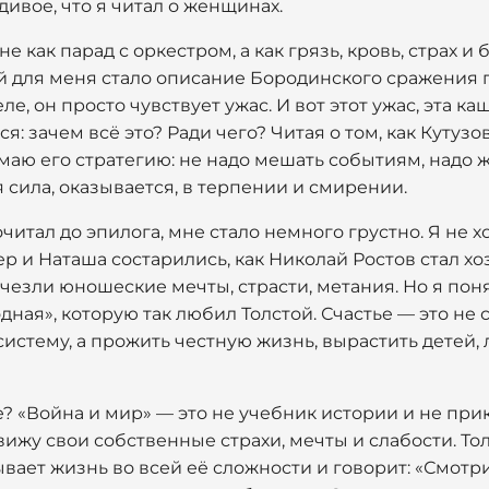
дивое, что я читал о женщинах.
е как парад с оркестром, а как грязь, кровь, страх 
й для меня стало описание Бородинского сражения 
е, он просто чувствует ужас. И вот этот ужас, эта к
я: зачем всё это? Ради чего? Читая о том, как Кутузо
маю его стратегию: не надо мешать событиям, надо жд
 сила, оказывается, в терпении и смирении.
очитал до эпилога, мне стало немного грустно. Я не х
ьер и Наташа состарились, как Николай Ростов стал
чезли юношеские мечты, страсти, метания. Но я понял
дная», которую так любил Толстой. Счастье — это не 
стему, а прожить честную жизнь, вырастить детей,
? «Война и мир» — это не учебник истории и не пр
 вижу свои собственные страхи, мечты и слабости. То
вает жизнь во всей её сложности и говорит: «Смотри.