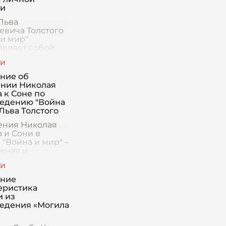
ии
Льва
евича Толстого
 и мир"
авляет собой
, сквозь
ю проходят
ние об
исленных
нии Николая
ажей,
 к Соне по
вающихся с
едению "Война
ениями войны и
Льва Толстого
смысле
ния Николая
 и Сони в
 "Война и мир" –
ожная и
ранная история,
анная
ми, долгом,
ение
ьными нормами
еристика
ыми амбициями.
и из
го начал
едения «Могила