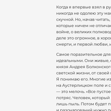
Когда я впервые взял в ру
никогда не одолею эту ма
скучной. Но, начав читать,
которые ничем не отличаю
войне, о великих полково
деле это огромное, в хоро
смерти, и первой любви, 
Самое поразительное для 
идеальными. Они живые, о
князя Андрея Болконского
светской жизни, от своей 
Я понимаю его. Многие из 
на Аустерлицком поле и см
— это мелочь. «Все пустое
потряс. Человек, который
лишь пыль. Потом будет п
и разочарований нужно пе