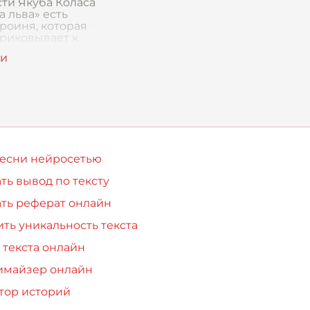
сти Якуба Коласа
 льва» есть
роиня, которая
приковывает к
нимание своей
жестью на
 Это Наталья.
 читал про неё,
ё время ка
песни нейросетью
ть вывод по тексту
ть реферат онлайн
ть уникальность текста
 текста онлайн
имайзер онлайн
тор историй