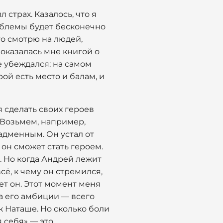
 страх. Казалось, что я
роблемы будет бесконечно
что смотрю на людей,
показалась мне книгой о
е убеждался: на самом
ой есть место и балам, и
 сделать своих героев
 Возьмем, например,
адменным. Он устал от
е он сможет стать героем.
и. Но когда Андрей лежит
сё, к чему он стремился,
ет он. Этот момент меня
 а его амбиции — всего
к Наташе. Но сколько боли
 себя» — это