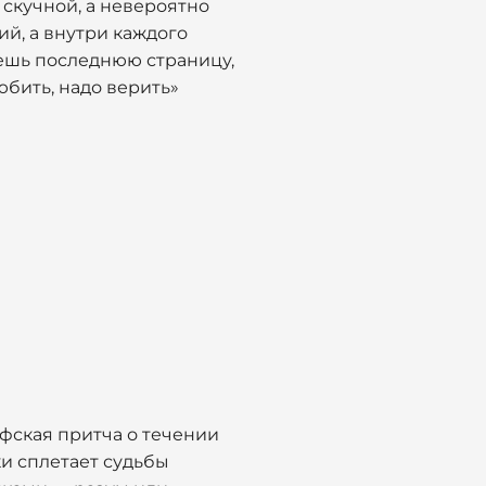
 скучной, а невероятно
ий, а внутри каждого
аешь последнюю страницу,
юбить, надо верить»
офская притча о течении
ки сплетает судьбы