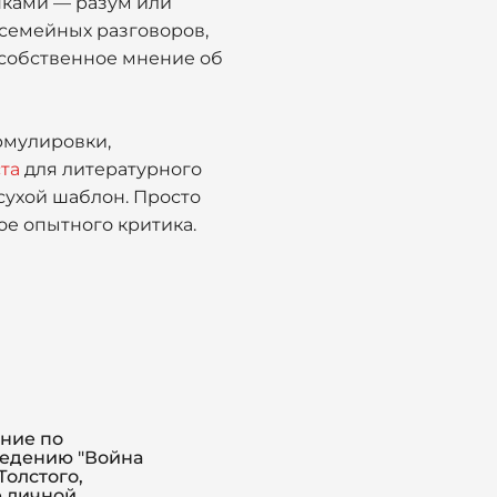
пками — разум или
 семейных разговоров,
 собственное мнение об
ормулировки,
та
для литературного
сухой шаблон. Просто
ое опытного критика.
ние по
едению "Война
Толстого,
 личной