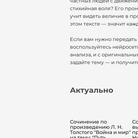
частных людей с движение
стихийная воля? Его прон
учит видеть величие в пр
этом тексте — значит каж
Если вам нужно передать 
воспользуйтесь нейросет
анализа, и с оригинальн
задайте тему — и получит
Актуально
Сочинение по
Со
произведению Л. Н.
в
Толстого "Война и мир"
п
на тему: "Путь
Н