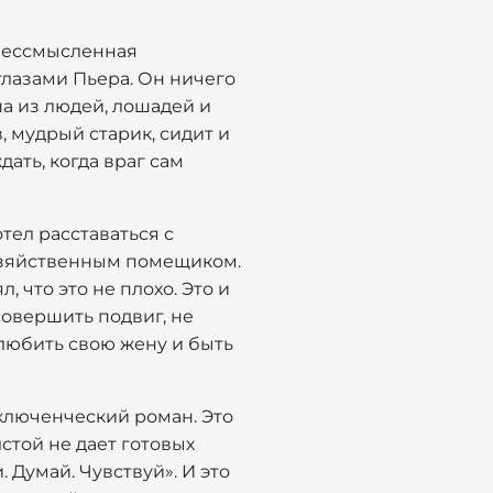
и бессмысленная
глазами Пьера. Он ничего
аша из людей, лошадей и
в, мудрый старик, сидит и
ать, когда враг сам
отел расставаться с
 хозяйственным помещиком.
, что это не плохо. Это и
совершить подвиг, не
 любить свою жену и быть
иключенческий роман. Это
лстой не дает готовых
 Думай. Чувствуй». И это