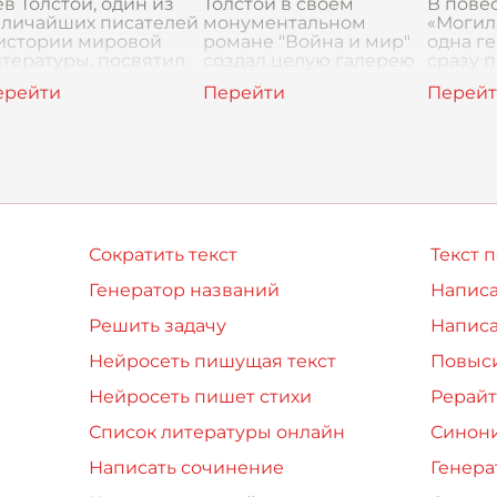
в Толстой, один из
Толстой в своем
В пове
еличайших писателей
монументальном
«Могила
 истории мировой
романе "Война и мир"
одна ге
тературы, посвятил
создал целую галерею
сразу 
вою жизнь
образов, каждый из
себе в
сследованию
которых по-своему
непохо
ундаментальных
интересен и значим.
других.
опросов
Но кто же из них может
Когда я
еловеческого
по праву наз
мне вс
ществования. В
омане "Война и мир
Сократить текст
Текст 
Генератор названий
Написа
Решить задачу
Написа
Нейросеть пишущая текст
Повыси
Нейросеть пишет стихи
Рерайт
Список литературы онлайн
Синон
Написать сочинение
Генера