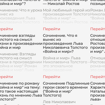
ойна и мир"?
— Николай Ростов
позиц
чинение: Что я урока
Мой любимый герой из
Роман 
ынес из
произведения Толстого
Никола
роизведения Льва
"Война и мир" —
"Война
колаевича Толстого
Николай Ильич Ростов.
предст
ойна и мир"?
Этот персонаж глубоко
эпопею
роизведение Льва
трогает меня своей
котору
колаевича Толстого
искренностью,
судьбы
очинение взгляды
Сочинение. Что я
Сочине
ойна и мир"
добротой и
многоч
лстого на смысл
вынес из
отноше
едставляет собой не
преданностью
персон
изни в произведении
произведения Льва
Ростова
лько историческо
семейным и
сталки
ойна и мир
Николаевича Толстого
произв
моральным
потряс
«Война и мир»?
и мир" 
очинение: Взгляды
перео
лстого на смысл
Война и мир» Льва
Отноше
изни в произведении
Николаевича Толстого –
Ростова
ойна и мир" Роман
это эпохальное
романе
ойна и мир" Льва
произведение,
это сл
лстого является
охватывающее судьбы
многог
дним из величайших
множества героев на
прониз
роизведений
фоне грандиозных
чувства
очинение по роману
Сочинение Подлинные
Сочин
ровой литературы, в
исторических событий.
социал
ойна и мир" на тему:
герои своего времени
Характ
тором а
Погружаясь в эту
и личн
то такое настоящая
("Война и мир"
Наталь
эпопею, читате
С само
изнь по мнению Льва
Толстого)
произв
лстого?"
льва»
Лев Николаевич