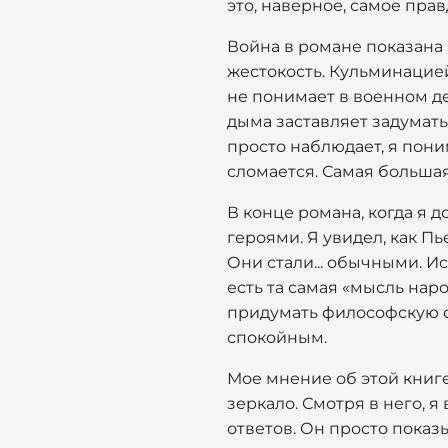
это, наверное, самое прав
Война в романе показана н
жестокость. Кульминацие
не понимает в военном дел
дыма заставляет задуматьс
просто наблюдает, я пони
сломается. Самая большая
В конце романа, когда я д
героями. Я увидел, как П
Они стали... обычными. Ис
есть та самая «мысль наро
придумать философскую си
спокойным.
Мое мнение об этой книге
зеркало. Смотря в него, я
ответов. Он просто показы