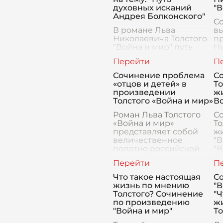
духовных исканий
"В
Андрея Болконского"
Со
В романе Льва
в
Николаевича Толстого
п
"Война и мир" путь
Ни
духовных исканий
"В
Андрея Болконского
П
играет центральную
Ни
Сочинение проблема
С
роль и является одной
"В
«отцов и детей» в
То
из самых глубоко
пр
произведении
ж
проработанных
то
Толстого «Война и мир»
В
сюжетных линий. Эт
Роман Льва Толстого
С
«Война и мир»
То
представляет собой
ж
величественное
"В
полотно российской
"В
жизни начала XIX века,
То
где проблема «отцов и
о
детей» занимает одно
п
Что такое настоящая
С
из центральных мест.
ми
жизнь по мнению
"В
Толсто
ко
Толстого? Сочинение
"Ч
по произведению
ж
"Война и мир"
То