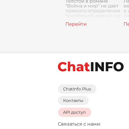
Толстой в романе
Ле
"Война и мир" не дает
в
прямого определения
в
"настоящей жизни", но
ли
раскрывает ее через
с
судьбы героев, их
и
поиски, ошибки и
ф
обретения. Настоящая
в
жизнь, по мнению
ч
писате
су
р
ChatInfo Plus
Контакты
API доступ
Связаться с нами: