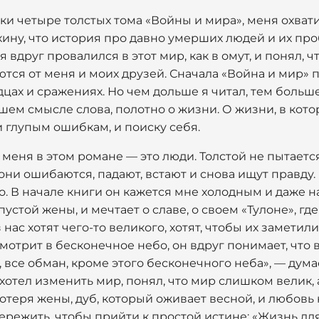
ки четыре толстых тома «Войны и мира», меня охватил
хину, что история про давно умерших людей и их п
 я вдруг провалился в этот мир, как в омут, и понял, 
тся от меня и моих друзей. Сначала «Война и мир» 
дцах и сражениях. Но чем дольше я читал, тем больш
шем смысле слова, полотно о жизни. О жизни, в котор
и глупым ошибкам, и поиску себя.
меня в этом романе — это люди. Толстой не пытается
ни ошибаются, падают, встают и снова ищут правду.
. В начале книги он кажется мне холодным и даже н
пустой жены, и мечтает о славе, о своем «Тулоне», гд
нас хотят чего-то великого, хотят, чтобы их заметил
отрит в бесконечное небо, он вдруг понимает, что в
, все обман, кроме этого бесконечного неба», — дума
 хотел изменить мир, понял, что мир слишком велик,
отеря жены, дуб, который оживает весной, и любовь 
режить, чтобы прийти к простой истине: «Жизнь для