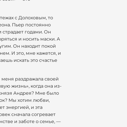
тежах с Долоховым, то
леона. Пьер постоянно
и страдает годами. Он
оряться и носить маски. А
ругим. Он находит покой
нем. И это, мне кажется, и
таешь искать это счастье
 меня раздражала своей
вую жизнь», когда она из-
 князя Андрея? Мне было
бок? Мы хотим любви,
т энергией, и эта
овек сначала согревает
нстве и заботе о семье, —