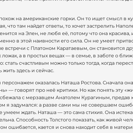
 похож на американские горки. Он то ищет смысл в ку
ая, что там найдет ответы, то хочет застрелить Напо
нится на Элен, не любя её, потому что она красива, 
менно в этой наивности его сила. Он не умеет притв
сле встречи с Платоном Каратаевым, он становится д
 ложах, а в простых вещах — в семье, в заботе о ближ
о: стать счастливым можно только тогда, когда перес
 жить здесь и сейчас.
персонажем оказалась Наташа Ростова. Сначала она
ь» — говорят про неё критики. Но как понять эту «жи
не сбежала с мерзавцем Анатолем Курагиным, предав
ом я задумался: а разве сами мы не совершаем оши
 умеем ждать. Наташа — это сама стихия. Она истекае
льна. Способность Толстого показать, как живой чел
ом ошибается, кается и снова находит себя в матери