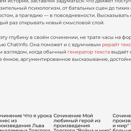
м истории, заставляя задуматься: что движет посту
зительный психологизм, от батальных сцен до тихих
остом, а трагедию — в повседневности. Высказывать
дый раз открывать новый смысловой слой.
эту глубину в своём сочинении, не тратя часы на ф
ью ChatInfo. Она поможет и с вдумчивым
рерайт текс
ым взглядом, когда обычный
генератор текста
выдаёт 
е ёмкое, аргументированное высказывание, достойн
чинение Что я урока
Сочинение Мой
Сочине
ынес из
любимый герой из
произв
роизведения Льва
произведения
и мир" 
иколаевича Толстого
Толстого "Война и мир"
больше