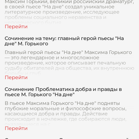
Максим Горький, великий российский драматург,
в своей пьесе "На дне" создал уникальное
литературное произведение, исследующее
проблемы социального неравенства и
человеческого бытия
Сочинение на тему: главный герой пьесы "На
дне" М. Горького
Главный герой пьесы "На дне" Максима Горького
— это легендарное и многосложное
произведение, которое описывает печальную
судьбу обитателей дна общества, их внутреннюю
борьбу и глуб
Сочинение Проблематика добра и правды в
пьесе М. Горького "На дне"
В пьесе Максима Горького "На дне" подняты
глубокие моральные и философские вопросы,
касающиеся добра и правды. Действие
происходит в ночлежке, где собираются люди,
оказавшиеся на с