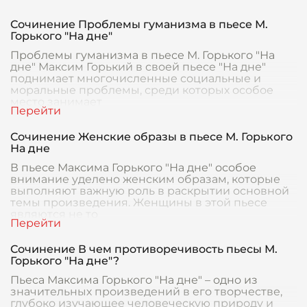
Сочинение Проблемы гуманизма в пьесе М.
Горького "На дне"
Проблемы гуманизма в пьесе М. Горького "На
дне" Максим Горький в своей пьесе "На дне"
поднимает многочисленные социальные и
моральные проблемы, среди которых особое
место занимает
Сочинение Женские образы в пьесе М. Горького
На дне
В пьесе Максима Горького "На дне" особое
внимание уделено женским образам, которые
выполняют важную роль в раскрытии основной
темы произведения. Женщины в этой пьесе
являются не то
Сочинение В чем противоречивость пьесы М.
Горького "На дне"?
Пьеса Максима Горького "На дне" – одно из
значительных произведений в его творчестве,
глубоко изучающее человеческую природу и