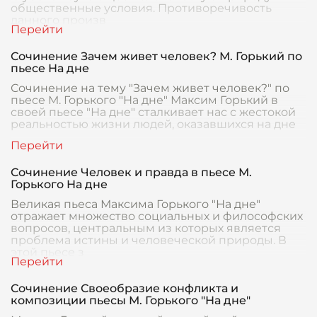
общественные условия. Противоречивость
данного произв
Сочинение Зачем живет человек? М. Горький по
пьесе На дне
Сочинение на тему "Зачем живет человек?" по
пьесе М. Горького "На дне" Максим Горький в
своей пьесе "На дне" сталкивает нас с жестокой
реальностью жизни людей, оказавшихся на дне
Сочинение Человек и правда в пьесе М.
Горького На дне
Великая пьеса Максима Горького "На дне"
отражает множество социальных и философских
вопросов, центральным из которых является
проблема истины и человеческой природы. В
этой пьесе з
Сочинение Своеобразие конфликта и
композиции пьесы М. Горького "На дне"