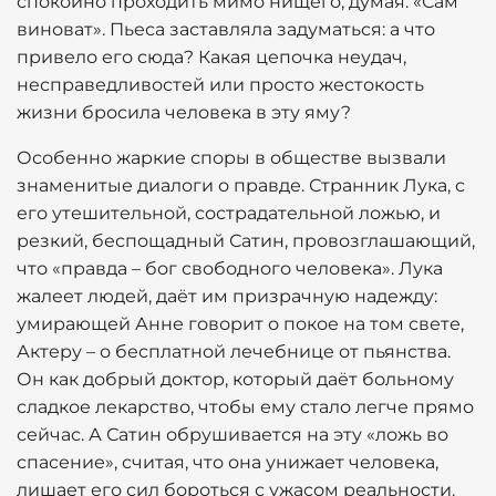
спокойно проходить мимо нищего, думая: «Сам
виноват». Пьеса заставляла задуматься: а что
привело его сюда? Какая цепочка неудач,
несправедливостей или просто жестокость
жизни бросила человека в эту яму?
Особенно жаркие споры в обществе вызвали
знаменитые диалоги о правде. Странник Лука, с
его утешительной, сострадательной ложью, и
резкий, беспощадный Сатин, провозглашающий,
что «правда – бог свободного человека». Лука
жалеет людей, даёт им призрачную надежду:
умирающей Анне говорит о покое на том свете,
Актеру – о бесплатной лечебнице от пьянства.
Он как добрый доктор, который даёт больному
сладкое лекарство, чтобы ему стало легче прямо
сейчас. А Сатин обрушивается на эту «ложь во
спасение», считая, что она унижает человека,
лишает его сил бороться с ужасом реальности.