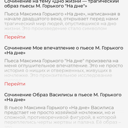
Сочинение на тему «Дно жизни — трагический
образ пьесы М. Горького "На дне"»
Пьеса Максима Горького «На дне», написанная в
начале двадцатого века, открывает перед нами
трагический мир людей, опустившихся на дно
жизни. Это произведение стало символом
человеч
Сочинение Мое впечатление о пьесе М. Горького
«На дне»
Пьеса Максима Горького "На дне" произвела на
меня оглушительное впечатление. Это не просто
история о нищих и отверженных, живущих в
ночлежке. Это пронзительное исследование
челове
Сочинение Образ Василисы в пьесе М. Горького
«На дне»
В пьесе Максима Горького «На дне» Василиса
предстает не просто хозяйкой ночлежки, но и
сложной, противоречивой фигурой, в которой
переплелись черты жертвы и палача. Её образ –
это