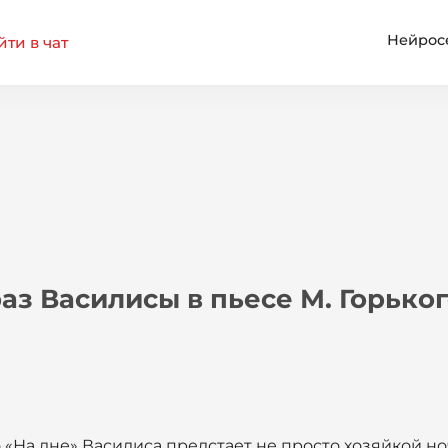
Нейрос
ти в чат
з Василисы в пьесе М. Горьког
 «На дне» Василиса предстает не просто хозяйкой но