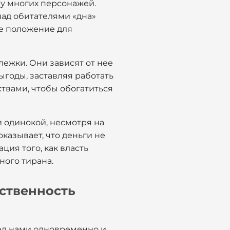
бу многих персонажей.
над обитателями «дна»
ое положение для
лежки. Они зависят от нее
ыгоды, заставляя работать
ствами, чтобы обогатиться
и одинокой, несмотря на
казывает, что деньги не
ция того, как власть
ного тирана.
йственность
ред нами одновременно и