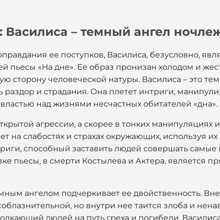
: Василиса – темный ангел ночле
правдания ее поступков, Василиса, безусловно, явл
 пьесы «На дне». Ее образ пронизан холодом и жес
ю сторону человеческой натуры. Василиса – это те
 раздор и страдания. Она плетет интриги, манипули
 властью над жизнями несчастных обитателей «дна».
открытой агрессии, а скорее в тонких манипуляциях 
ет на слабостях и страхах окружающих, используя их 
триги, способный заставить людей совершать самые 
язке пьесы, в смерти Костылева и Актера, является
мным ангелом подчеркивает ее двойственность. Вне
облазнительной, но внутри нее таится злоба и нена
олкающий людей на путь греха и погибели. Василиса