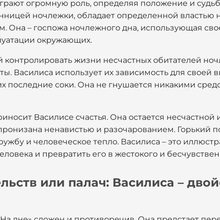
играют огромную роль, определяя положение и судь
енницей ночлежки, обладает определенной властью 
м. Она – госпожа ночлежного дна, использующая св
луатации окружающих.
й контролировать жизни несчастных обитателей ноч
оты. Василиса использует их зависимость для своей в
х последние соки. Она не гнушается никакими сред
риносит Василисе счастья. Она остается несчастной 
 пронизана ненавистью и разочарованием. Горький по
ружбу и человеческое тепло. Василиса – это иллюстра
еловека и превратить его в жестокого и бесчувствен
льств или палач: Василиса – дво
«На дне» сложен и противоречив. Она предстает пе