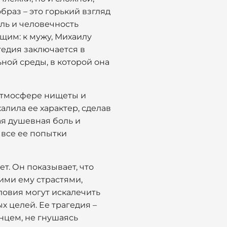
браз – это горький взгляд
ль и человечность
щим: к мужу, Михаилу
гедия заключается в
ной среды, в которой она
 атмосфере нищеты и
алила ее характер, сделав
ая душевная боль и
 все ее попытки
ет. Он показывает, что
ими ему страстями,
ловия могут искалечить
 целей. Ее трагедия –
нцем, не гнушаясь