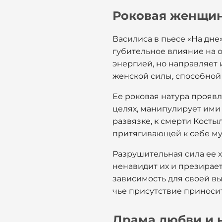
Роковая женщин
Василиса в пьесе «На дне
губительное влияние на 
энергией, но направляет 
женской силы, способной
Ее роковая натура проявл
целях, манипулирует ими 
развязке, к смерти Косты
притягивающей к себе м
Разрушительная сила ее х
ненавидит их и презирает
зависимость для своей вы
чье присутствие приносит
Драма любви и 