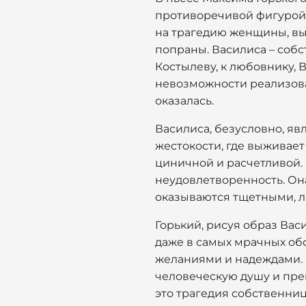
противоречивой фигурой, 
на трагедию женщины, вы
попраны. Василиса – собс
Костылеву, к любовнику, 
невозможности реализова
оказалась.
Василиса, безусловно, я
жестокости, где выживает
циничной и расчетливой.
неудовлетворенность. Она
оказываются тщетными, л
Горький, рисуя образ Васи
даже в самых мрачных обс
желаниями и надеждами. В
человеческую душу и прев
это трагедия собственниц