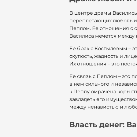
В центре драмы Василисы
переплетающих любовь и 
Пеплом. Ее отношения с
Василиса мечется между ни
Ее брак с Костылевым – э
скупость, жадность и лице
Их отношения – это посто
Ее связь с Пеплом – это 
в нем сильного и независ
к Пеплу омрачена корыстн
завладеть его имущество
между ненавистью и любов
Власть денег: В