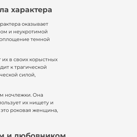
ла характера
арактера оказывает
мом и неукротимой
о воплощение темной
 их в своих корыстных
дит к трагической
ической силой,
ям ночлежки. Она
пользует их нищету и
 это роковая женщина,
ем и любовником