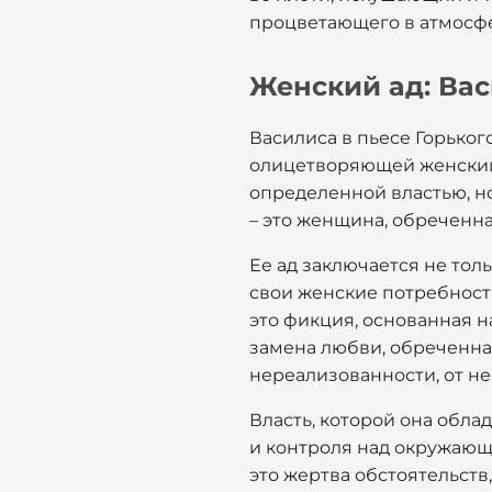
процветающего в атмосфе
Женский ад: Вас
Василиса в пьесе Горьког
олицетворяющей женский 
определенной властью, но 
– это женщина, обреченна
Ее ад заключается не тол
свои женские потребности
это фикция, основанная н
замена любви, обреченная
нереализованности, от н
Власть, которой она обла
и контроля над окружающи
это жертва обстоятельств