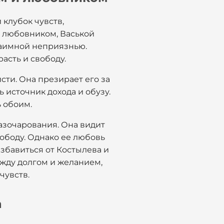
клубок чувств,
и любовником, Васькой
аимной неприязнью.
расть и свободу.
сти. Она презирает его за
ь источник дохода и обузу.
ь обоим.
разочарования. Она видит
вободу. Однако ее любовь
збавиться от Костылева и
жду долгом и желанием,
чувств.
а