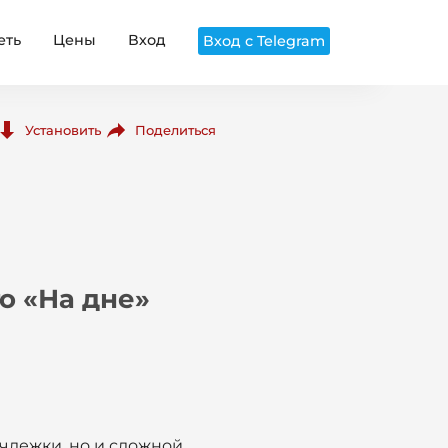
еть
Цены
Вход
Вход с Telegram
Поделиться
Установить
о «На дне»
члежки, но и сложной,