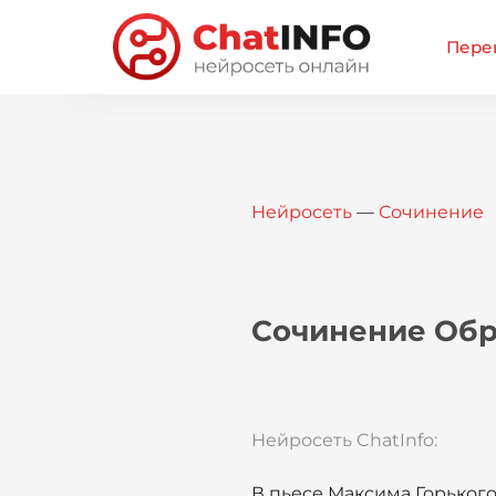
Перей
Нейросеть
—
Сочинение
Сочинение Обра
Нейросеть ChatInfo:
В пьесе Максима Горького