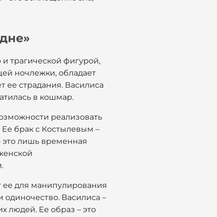
 дне»
 и трагической фигурой,
цей ночлежки, обладает
ет ее страдания. Василиса
атилась в кошмар.
евозможности реализовать
 Ее брак с Костылевым –
– это лишь временная
 женской
.
ет ее для манипулирования
 одиночество. Василиса –
х людей. Ее образ – это