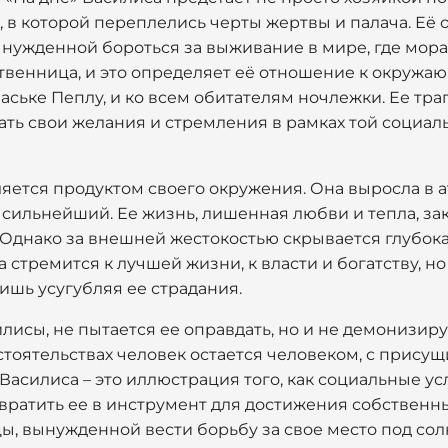
в которой переплелись черты жертвы и палача. Её о
нужденной бороться за выживание в мире, где мора
твенница, и это определяет её отношение к окружаю
Ваське Пеплу, и ко всем обитателям ночлежки. Ее тра
ть свои желания и стремления в рамках той социаль
вляется продуктом своего окружения. Она выросла в
 сильнейший. Ее жизнь, лишенная любви и тепла, зак
 Однако за внешней жестокостью скрывается глубок
 стремится к лучшей жизни, к власти и богатству, но
ишь усугубляя ее страдания.
лисы, не пытается ее оправдать, но и не демонизиру
тоятельствах человек остается человеком, с присущ
асилиса – это иллюстрация того, как социальные ус
ратить ее в инструмент для достижения собственных
ы, вынужденной вести борьбу за свое место под сол