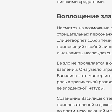
никакими средствами.
Воплощение зла
Несмотря на возможные о
отрицательных персонажей
олицетворяет собой темну
приносящий с собой лишь
и ненависть, наслаждаясь
Ее зло не проявляется в 
давлении. Она умело игра
Василиса – это мастер ин
роль в трагической разв
ее злодейской натуры.
Сравнение Василисы с те
привлекательной и даже с
во плоти, искушающий и т