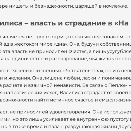
ре нищеты и безнадежности, царящей в ночлежке.
илиса – власть и страдание в «На
о является не просто отрицательным персонажем, но
ад в жестоком мире «дна». Она, будучи собственни
эта власть не приносит ей счастья, а лишь усугубля
я на одиночество и разочарование, чья жизнь превр
ько в тяжелых жизненных обстоятельствах, но и в н
 и желания. Она лишена любви, ласки и понимания.
а расчете и взаимной ненависти. Ее связь с Пеплом 
 на трагический исход. Василиса страдает от своей
евозможности найти истинное счастье и смысл жизни
дает, не приносит ей удовлетворения. Она использу
ми, но это лишь усиливает ее внутреннюю пустоту и
, но в то же время и палач, разрушающая жизни други