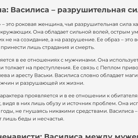
а: Василиса – разрушительная си
» – это роковая женщина, чья разрушительная сила х
окружающих. Она обладает сильной волей, острым у
их не на созидание, а на разрушение. Ее образ – эт
 принести лишь страдания и смерть.
яется в ее отношениях с мужчинами. Она использует
и толкает на преступления. Ее связь с Пеплом приво
лева и аресту Васьки. Василиса словно обладает маг
ужчин и разрушающей их жизни.
арактера проявляется и в ее отношении к обитател
, видя в них лишь обузу и источник проблем. Она ис
годы, не гнушаясь никакими средствами. Василиса –
 лишь беды и несчастья.
ненависти: Василиса между муж