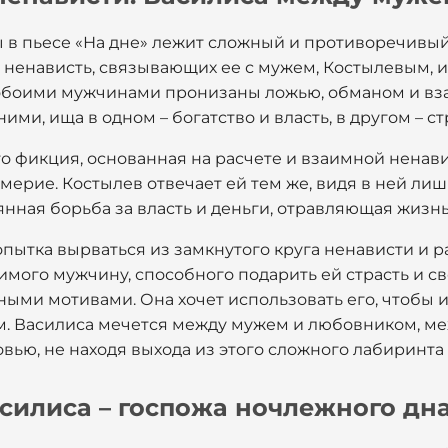
 в пьесе «На дне» лежит сложный и противоречивый 
ненависть, связывающих ее с мужем, Костылевым, 
 обоими мужчинами пронизаны ложью, обманом и вз
ми, ища в одном – богатство и власть, в другом – ст
то фикция, основанная на расчете и взаимной ненави
мерие. Костылев отвечает ей тем же, видя в ней лиш
янная борьба за власть и деньги, отравляющая жизн
попытка вырваться из замкнутого круга ненависти и 
имого мужчину, способного подарить ей страсть и с
ыми мотивами. Она хочет использовать его, чтобы и
м. Василиса мечется между мужем и любовником, ме
ью, не находя выхода из этого сложного лабиринта 
асилиса – госпожа ночлежного дн