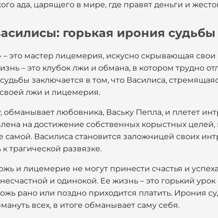
го ада, царящего в мире, где правят деньги и жесто
Василисы: горькая ирония судьбы
» – это мастер лицемерия, искусно скрывающая сво
изнь – это клубок лжи и обмана, в котором трудно от
судьбы заключается в том, что Василиса, стремящаяся
 своей лжи и лицемерия.
, обманывает любовника, Ваську Пепла, и плетет ин
влена на достижение собственных корыстных целей, 
 самой. Василиса становится заложницей своих интр
к трагической развязке.
ложь и лицемерие не могут принести счастья и успеха
 несчастной и одинокой. Ее жизнь – это горький урок 
 ложь рано или поздно приходится платить. Ирония су
мануть всех, в итоге обманывает саму себя.