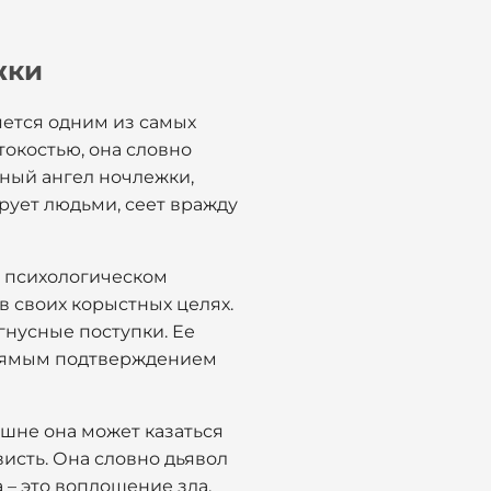
жки
яется одним из самых
токостью, она словно
мный ангел ночлежки,
рует людьми, сеет вражду
и психологическом
в своих корыстных целях.
гнусные поступки. Ее
 прямым подтверждением
шне она может казаться
висть. Она словно дьявол
 – это воплощение зла,