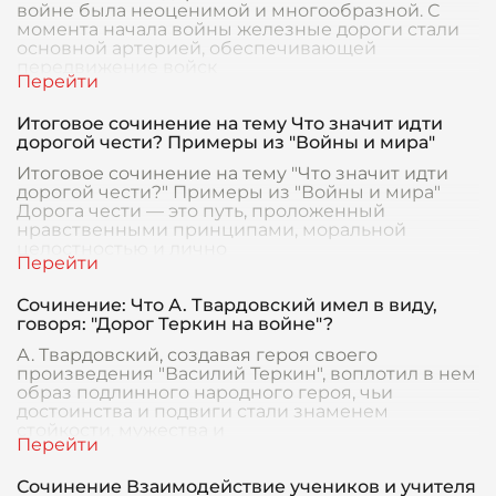
войне была неоценимой и многообразной. С
момента начала войны железные дороги стали
основной артерией, обеспечивающей
передвижение войск
Итоговое сочинение на тему Что значит идти
дорогой чести? Примеры из "Войны и мира"
Итоговое сочинение на тему "Что значит идти
дорогой чести?" Примеры из "Войны и мира"
Дорога чести — это путь, проложенный
нравственными принципами, моральной
целостностью и лично
Сочинение: Что А. Твардовский имел в виду,
говоря: "Дорог Теркин на войне"?
А. Твардовский, создавая героя своего
произведения "Василий Теркин", воплотил в нем
образ подлинного народного героя, чьи
достоинства и подвиги стали знаменем
стойкости, мужества и
Сочинение Взаимодействие учеников и учителя