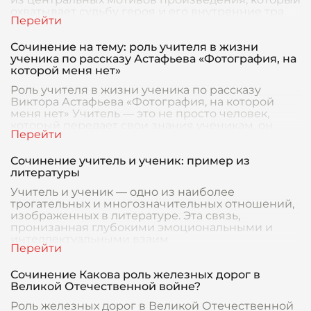
охватывает судьбу героя и его внутренние тра
Сочинение на тему: роль учителя в жизни
ученика по рассказу Астафьева «Фотография, на
которой меня нет»
Роль учителя в жизни ученика по рассказу
Виктора Астафьева «Фотография, на которой
меня нет» Учитель — это не просто человек,
который передает свои знания ученикам, он
играет боле
Сочинение учитель и ученик: пример из
литературы
Учитель и ученик — одно из наиболее
трогательных и многозначительных отношений,
изображенных в литературе. Эта связь,
пронизанная глубокими эмоциональными и
интеллектуальными взаим
Сочинение Какова роль железных дорог в
Великой Отечественной войне?
Роль железных дорог в Великой Отечественной