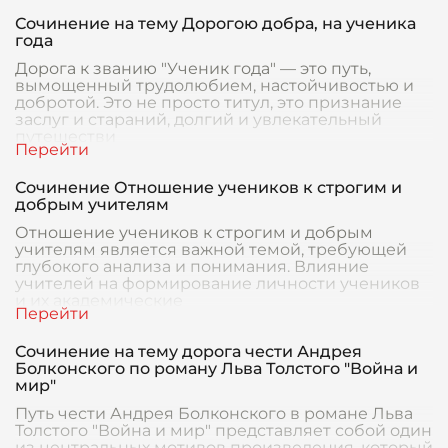
Сочинение на тему Дорогою добра, на ученика
года
Дорога к званию "Ученик года" — это путь,
вымощенный трудолюбием, настойчивостью и
добротой. Это не просто титул, это признание
заслуг и стараний, долгий и увлекательный
путешестви
Сочинение Отношение учеников к строгим и
добрым учителям
Отношение учеников к строгим и добрым
учителям является важной темой, требующей
глубокого анализа и понимания. Влияние
учителей на формирование личности учеников
и их академические
Сочинение на тему дорога чести Андрея
Болконского по роману Льва Толстого "Война и
мир"
Путь чести Андрея Болконского в романе Льва
Толстого "Война и мир" представляет собой один
из центральных мотивов произведения, который