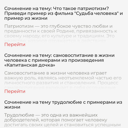
Сочинение на тему: Что такое патриотизм?
Приведи пример из фильма "Судьба человека" и
пример из жизни
Патриотизм — это глубокое чувство любви и
преданности к своей Родине, привязанность к
своему народу, его культуре и традициям. Это
качество, которое отражается в действиях,
поступк
Сочинение на тему: самовоспитание в жизни
человека с примерами из произведения
«Капитанская дочка»
Самовоспитание в жизни человека играет
важную роль, являясь неотъемлемой частью его
личностного развития и становления. Процесс
самовоспитания включает в себя осознанные
усилия чел
Сочинение на тему трудолюбие с примерами из
жизни
Трудолюбие — это одна из важнейших
добродетелей, которая помогает человеку
достигать своих целей и становиться успешным