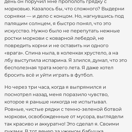
день он поручил мне прополоть грядку с
морковью. Казалось бы, что сложного? Выдерни
сорняки — и дело с концом. Но, нагнувшись под
палящим солнцем, я быстро понял, что это
искусство. Нужно было не перепутать нежные
ростки моркови с коварной лебедой, не
повредить корни и не оставить ни одного
«врага». Спина ныла, в коленках хрустело, а на
лбу выступила испарина. Я злился, думал, что это
бесполезная трата моего лета. Я даже хотел
бросить всё и уйти играть в футбол.
Но через три часа, когда я выпрямился и
посмотрел назад, меня поразило чувство,
которое я раньше никогда не испытывал.
Ровные, чистые рядки с темно-зеленой ботвой
моркови, освобожденные от мусора, выглядели
так красиво и аккуратно! Это сделал я. Своими
руками. В тот вечер за ужином бабушка