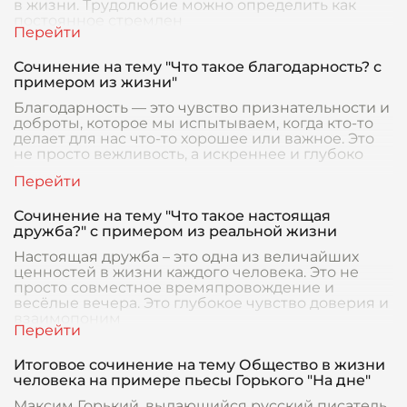
в жизни. Трудолюбие можно определить как
постоянное стремлен
Сочинение на тему "Что такое благодарность? с
примером из жизни"
Благодарность — это чувство признательности и
доброты, которое мы испытываем, когда кто-то
делает для нас что-то хорошее или важное. Это
не просто вежливость, а искреннее и глубоко
Сочинение на тему "Что такое настоящая
дружба?" с примером из реальной жизни
Настоящая дружба – это одна из величайших
ценностей в жизни каждого человека. Это не
просто совместное времяпровождение и
весёлые вечера. Это глубокое чувство доверия и
взаимопоним
Итоговое сочинение на тему Общество в жизни
человека на примере пьесы Горького "На дне"
Максим Горький, выдающийся русский писатель,