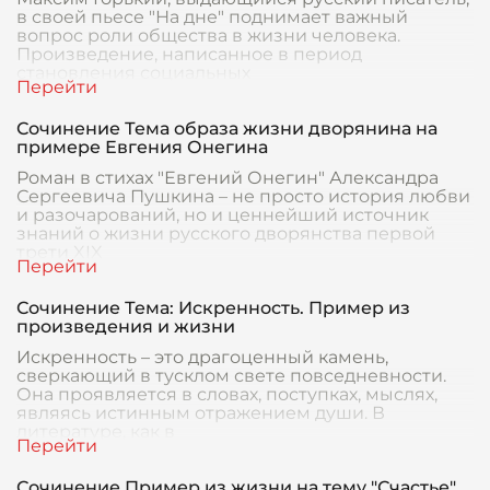
в своей пьесе "На дне" поднимает важный
вопрос роли общества в жизни человека.
Произведение, написанное в период
становления социальных
Сочинение Тема образа жизни дворянина на
примере Евгения Онегина
Роман в стихах "Евгений Онегин" Александра
Сергеевича Пушкина – не просто история любви
и разочарований, но и ценнейший источник
знаний о жизни русского дворянства первой
трети XIX
Сочинение Тема: Искренность. Пример из
произведения и жизни
Искренность – это драгоценный камень,
сверкающий в тусклом свете повседневности.
Она проявляется в словах, поступках, мыслях,
являясь истинным отражением души. В
литературе, как в
Сочинение Пример из жизни на тему "Счастье"