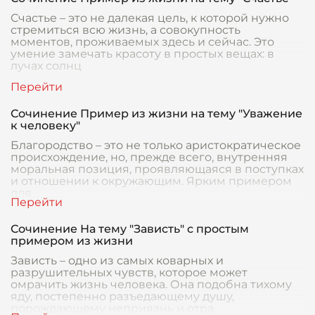
Счастье – это не далекая цель, к которой нужно
стремиться всю жизнь, а совокупность
моментов, проживаемых здесь и сейчас. Это
умение замечать красоту в простых вещах: в
лучах солнц
Сочинение Пример из жизни на тему "Уважение
к человеку"
Благородство – это не только аристократическое
происхождение, но, прежде всего, внутренняя
моральная позиция, проявляющаяся в поступках
и отношении к окружающим. Ярким примером
для
Сочинение На тему "Зависть" с простым
примером из жизни
Зависть – одно из самых коварных и
разрушительных чувств, которое может
омрачить жизнь человека. Она подобна тихому
яду, постепенно разъедающему душу,
порождающему неприязнь и отра