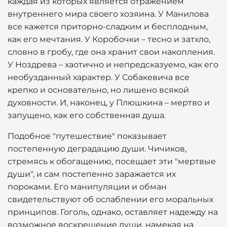
каждая из которых является отражением
внутреннего мира своего хозяина. У Манилова
все кажется приторно-сладким и бесплодным,
как его мечтания. У Коробочки – тесно и затхло,
словно в гробу, где она хранит свои накопления.
У Ноздрева – хаотично и непредсказуемо, как его
необузданный характер. У Собакевича все
крепко и основательно, но лишено всякой
духовности. И, наконец, у Плюшкина – мертво и
запущено, как его собственная душа.
Подобное "путешествие" показывает
постепенную деградацию души. Чичиков,
стремясь к обогащению, посещает эти "мертвые
души", и сам постепенно заражается их
пороками. Его манипуляции и обман
свидетельствуют об ослаблении его моральных
принципов. Гоголь, однако, оставляет надежду на
возможное воскрешение души, намекая на