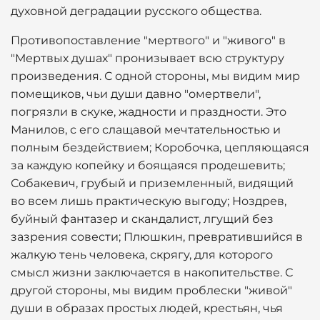
духовной деградации русского общества.
Противопоставление "мертвого" и "живого" в
"Мертвых душах" пронизывает всю структуру
произведения. С одной стороны, мы видим мир
помещиков, чьи души давно "омертвели",
погрязли в скуке, жадности и праздности. Это
Манилов, с его слащавой мечтательностью и
полным бездействием; Коробочка, цепляющаяся
за каждую копейку и боящаяся продешевить;
Собакевич, грубый и приземленный, видящий
во всем лишь практическую выгоду; Ноздрев,
буйный фантазер и скандалист, лгущий без
зазрения совести; Плюшкин, превратившийся в
жалкую тень человека, скрягу, для которого
смысл жизни заключается в накопительстве. С
другой стороны, мы видим проблески "живой"
души в образах простых людей, крестьян, чья