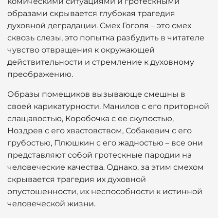
комическими ситуациями и гротескными
образами скрывается глубокая трагедия
духовной деградации. Смех Гоголя – это смех
сквозь слезы, это попытка разбудить в читателе
чувство отвращения к окружающей
действительности и стремление к духовному
преображению.
Образы помещиков вызывающе смешны в
своей карикатурности. Манилов с его приторной
слащавостью, Коробочка с ее скупостью,
Ноздрев с его хвастовством, Собакевич с его
грубостью, Плюшкин с его жадностью – все они
представляют собой гротескные пародии на
человеческие качества. Однако, за этим смехом
скрывается трагедия их духовной
опустошенности, их неспособности к истинной
человеческой жизни.