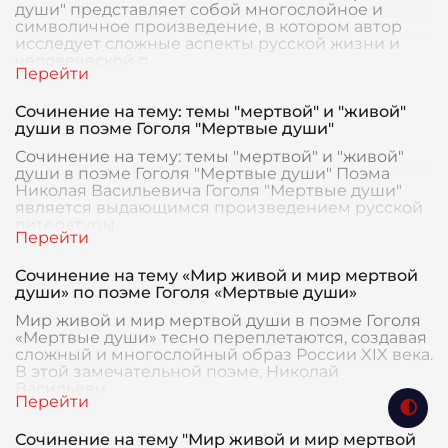
души" представляет собой многослойное и
символичное произведение, в котором автор
исследует сложные аспекты русской жизни и
человеческой п
Сочинение на тему: темы "мертвой" и "живой"
души в поэме Гоголя "Мертвые души"
Сочинение на тему: темы "мертвой" и "живой"
души в поэме Гоголя "Мертвые души" Поэма
Николая Васильевича Гоголя "Мертвые души"
является выдающимся произведением русской
литературы
Сочинение на тему «Мир живой и мир мертвой
души» по поэме Гоголя «Мертвые души»
Мир живой и мир мертвой души в поэме Гоголя
«Мертвые души» тесно переплетаются, создавая
сложный и многослойный образ России XIX века.
В этой замечательной поэме, Николай
Васильеви
Сочинение на тему "Мир живой и мир мертвой