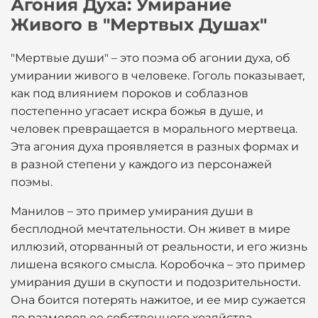
Агония Духа: Умирание
Живого в "Мертвых Душах"
"Мертвые души" – это поэма об агонии духа, об
умирании живого в человеке. Гоголь показывает,
как под влиянием пороков и соблазнов
постепенно угасает искра божья в душе, и
человек превращается в морального мертвеца.
Эта агония духа проявляется в разных формах и
в разной степени у каждого из персонажей
поэмы.
Манилов – это пример умирания души в
бесплодной мечтательности. Он живет в мире
иллюзий, оторванный от реальности, и его жизнь
лишена всякого смысла. Коробочка – это пример
умирания души в скупости и подозрительности.
Она боится потерять нажитое, и ее мир сужается
до размеров ее собственного хозяйства.