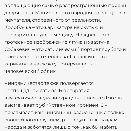
воплощающие самые распространенные пороки
дворянства. Манилов – это пародия на слащавого
мечтателя, оторванного от реальности.
Коробочка – это карикатура на скупую и
подозрительную помещицу. Ноздрев – это
гротескное изображение лгуна и хвастуна.
Собакевич – это сатирический портрет грубого и
приземленного человека. Плюшкин – это
карикатура на скрягу, потерявшего
человеческий облик.
Чиновничество также подвергается
беспощадной сатире. Бюрократия,
взяточничество, казнокрадство – все это Гоголь
высмеивает с убийственной иронией. Он
показывает, как чиновники, озабоченные только
своим благополучием, равнодушны к нуждам
народа и заботятся лишь о том, как бы набить