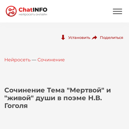
Нейросеть
Поделиться
Установить
Цены
Нейросеть
—
Сочинение
Вход
Вход с Telegram
Сочинение Тема "Мертвой" и
"живой" души в поэме Н.В.
Гоголя