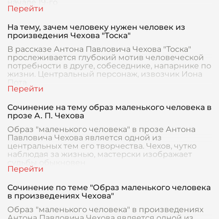
начале 19-го
На тему, зачем человеку нужен человек из
произведения Чехова "Тоска"
В рассказе Антона Павловича Чехова "Тоска"
прослеживается глубокий мотив человеческой
потребности в друге, собеседнике, напарнике по
жизни. Центральный персонаж, извозчик Иона
Пота
Сочинение на тему образ маленького человека в
прозе А. П. Чехова
Образ "маленького человека" в прозе Антона
Павловича Чехова является одной из
центральных тем его творчества. Чехов, чутко
наблюдая за жизнью, мастерски изображает
судьбы обыкновен
Сочинение по теме "Образ маленького человека
в произведениях Чехова"
Образ "маленького человека" в произведениях
Антона Павловича Чехова является одной из