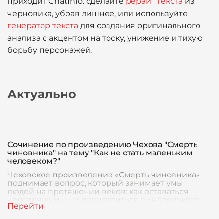
приходит ChatInfo: сделайте
рерайт текста
из
черновика, убрав лишнее, или используйте
генератор текста
для создания оригинального
анализа с акцентом на тоску, унижение и тихую
борьбу персонажей.
Актуально
Сочинение по произведению Чехова "Смерть
чиновника" на тему "Как не стать маленьким
человеком?"
Чеховское произведение «Смерть чиновника»
поднимает вопрос, который занимает умы
людей на протяжении веков: как оставаться
человечным и не превратиться в «маленького
человека», зад