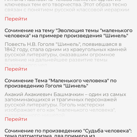
ключевых тем его творчества. Этот образ тесно
связан с понятием русской классовой иерархии
кон
Сочинение на тему "Эволюция темы "маленького
человека" на примере произведения "Шинель"
Повесть Н.В. Гоголя "Шинель", появившаяся в
1842 году, стала одним из краеугольных камней
русской литературы, оказавшим огромное
влияние на дальнейшее развитие темы
"маленького чел
Сочинение Тема "Маленького человека" по
произведению Гоголя "Шинель"
Акакий Акакиевич Башмачкин – один из самых
запоминающихся и трагичных персонажей
русской литературы. Гоголь мастерски
изображает его как "маленького человека",
задавленного нищетой
Сочинение по произведению "Судьба человека":
тема патриотизма, два примера из