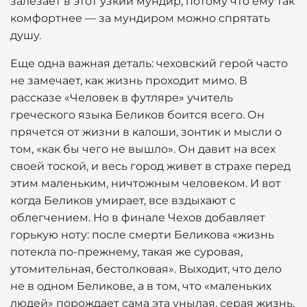
залезает в этот узкий мундир, потому что ему так
комфортнее — за мундиром можно спрятать
душу.
Еще одна важная деталь: чеховский герой часто
не замечает, как жизнь проходит мимо. В
рассказе «Человек в футляре» учитель
греческого языка Беликов боится всего. Он
прячется от жизни в калоши, зонтик и мысли о
том, «как бы чего не вышло». Он давит на всех
своей тоской, и весь город живет в страхе перед
этим маленьким, ничтожным человеком. И вот
когда Беликов умирает, все вздыхают с
облегчением. Но в финале Чехов добавляет
горькую ноту: после смерти Беликова «жизнь
потекла по-прежнему, такая же суровая,
утомительная, бестолковая». Выходит, что дело
не в одном Беликове, а в том, что «маленьких
людей» порождает сама эта унылая, серая жизнь.