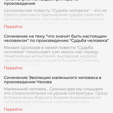
произведения
Шолоховская повесть "Судьба человека" – это не
просто рассказ о трагической судьбе простого
русского солдата, это глубокое размышление о
патриотизме, мужестве и человечности в усло
Сочинение на тему "что значит быть настоящим
человеком" по произведению "Судьба человека"
Михаил Шолохов в своей повести "Судьба
человека" показывает нам жизнь как череду
тяжелейших испытаний, выпавших на долю
простого русского солдата Андрея Соколова.
Война, плен, голо
Сочинение Эволюция маленького человека в
произведении Чехова
Маленький человек... Сколько раз мы слышали
это словосочетание на уроках литературы. Сразу
вспоминаешь бедного Акакия Акакиевича из
гоголевской «Шинели» или несчастного
станционног