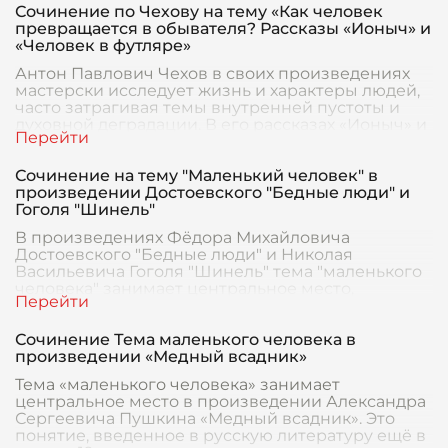
Сочинение по Чехову на тему «Как человек
превращается в обывателя? Рассказы «Ионыч» и
«Человек в футляре»
Антон Павлович Чехов в своих произведениях
мастерски исследует жизнь и характеры людей,
часто затрагивая темы внутренней пустоты и
духовной деградации. В его рассказах «Ионыч» и
«Ч
Сочинение на тему "Маленький человек" в
произведении Достоевского "Бедные люди" и
Гоголя "Шинель"
В произведениях Фёдора Михайловича
Достоевского "Бедные люди" и Николая
Васильевича Гоголя "Шинель" тема "маленького
человека" занимает центральное место,
раскрывая социальные и пс
Сочинение Тема маленького человека в
произведении «Медный всадник»
Тема «маленького человека» занимает
центральное место в произведении Александра
Сергеевича Пушкина «Медный всадник». Это
понятие, введенное в русскую литературу ещё в