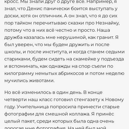
кросс. Мы знали друг о друге всё. Например, я
знал, что Денис панически боится выступать у
доски, хотя он отличник. А он знал, что я до сих
пор тайком перечитываю сказки про Незнайку,
потому что в них всё честно и просто. Наша
дружба казалась мне нерушимой, как гранит. Я
был уверен, что мы будем дружить и после
школы, и после института, и когда станем седыми
стариками, будем сидеть на скамейке у подъезда
и вспоминать, как однажды на спор съели по
килограмму немытых абрикосов и потом неделю
мучились животами.
Но всё изменилось в один день. В конце
четверти наш класс готовил стенгазету к Новому
году. Учительница попросила принести старые
фотографии для смешной коллажа. Я принёс
целый пакет, среди которых была одна очень
дорогая мне фотография. На ней был мой