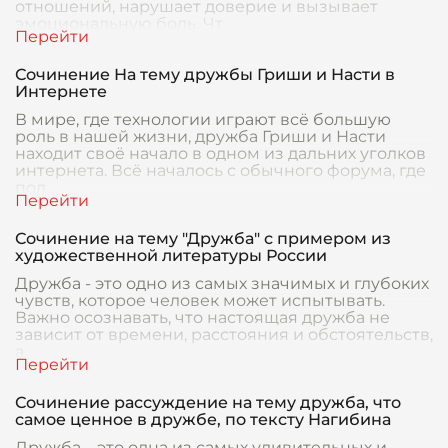
отношений, нарушает доверие и вызывает
эмоциональную боль. Чт
Сочинение На тему дружбы Гриши и Насти в
Интернете
В мире, где технологии играют всё большую
роль в нашей жизни, дружба Гриши и Насти
находит своё начало в одном из дальних уголков
интернета. Всё началось с обычного форума, где
пол
Сочинение на тему "Дружба" с примером из
художественной литературы России
Дружба - это одно из самых значимых и глубоких
чувств, которое человек может испытывать.
Важно осознавать, что настоящая дружба не
зависит от времени, расстояния и обстоятельств,
а
Сочинение рассуждение на тему дружба, что
самое ценное в дружбе, по тексту Нагибина
Дружба – это одна из самых удивительных и