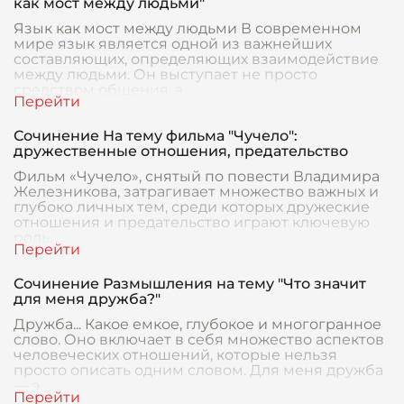
как мост между людьми"
Язык как мост между людьми В современном
мире язык является одной из важнейших
составляющих, определяющих взаимодействие
между людьми. Он выступает не просто
средством общения, а
Сочинение На тему фильма "Чучело":
дружественные отношения, предательство
Фильм «Чучело», снятый по повести Владимира
Железникова, затрагивает множество важных и
глубоко личных тем, среди которых дружеские
отношения и предательство играют ключевую
роль.
Сочинение Размышления на тему "Что значит
для меня дружба?"
Дружба... Какое емкое, глубокое и многогранное
слово. Оно включает в себя множество аспектов
человеческих отношений, которые нельзя
просто описать одним словом. Для меня дружба
— э