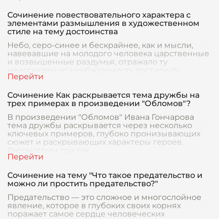
Сочинение повествовательного характера с
элементами размышления в художественном
стиле на тему достоинства
Небо, серо-синее и бескрайнее, как и мысли,
навевавшие на молодого человека царственные
и возвышенные раздумья, отражало ту
неиссякаемую необходимость достигнуть
полного понимания
Сочинение Как раскрывается тема дружбы на
трех примерах в произведении "Обломов"?
В произведении "Обломов" Ивана Гончарова
тема дружбы раскрывается через несколько
ключевых примеров, глубоко пронизывающих
сюжет и раскрывающих характеры героев.
Рассмотрим три так
Сочинение на тему "Что такое предательство и
можно ли простить предательство?"
Предательство — это сложное и многослойное
явление, которое в глубоких своих корнях
поражает самое сердце человеческих