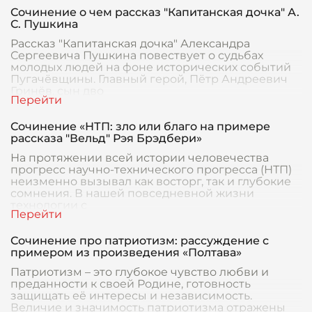
Сочинение о чем рассказ "Капитанская дочка" А.
С. Пушкина
Рассказ "Капитанская дочка" Александра
Сергеевича Пушкина повествует о судьбах
молодых людей на фоне исторических событий
Пугачёвщины. Главный герой, Пётр Андреевич
Гринёв, сын дво
Сочинение «НТП: зло или благо на примере
рассказа "Вельд" Рэя Брэдбери»
На протяжении всей истории человечества
прогресс научно-технического прогресса (НТП)
неизменно вызывал как восторг, так и глубокие
сомнения. В нашей повседневной жизни
технологии с
Сочинение про патриотизм: рассуждение с
примером из произведения «Полтава»
Патриотизм – это глубокое чувство любви и
преданности к своей Родине, готовность
защищать её интересы и независимость.
Величие и значимость патриотизма отражены