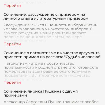
во многих произведе
Сочинение: рассуждение с примером из
личного опыта и литературным примером
Рассуждение: смысл и ценность выбора Жизнь
человека заполнена множеством выборов. С
самого рождения, наши родители делают
первые решения за нас, затем, по мере
взросления, мы прин
Сочинение о патриотизме в качестве аргумента:
привести пример из рассказа "Судьба человека"
Патриотизм - это не просто чувство
привязанности к родной стране, это готовность
пожертвовать всем ради её благополучия и
процветания. В литературе есть множество
примеров, иллюстр
Сочинение: лирика Пушкина с двумя
примерами
Александр Сергеевич Пушкин занимает особое