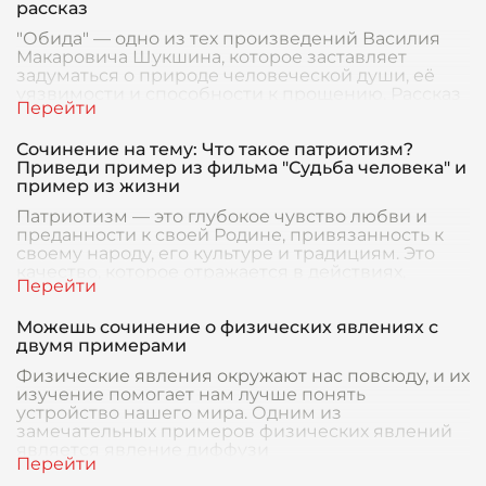
рассказ
"Обида" — одно из тех произведений Василия
Макаровича Шукшина, которое заставляет
задуматься о природе человеческой души, её
уязвимости и способности к прощению. Рассказ
раскрывает
Сочинение на тему: Что такое патриотизм?
Приведи пример из фильма "Судьба человека" и
пример из жизни
Патриотизм — это глубокое чувство любви и
преданности к своей Родине, привязанность к
своему народу, его культуре и традициям. Это
качество, которое отражается в действиях,
поступк
Можешь сочинение о физических явлениях с
двумя примерами
Физические явления окружают нас повсюду, и их
изучение помогает нам лучше понять
устройство нашего мира. Одним из
замечательных примеров физических явлений
является явление диффузи