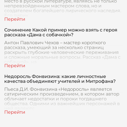
место в русской литературе, являясь не только
непревзойденным мастером слова, но и
создателем богатейшего лирического наследия.
Его лирик
Сочинение Какой пример можно взять с героя
рассказа «Дама с собачкой»?
Антон Павлович Чехов – мастер короткого
рассказа, умеющий за несколько страниц
раскрыть глубокие человеческие переживания
и сложные моральные вопросы. Рассказ «Дама с
собачкой», на
Недоросль Фонвизина: какие личностные
качества объединяют учителей и Митрофана?
Пьеса Д.И. Фонвизина «Недоросль» является
сатирическим произведением, в котором автор
обличает недостатки и пороки тогдашнего
общества. Одними из важнейших персонажей в
ней являютс