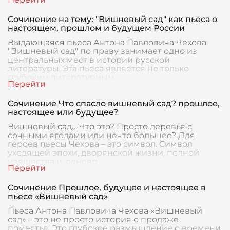
Сочинение на тему: "Вишневый сад" как пьеса о
настоящем, прошлом и будущем России
Выдающаяся пьеса Антона Павловича Чехова
"Вишневый сад" по праву занимает одно из
центральных мест в истории русской
литературы. Эта пьеса является не только
глубоким литературным
Сочинение Что спасло вишневый сад? прошлое,
настоящее или будущее?
Вишневый сад… Что это? Просто деревья с
сочными ягодами или нечто большее? Для
героев пьесы Чехова – это символ. Символ
уходящей эпохи, дворянской жизни, полной
изящества и, одновр
Сочинение Прошлое, будущее и настоящее в
пьесе «Вишневый сад»
Пьеса Антона Павловича Чехова «Вишневый
сад» – это не просто история о продаже
поместья. Это глубокое размышление о времени,