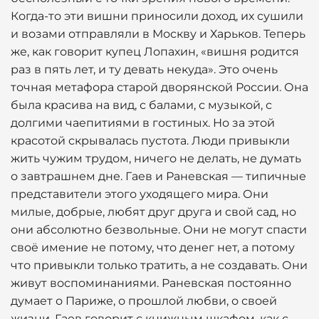
Когда-то эти вишни приносили доход, их сушили
и возами отправляли в Москву и Харьков. Теперь
же, как говорит купец Лопахин, «вишня родится
раз в пять лет, и ту девать некуда». Это очень
точная метафора старой дворянской России. Она
была красива на вид, с балами, с музыкой, с
долгими чаепитиями в гостиных. Но за этой
красотой скрывалась пустота. Люди привыкли
жить чужим трудом, ничего не делать, не думать
о завтрашнем дне. Гаев и Раневская — типичные
представители этого уходящего мира. Они
милые, добрые, любят друг друга и свой сад, но
они абсолютно безвольные. Они не могут спасти
своё имение не потому, что денег нет, а потому
что привыкли только тратить, а не создавать. Они
живут воспоминаниями. Раневская постоянно
думает о Париже, о прошлой любви, о своей
жизни. Гаев говорит с книжным шкафом, как с