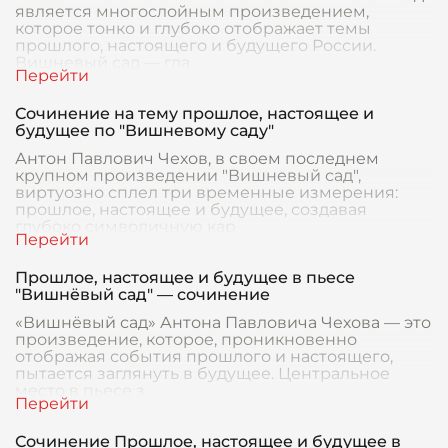
является многослойным произведением,
которое тонко и глубоко отображает темы
прошлого, настоящего и будущего России.
Вишневый сад — гла
Сочинение на тему прошлое, настоящее и
будущее по "Вишневому саду"
Антон Павлович Чехов, в своем последнем
крупном произведении "Вишневый сад",
виртуозно сплел три временные измерения:
прошлое, настоящее и будущее, создавая
глубоко символичную кар
Прошлое, настоящее и будущее в пьесе
"Вишнёвый сад" — сочинение
«Вишнёвый сад» Антона Павловича Чехова — это
произведение, которое, проникновенно
отображая события прошлого и настоящего,
пытается заглянуть в будущее. Центральное
место в пьесе з
Сочинение Прошлое, настоящее и будущее в