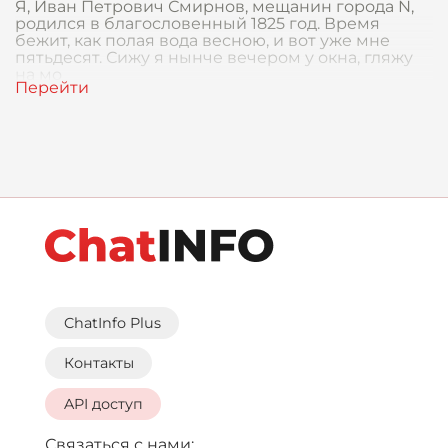
Я, Иван Петрович Смирнов, мещанин города N,
родился в благословенный 1825 год. Время
бежит, как полая вода весною, и вот уже мне
пятьдесят. Сижу я нынче вечером у окна, гляжу
на мо
ChatInfo Plus
Контакты
API доступ
Связаться с нами: