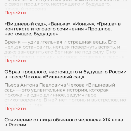
о связи прошлого, настоящего и будущего.
Каждый персона
«Вишневый сад», «Ванька», «Ионыч», «Гриша» в
контексте итогового сочинения «Прошлое,
настоящее, будущее»
Время — удивительная и страшная вещь. Его
нельзя остановить, нельзя повернуть вспять, и
даже замедлить его бег нам не под силу. Оно
течёт сквозь пальцы, как вода, оставляя в ладоня
Образ прошлого, настоящего и будущего России
в пьесе Чехова «Вишневый сад»
Пьеса Антона Павловича Чехова «Вишневый
сад» — это удивительная история, которая
похожа на одно длинное, задумчивое
стихотворение. В ней нет погонь и выстрелов, но
есть что-то гора
Сочинение от лица обычного человека XIX века
в России