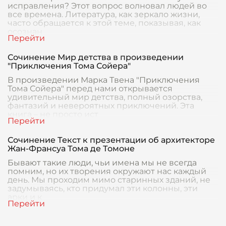
исправления? Этот вопрос волновал людей во
все времена. Литература, как зеркало жизни,
часто обращается к этой теме, показывая, как
осознан
Сочинение Мир детства в произведении
"Приключения Тома Сойера"
В произведении Марка Твена "Приключения
Тома Сойера" перед нами открывается
удивительный мир детства, полный озорства,
фантазий и невероятных приключений. Эта
книга – не просто ист
Сочинение Текст к презентации об архитекторе
Жан-Франсуа Тома де Томоне
Бывают такие люди, чьи имена мы не всегда
помним, но их творения окружают нас каждый
день. Мы проходим мимо старинных зданий, не
задумываясь, кто придумал эти колонны, эти
арки и к