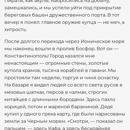
Пираты, как акулы, набросились на добычу,
замешкались, и мы успели уйти под прикрытие
береговых башен дружественного порта. В тот
вечер я понял: главное оружие купца — не меч, а
хитрость.
После долгого перехода через Ионическое море
мы наконец вошли в пролив Босфор. Вот он —
Константинополь! Город казался мне
ненастоящим — огромные стены, золотые
купола храмов, тысяча кораблей в гавани. Мы
простояли там неделю, торгуя и чиня оснастку.
На базаре я видел людей со всего света: русов в
меховых шапках, персов в чалмах, строгих
китайцев с длинными бородами. Здесь пахло
корицей, потом и жареной бараниной. Дядя
купил у одного грека карту, где были нарисованы
земли за Черным морем. «Смотри, — показал он
пальцем, — здесь Кафа, а здесь бескрайняя