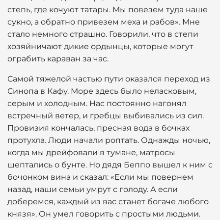
степь, где кочуют татары. Мы повезем туда наше
сукно, а обратно привезем меха и рабов». Мне
стало немного страшно. Говорили, что в степи
хозяйничают дикие ордынцы, которые могут
ограбить караван за час.
Самой тяжелой частью пути оказался переход из
Синопа в Кафу. Море здесь было неласковым,
серым и холодным. Нас постоянно нагонял
встречный ветер, и гребцы выбивались из сил.
Провизия кончалась, пресная вода в бочках
протухла. Люди начали роптать. Однажды ночью,
когда мы дрейфовали в тумане, матросы
шептались о бунте. Но дядя Беппо вышел к ним с
бочонком вина и сказал: «Если мы повернем
назад, наши семьи умрут с голоду. А если
доберемся, каждый из вас станет богаче любого
князя». Он умел говорить с простыми людьми.