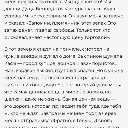
меня кружилась голова. Мы сделали это! Мы
дошли. Дядя Беппо, стоя у штурвала, выглядел
уставшим, но счастливым. Он взял меня за плечо
и сказал: «Запомни, племянник, этот запах. Это
запах денег. И запах свободы. Только тот, кто
рисковал, знает настоящую цену торговли».
В тот вечер я сидел на причале, смотрел на
чужие звезды и думал о доме. За спиной шумела
Кафа — город купцов, воинов и авантюристов.
Наш караван выжил, груз был спасен. Но в ушах у
меня навсегда остался свист ветра, крики
пиратов и голос дяди Беппо, который учил меня,
что самая ценная вещь в мире не золото, не
шелка и даже не жизнь. Самая ценная вещь —
это дорога, которая приводит тебя туда, где тебя
никто не ждал. Завтра мы начнем торг, а через
месяц отправимся обратно, в Геную. И снова
будут штормы, пираты и бессонные ночи. И это