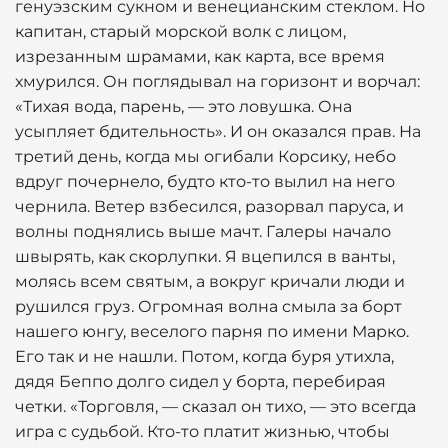
генуэзским сукном и венецианским стеклом. Но
капитан, старый морской волк с лицом,
изрезанным шрамами, как карта, все время
хмурился. Он поглядывал на горизонт и ворчал:
«Тихая вода, парень, — это ловушка. Она
усыпляет бдительность». И он оказался прав. На
третий день, когда мы огибали Корсику, небо
вдруг почернело, будто кто-то вылил на него
чернила. Ветер взбесился, разорвал паруса, и
волны поднялись выше мачт. Галеры начало
швырять, как скорлупки. Я вцепился в ванты,
молясь всем святым, а вокруг кричали люди и
рушился груз. Огромная волна смыла за борт
нашего юнгу, веселого парня по имени Марко.
Его так и не нашли. Потом, когда буря утихла,
дядя Беппо долго сидел у борта, перебирая
четки. «Торговля, — сказал он тихо, — это всегда
игра с судьбой. Кто-то платит жизнью, чтобы