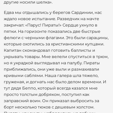
другие носили шелка».
Едва мы отдышались у берегов Сардинии, нас
ждало новое испытание. Разведчик на мачте
закричал: «Парус! Пираты!» Сердце ухнуло в
пятки. На горизонте показались две быстрые
фелюги с черными флагами. Это были сарацины,
которые охотились за христианскими купцами.
Капитан скомандовал готовить баллисты и
укрывать товары. Мне велели спуститься в трюм,
но я украдкой выглядывал на палубу. Пираты
приближались, они уже выли и размахивали
кривыми саблями. Наша галера шла тяжело,
груженая, и догнать нас было делом времени. И
тут дядя Беппо, который всегда казался мне
просто толстым добряком, поступил как
заправский воин. Он приказал выбросить за
борт несколько тюков с дешевым холстом.