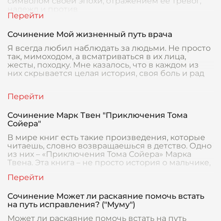
символом своей эпохи, отражением её тревог,
надежд и против
Сочинение Мой жизненный путь врача
Я всегда любил наблюдать за людьми. Не просто
так, мимоходом, а всматриваться в их лица,
жесты, походку. Мне казалось, что в каждом из
них скрывается целая история, своя боль и рад
Сочинение Марк Твен "Приключения Тома
Сойера"
В мире книг есть такие произведения, которые
читаешь, словно возвращаешься в детство. Одно
из них – «Приключения Тома Сойера» Марка
Твена. Эта книга – не просто история о мальчике,
Сочинение Может ли раскаяние помочь встать
на путь исправления? ("Муму")
Может ли раскаяние помочь встать на путь