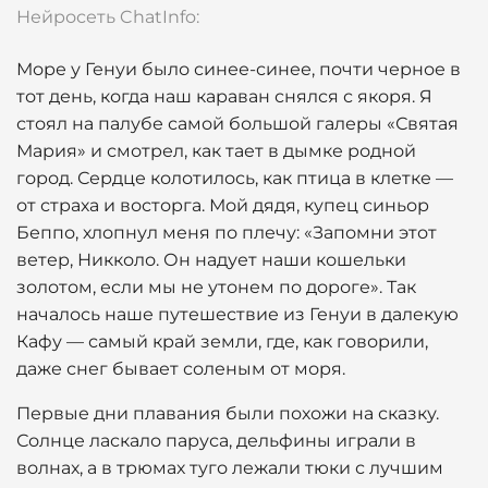
Нейросеть ChatInfo:
Море у Генуи было синее-синее, почти черное в
тот день, когда наш караван снялся с якоря. Я
стоял на палубе самой большой галеры «Святая
Мария» и смотрел, как тает в дымке родной
город. Сердце колотилось, как птица в клетке —
от страха и восторга. Мой дядя, купец синьор
Беппо, хлопнул меня по плечу: «Запомни этот
ветер, Никколо. Он надует наши кошельки
золотом, если мы не утонем по дороге». Так
началось наше путешествие из Генуи в далекую
Кафу — самый край земли, где, как говорили,
даже снег бывает соленым от моря.
Первые дни плавания были похожи на сказку.
Солнце ласкало паруса, дельфины играли в
волнах, а в трюмах туго лежали тюки с лучшим