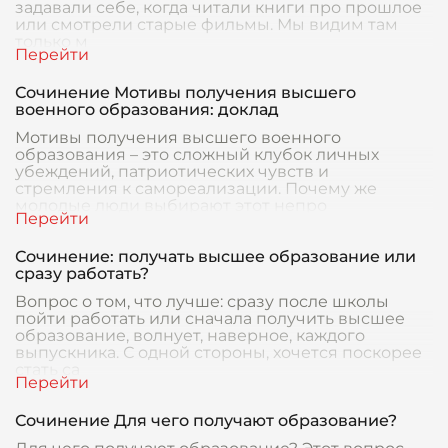
задавали себе, когда читали книги про прошлое
или смотрели старые фильмы. Мы видим там
только м
Сочинение Мотивы получения высшего
военного образования: доклад
Мотивы получения высшего военного
образования – это сложный клубок личных
убеждений, патриотических чувств и
стремления к самореализации. Почему же
молодые люди выбирают этот непро
Сочинение: получать высшее образование или
сразу работать?
Вопрос о том, что лучше: сразу после школы
пойти работать или сначала получить высшее
образование, волнует, наверное, каждого
выпускника. С одной стороны, хочется поскорее
стать са
Сочинение Для чего получают образование?