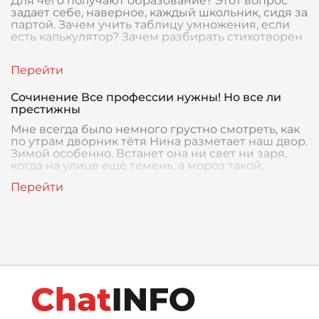
Для чего получают образование? Этот вопрос
задает себе, наверное, каждый школьник, сидя за
партой. Зачем учить таблицу умножения, если
есть калькулятор? Зачем разбирать стихотворен
Сочинение Все профессии нужны! Но все ли
престижны
Мне всегда было немного грустно смотреть, как
по утрам дворник тётя Нина разметает наш двор.
Зимой особенно. Встанет она ни свет ни заря,
когда на улице ещё темень, а мороз такой,