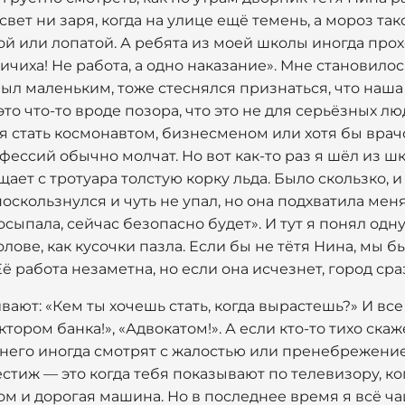
вет ни заря, когда на улице ещё темень, а мороз тако
ой или лопатой. А ребята из моей школы иногда про
чиха! Не работа, а одно наказание». Мне становилось
 был маленьким, тоже стеснялся признаться, что наша
это что-то вроде позора, что это не для серьёзных л
ся стать космонавтом, бизнесменом или хотя бы врач
ессий обычно молчат. Но вот как-то раз я шёл из шко
щает с тротуара толстую корку льда. Было скользко, 
оскользнулся и чуть не упал, но она подхватила меня
посыпала, сейчас безопасно будет». И тут я понял одн
лове, как кусочки пазла. Если бы не тётя Нина, мы б
Её работа незаметна, но если она исчезнет, город сра
вают: «Кем ты хочешь стать, когда вырастешь?» И вс
ором банка!», «Адвокатом!». А если кто-то тихо ска
 него иногда смотрят с жалостью или пренебрежением
естиж — это когда тебя показывают по телевизору, к
м и дорогая машина. Но в последнее время я всё чащ