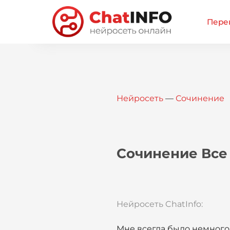
Перей
Нейросеть
—
Сочинение
Сочинение Все
Нейросеть ChatInfo:
Мне всегда было немного 