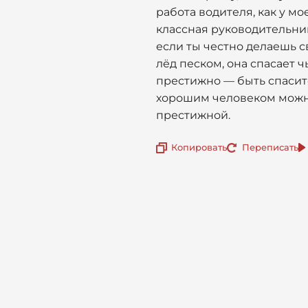
работа водителя, как у мо
классная руководительниц
если ты честно делаешь с
лёд песком, она спасает ч
престижно — быть спасит
хорошим человеком можно
престижной.
Копировать
Переписать