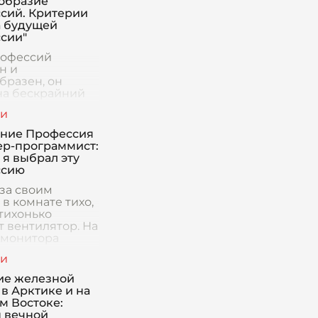
образие
сий. Критерии
 будущей
сии"
офессий
н и
бразен, он
на бескрайний
в котором
т корабли под
и флагами.
ние Профессия
 корабль – это
р-программист:
ленная сфера
 я выбрал эту
ьности,
ссию
щая с
 за своим
 в комнате тихо,
 тихонько
 вентилятор. На
 монитора
я строчки кода.
сейчас я пишу
 а сочинение, я
ие железной
 том, как св
 в Арктике и на
м Востоке:
 вечной