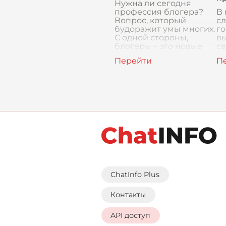
Нужна ли сегодня
профессия блогера?
В
Вопрос, который
с
будоражит умы многих.
го
С одной стороны,
вы
блогеры – это новые
св
звезды, кумиры
пе
молодежи, люди,
см
зарабатывающие,
ко
казалось бы, из воздух
ме
ар
ChatInfo Plus
Контакты
API доступ