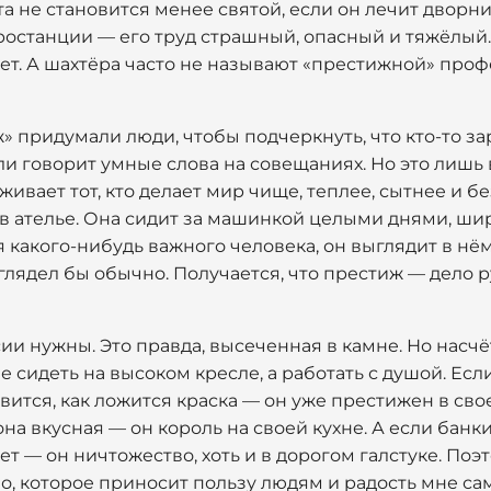
та не становится менее святой, если он лечит дворн
тростанции — его труд страшный, опасный и тяжёлый
свет. А шахтёра часто не называют «престижной» проф
» придумали люди, чтобы подчеркнуть, что кто-то за
и говорит умные слова на совещаниях. Но это лишь 
ивает тот, кто делает мир чище, теплее, сытнее и б
в ателье. Она сидит за машинкой целыми днями, шир
я какого-нибудь важного человека, он выглядит в нём
ыглядел бы обычно. Получается, что престиж — дело
сии нужны. Это правда, высеченная в камне. Но насч
сидеть на высоком кресле, а работать с душой. Если
равится, как ложится краска — он уже престижен в св
 она вкусная — он король на своей кухне. А если бан
т — он ничтожество, хоть и в дорогом галстуке. Поэт
ло, которое приносит пользу людям и радость мне сам