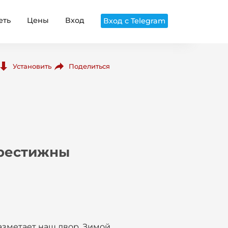
еть
Цены
Вход
Вход с Telegram
Поделиться
Установить
престижны
разметает наш двор. Зимой