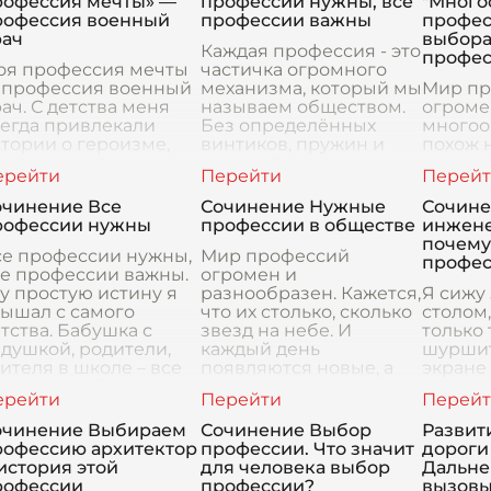
рофессия мечты» —
профессии нужны, все
"Много
рофессия военный
профессии важны
профес
рач
выбора
Каждая профессия - это
профес
оя профессия мечты
частичка огромного
 профессия военный
механизма, который мы
Мир пр
ач. С детства меня
называем обществом.
огроме
егда привлекали
Без определённых
многоо
тории о героизме,
винтиков, пружин и
похож 
амоотверженности и
шестерёнок этот
океан, 
двиге. Мой дедушка
механизм просто не
плаваю
л военным, и его
сможет
разным
очинение Все
Сочинение Нужные
Сочине
ссказы о службе, о
функционировать. П
Каждый
рофессии нужны
профессии в обществе
инжене
опреде
почему
се профессии нужны,
Мир профессий
деятел
профе
се профессии важны.
огромен и
требую
у простую истину я
разнообразен. Кажется,
Я сижу
ышал с самого
что их столько, сколько
столом,
тства. Бабушка с
звезд на небе. И
только
душкой, родители,
каждый день
шуршит
ителя в школе – все
появляются новые, а
экране
вторяли её, как
старые меняются,
светятс
клинание. И сначала
приспосабливаясь к
И хотя 
современным
не код,
очинение Выбираем
Сочинение Выбор
Развит
технологиям
думаю о
рофессию архитектор
профессии. Что значит
дороги
история этой
для человека выбор
Дальне
рофессии
профессии?
вызовы