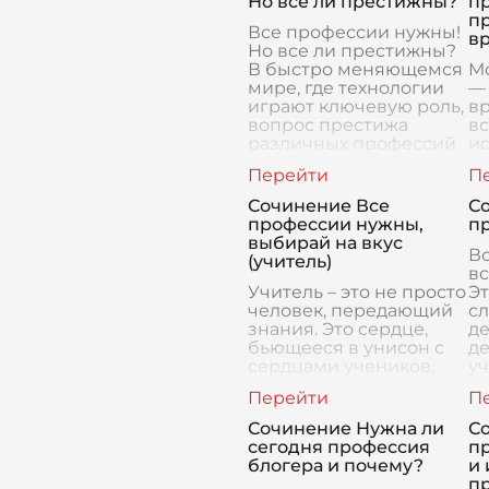
Но все ли престижны?
п
п
Все профессии нужны!
в
Но все ли престижны?
В быстро меняющемся
М
мире, где технологии
—
играют ключевую роль,
вр
вопрос престижа
вс
различных профессий
ис
вновь и вновь
с
возникает на повестке
по
дн
бы
Сочинение Все
С
ра
профессии нужны,
п
выбирай на вкус
В
(учитель)
в
Учитель – это не просто
Эт
человек, передающий
сл
знания. Это сердце,
де
бьющееся в унисон с
де
сердцами учеников,
уч
открывающее им
по
двери в мир науки,
за
искусства, культуры и
Сочинение Нужна ли
С
человеческих взаимоот
сегодня профессия
п
блогера и почему?
и 
п