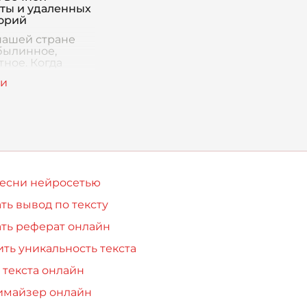
ты и удаленных
орий
 нашей стране
 былинное,
тное. Когда
ь на карту, дух
вает: от Балтики
го океана
улась Россия. Но
 этой карте
которые обоз
песни нейросетью
ть вывод по тексту
ть реферат онлайн
ть уникальность текста
 текста онлайн
имайзер онлайн