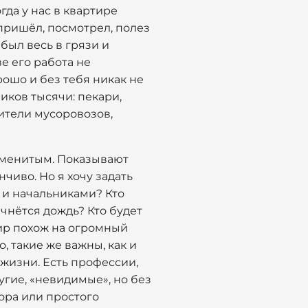
да у нас в квартире
 пришёл, посмотрел, полез
 был весь в грязи и
е его работа не
рошо и без тебя никак не
иков тысячи: пекари,
дители мусоровозов,
наменитым. Показывают
чиво. Но я хочу задать
и и начальниками? Кто
ачнётся дождь? Кто будет
Мир похож на огромный
, такие же важны, как и
 жизни. Есть профессии,
угие, «невидимые», но без
ора или простого