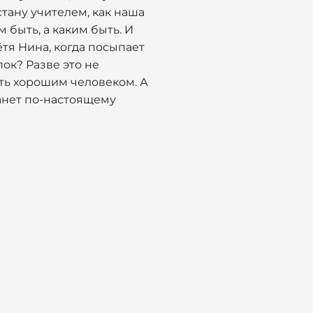
стану учителем, как наша
 быть, а каким быть. И
тя Нина, когда посыпает
пок? Разве это не
ть хорошим человеком. А
анет по-настоящему