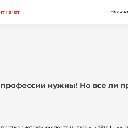
Нейрос
ти в чат
 профессии нужны! Но все ли 
грустно смотреть, как по утрам дворник тётя Нина 