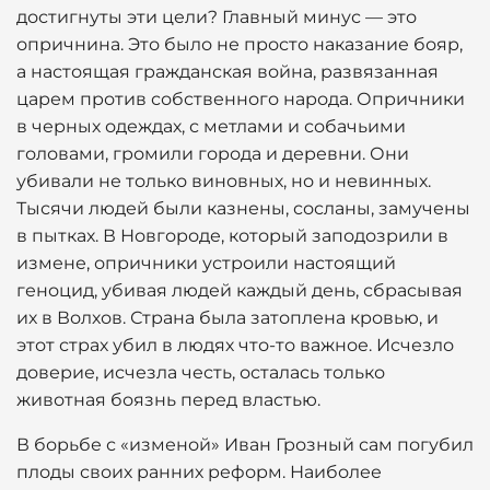
достигнуты эти цели? Главный минус — это
опричнина. Это было не просто наказание бояр,
а настоящая гражданская война, развязанная
царем против собственного народа. Опричники
в черных одеждах, с метлами и собачьими
головами, громили города и деревни. Они
убивали не только виновных, но и невинных.
Тысячи людей были казнены, сосланы, замучены
в пытках. В Новгороде, который заподозрили в
измене, опричники устроили настоящий
геноцид, убивая людей каждый день, сбрасывая
их в Волхов. Страна была затоплена кровью, и
этот страх убил в людях что-то важное. Исчезло
доверие, исчезла честь, осталась только
животная боязнь перед властью.
В борьбе с «изменой» Иван Грозный сам погубил
плоды своих ранних реформ. Наиболее