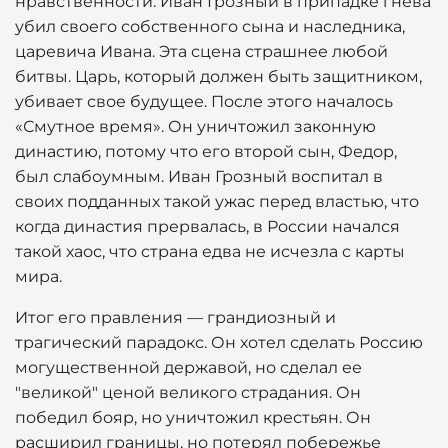
нравственности. Иван Грозный в припадке гнева
убил своего собственного сына и наследника,
царевича Ивана. Эта сцена страшнее любой
битвы. Царь, который должен быть защитником,
убивает свое будущее. После этого началось
«Смутное время». Он уничтожил законную
династию, потому что его второй сын, Федор,
был слабоумным. Иван Грозный воспитал в
своих подданных такой ужас перед властью, что
когда династия прервалась, в России начался
такой хаос, что страна едва не исчезла с карты
мира.
Итог его правления — грандиозный и
трагический парадокс. Он хотел сделать Россию
могущественной державой, но сделал ее
"великой" ценой великого страдания. Он
победил бояр, но уничтожил крестьян. Он
расширил границы, но потерял побережье