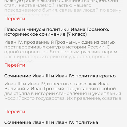
важную роль в жизни большинства людей. Они
стали неотъемлемой частью нашего
повседневного бытия, связывая людей по всему
миру, предоставля
Плюсы и минусы политики Ивана Грозного:
историческое сочинение (7 класс)
Иван IV, прозванный Грозным, – одна из самых
противоречивых фигур в истории России. С
одной стороны, он был первым русским царем,
расширил территорию государства, провел
важные реф
Сочинение Иван III и Иван IV: политика кратко
Иван III и Иван IV, известные также как Иван
Великий и Иван Грозный, представляют собой
два столпа в истории становления и укрепления
Российского государства. Их правление, охватыв
Сочинение Иван III и Иван IV: политика