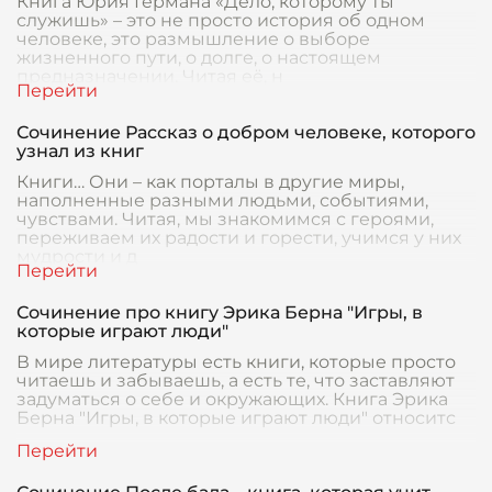
Книга Юрия Германа «Дело, которому ты
служишь» – это не просто история об одном
человеке, это размышление о выборе
жизненного пути, о долге, о настоящем
предназначении. Читая её, н
Сочинение Рассказ о добром человеке, которого
узнал из книг
Книги… Они – как порталы в другие миры,
наполненные разными людьми, событиями,
чувствами. Читая, мы знакомимся с героями,
переживаем их радости и горести, учимся у них
мудрости и д
Сочинение про книгу Эрика Берна "Игры, в
которые играют люди"
В мире литературы есть книги, которые просто
читаешь и забываешь, а есть те, что заставляют
задуматься о себе и окружающих. Книга Эрика
Берна "Игры, в которые играют люди" относитс