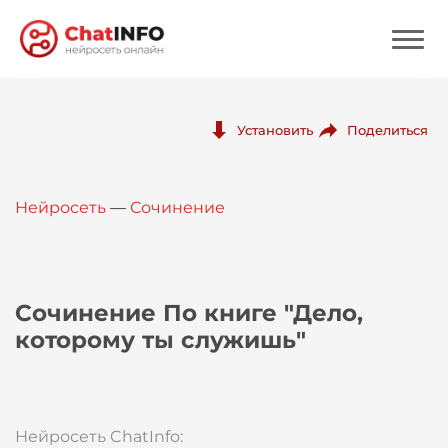
Нейросеть
Поделиться
Установить
Цены
Нейросеть
—
Сочинение
Вход
Вход с Telegram
Сочинение По книге "Дело,
которому ты служишь"
Нейросеть ChatInfo: