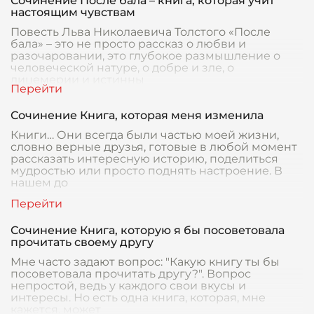
Сочинение После бала – книга, которая учит
настоящим чувствам
Повесть Льва Николаевича Толстого «После
бала» – это не просто рассказ о любви и
разочаровании, это глубокое размышление о
человеческой натуре, о добре и зле, о
лицемерии и истинны
Сочинение Книга, которая меня изменила
Книги… Они всегда были частью моей жизни,
словно верные друзья, готовые в любой момент
рассказать интересную историю, поделиться
мудростью или просто поднять настроение. В
нашем до
Сочинение Книга, которую я бы посоветовала
прочитать своему другу
Мне часто задают вопрос: "Какую книгу ты бы
посоветовала прочитать другу?". Вопрос
непростой, ведь у каждого свои вкусы и
интересы. Но есть одна книга, которая, мне
кажется, может