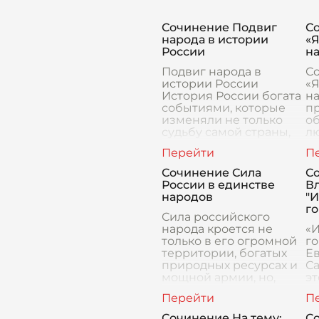
Сочинение Подвиг
С
народа в истории
«Я
России
н
Подвиг народа в
С
истории России
«Я
История России богата
на
событиями, которые
пр
изменяли не только
о
судьбу самой страны,
лю
но и мировую историю
в
в целом. Однако особое
па
место в этой череде
на
Сочинение Сила
С
вел
хр
России в единстве
Вл
народов
"
го
Сила российского
народа кроется не
«
только в его огромной
г
территории, богатых
Е
природных ресурсах и
С
мощной армии, но,
эт
прежде всего, в его
с
уникальной
по
способности
з
Сочинение На тему:
С