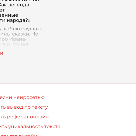
Как легенда
ет
венные
ти народа?»
ь люблю слушать
ины сказки. Не
 про Ивана-
ча и Кощея
тного, а те, что
ссказывает
, когда за
воет ветер и
барабанит по
песни нейросетью
ть вывод по тексту
ть реферат онлайн
ть уникальность текста