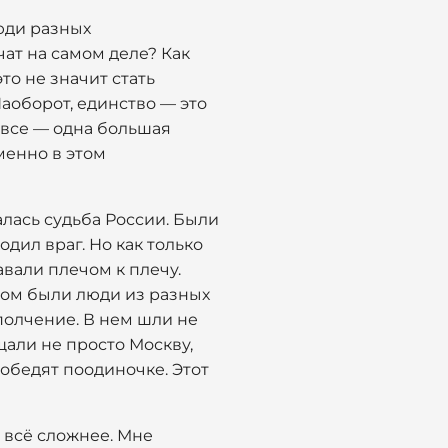
люди разных
чат на самом деле? Как
то не значит стать
аоборот, единство — это
 все — одна большая
менно в этом
алась судьба России. Были
одил враг. Но как только
авали плечом к плечу.
ром были люди из разных
полчение. В нем шли не
щали не просто Москву,
обедят поодиночке. Этот
т всё сложнее. Мне