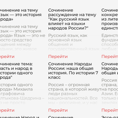
очинение на тему
Сочинение
Сочине
зык — это история
рассуждение на тему
конкр
арода»
"Как русский язык
из лит
влияет на языки
произв
очинение на тему
народов России?"
единст
зык — это история
рода» Язык — это не
Русский язык, как
Единст
осто средство
основной язык
фундам
бщения между
общения и
способ
дьми, это живое
государственный язык
любые 
оплощение культуры,
России, оказывает
испыта
мяти и наследия
значительное влияние
на долю
ции. История народа
на языки народов,
Велики
очинение тема:
Сочинение Народы
Сочине
анится н
проживающих на её
произв
асть и народ в
России: наша общая
Народы
территории. Это
обраща
Истории одного
история. По истории 7
общая 
влияние проявляется в
рода"
класс
разл
Россия
История одного
Россия – огромная
страна
орода» Михаила
страна, в которой живут
на про
вграфовича
люди разных
Азии. 
алтыкова-Щедрина –
национальностей. Все
только
о не просто
мы – россияне, и у нас
землях
атирическое
общая история, полная
природ
вествование, это
побед и поражений,
но и в
еркало, беспощадно
радостей и печалей.
народо
очинение Народ и
Сочинение
Эссе-р