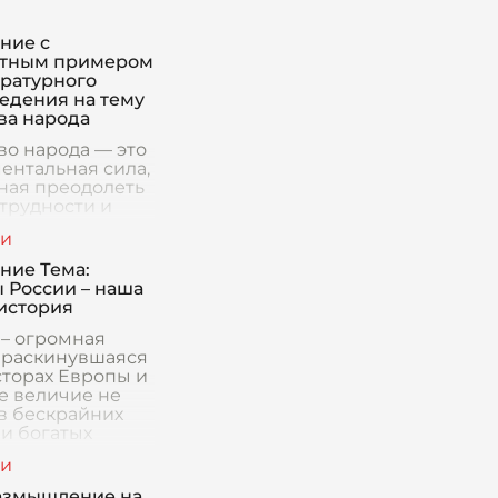
ние с
етным примером
ературного
едения на тему
ва народа
во народа — это
ентальная сила,
ная преодолеть
трудности и
ния, выпавшие
 народа.
е литературные
ние Тема:
едения нередко
 России – наша
ются к этой т
история
 – огромная
, раскинувшаяся
сторах Европы и
Ее величие не
 в бескрайних
 и богатых
ных ресурсах,
 многообразии
в, населяющих е
азмышление на