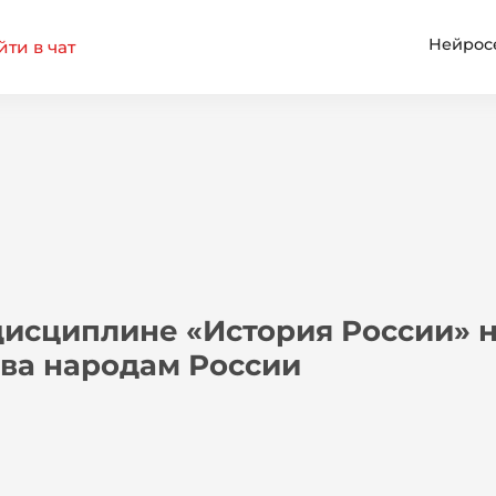
Нейрос
ти в чат
исциплине «История России» н
тва народам России