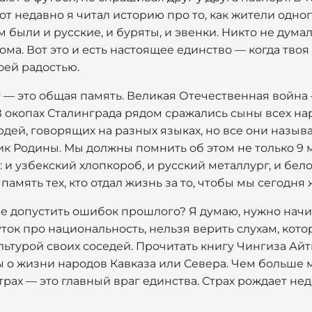
Вот недавно я читал историю про то, как жители одно
 были и русские, и буряты, и эвенки. Никто не думал
дома. Вот это и есть настоящее единство — когда тво
оей радостью.
— это общая память. Великая Отечественная война 
В окопах Сталинграда рядом сражались сыны всех на
дей, говорящих на разных языках, но все они назы
ик Родины. Мы должны помнить об этом не только 9 
: и узбекский хлопкороб, и русский металлург, и бел
память тех, кто отдал жизнь за то, чтобы мы сегодня
не допустить ошибок прошлого? Я думаю, нужно начин
ток про национальность, нельзя верить слухам, кот
ьтурой своих соседей. Прочитать книгу Чингиза Айт
 о жизни народов Кавказа или Севера. Чем больше м
трах — это главный враг единства. Страх рождает не