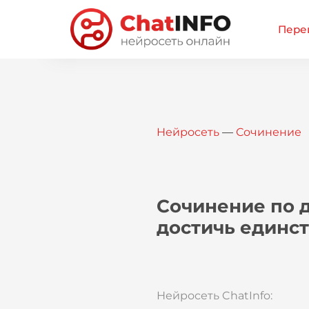
Перей
Нейросеть
—
Сочинение
Сочинение по д
достичь единс
Нейросеть ChatInfo: