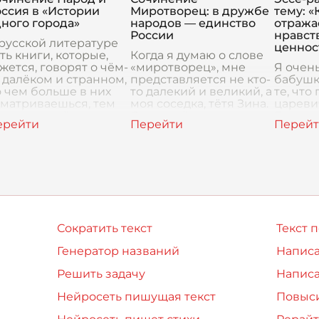
тражающее пороки
Изучая историю
ссия в «Истории
Миротворец: в дружбе
тему: «
оссийской
России
ного города»
народов — единство
отража
сударственности, гд
России
нравст
русской литературе
ценнос
ть книги, которые,
Когда я думаю о слове
жется, говорят о чём-
«миротворец», мне
Я очен
 далёком и странном,
представляется не кто-
бабушк
 чем больше в них
то далекий и великий, а
те, что
сматриваешься, тем
моя соседка, тётя Зина.
цареви
ольше узнаёшь
Она живёт в старом
Бессмер
накомые черты.
деревянном доме на
она ра
стория одного город
нашей улице, и у неё
шёпотом
всегда откр
окном 
дождь 
крыше
Сократить текст
Текст 
Генератор названий
Написа
Решить задачу
Написа
Нейросеть пишущая текст
Повыси