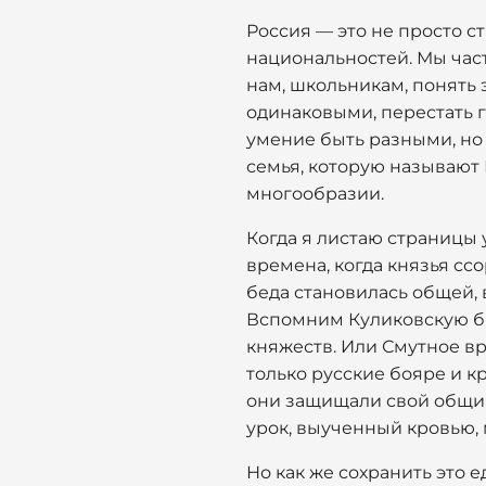
Россия — это не просто с
национальностей. Мы част
нам, школьникам, понять 
одинаковыми, перестать г
умение быть разными, но 
семья, которую называют 
многообразии.
Когда я листаю страницы 
времена, когда князья ссо
беда становилась общей, в
Вспомним Куликовскую би
княжеств. Или Смутное в
только русские бояре и к
они защищали свой общий 
урок, выученный кровью,
Но как же сохранить это е