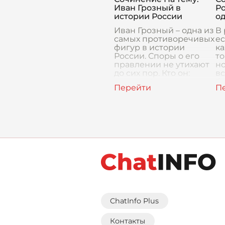
объединяться перед ли
о
Иван Грозный в
Ро
р
истории России
од
го
Иван Грозный – одна из
В 
самых противоречивых
ес
фигур в истории
ка
России. Споры о его
то
правлении не утихают
но
до сих пор. Кто он:
в
жестокий тиран или
б
мудрый правитель,
з
укрепивший
«И
государство
ChatInfo Plus
Контакты