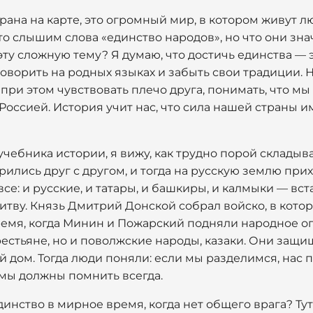
трана на карте, это огромный мир, в котором живут 
о слышим слова «единство народов», но что они зна
эту сложную тему? Я думаю, что достичь единства — э
оворить на родных языках и забыть свои традиции. Н
при этом чувствовать плечо друга, понимать, что мы
Россией. История учит нас, что сила нашей страны и
учебника истории, я вижу, как трудно порой складыв
рились друг с другом, и тогда на русскую землю прих
се: и русские, и татары, и башкиры, и калмыки — вст
тву. Князь Дмитрий Донской собрал войско, в кото
ремя, когда Минин и Пожарский подняли народное о
рестьяне, но и поволжские народы, казаки. Они защи
дом. Тогда люди поняли: если мы разделимся, нас п
 мы должны помнить всегда.
динство в мирное время, когда нет общего врага? Ту