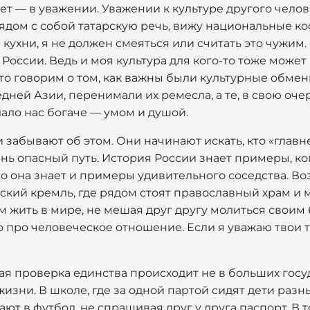
ет — в уважении. Уважении к культуре другого челове
ядом с собой татарскую речь, вижу национальные к
кухни, я не должен смеяться или считать это чужим. 
 России. Ведь и моя культура для кого-то тоже може
то говорим о том, как важны были культурные обмен
ней Азии, перенимали их ремесла, а те, в свою очере
лало нас богаче — умом и душой.
 забывают об этом. Они начинают искать, кто «главне
ень опасный путь. История России знает примеры, ко
о она знает и примеры удивительного соседства. Во
ский кремль, где рядом стоят православный храм и 
м жить в мире, не мешая друг другу молиться своим 
о про человеческое отношение. Если я уважаю твои т
ая проверка единства происходит не в больших госу
изни. В школе, где за одной партой сидят дети разн
ют в футбол, не спрашивая друг у друга паспорт. В 