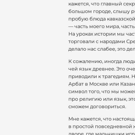
кажется, что главный секр
большом городе, слышу р
пробую блюда кавказской 
— часть моего мира, часть
На уроках истории мы час
торговали с народами Сред
делало нас слабее, это де
К сожалению, иногда люди
чей язык древнее. Это оч
приводили к трагедиям. Н
Арбат в Москве или Казан
символ того, что мы може
про религию или язык, эт
сможем договориться.
Мне кажется, что настоящ
в простой повседневной ж
дворе, где мальчишки игра