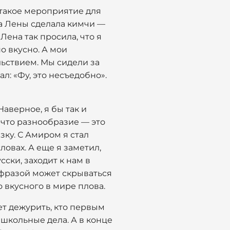
- такое мероприятие для
а Лены сделала кимчи —
Лена так просила, что я
но вкусно. А мои
льствием. Мы сидели за
л: «Фу, это несъедобно».
Наверное, я бы так и
 что разнообразие — это
зку. С Амиром я стал
овах. А еще я заметил,
сски, заходит к нам в
 фразой может скрываться
 вкусного в мире плова.
ет дежурить, кто первым
е школьные дела. А в конце