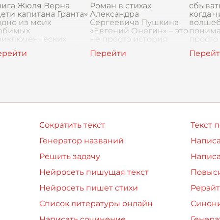
нига Жюля Верна
Роман в стихах
сбыват
ети капитана Гранта»
Александра
когда 
одно из моих
Сергеевича Пушкина
волшеб
юбимых
«Евгений Онегин» – это
понима
риключенческих
не просто история
просто 
оизведений. В ней
любви, это целая
лето я 
ссказывается о
энциклопедия русской
чудеса
ахватывающем
жизни начала XIX века.
нуж
утешествии отважных
В центре романа –
дей, которые
сложные и проти
правились на
Сократить текст
Текст 
Генератор названий
Написа
Решить задачу
Написа
Нейросеть пишущая текст
Повыси
Нейросеть пишет стихи
Рерайт
Список литературы онлайн
Синон
Написать сочинение
Генера