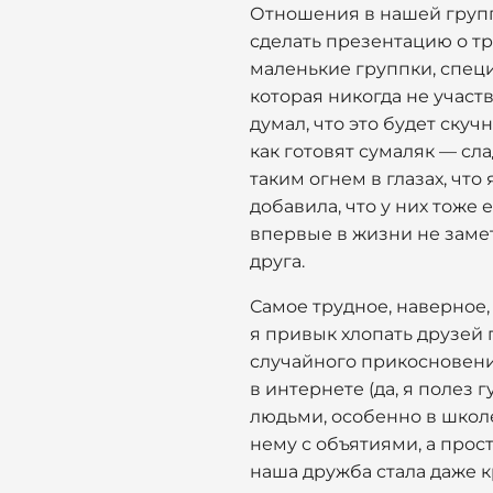
Отношения в нашей групп
сделать презентацию о тр
маленькие группки, специ
которая никогда не участ
думал, что это будет скуч
как готовят сумаляк — сл
таким огнем в глазах, что
добавила, что у них тоже
впервые в жизни не замет
друга.
Самое трудное, наверное,
я привык хлопать друзей 
случайного прикосновения
в интернете (да, я полез 
людьми, особенно в школе
нему с объятиями, а прост
наша дружба стала даже к