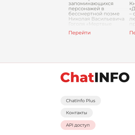
запоминающихся
К
персонажей в
«Д
бессмертной поэме
– 
Николая Васильевича
л
Гоголя «Мертвые
п
души». Он – помещик,
пр
сосед Чичикова, и,
ра
пожалуй, самый
з
эксцентричн
п
лю
от
ChatInfo Plus
Контакты
API доступ