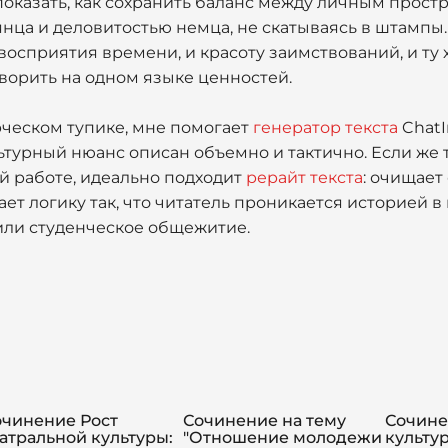
показать, как сохранить баланс между личным прост
нца и деловитостью немца, не скатываясь в штампы.
восприятия времени, и красоту заимствований, и ту 
оворить на одном языке ценностей.
рческом тупике, мне помогает
генератор текста
ChatI
льтурный нюанс описан объемно и тактично. Если же
й работе, идеально подходит
рерайт текста
: очищает
т логику так, что читатель проникается историей в 
или студенческое общежитие.
очинение Рост
Сочинение на тему
Сочине
атральной культуры:
"Отношение молодежи
культу