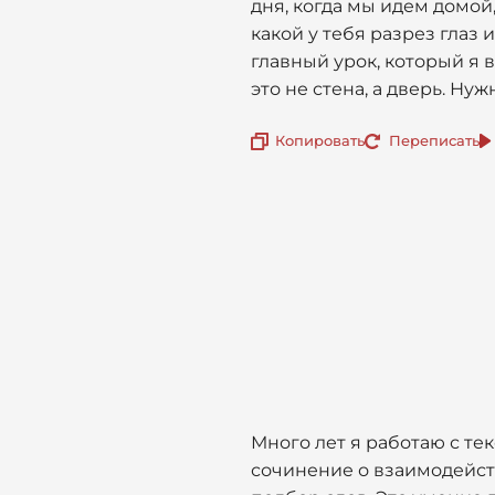
дня, когда мы идем домой
какой у тебя разрез глаз 
главный урок, который я 
это не стена, а дверь. Нуж
Копировать
Переписать
Много лет я работаю с те
сочинение о взаимодейств