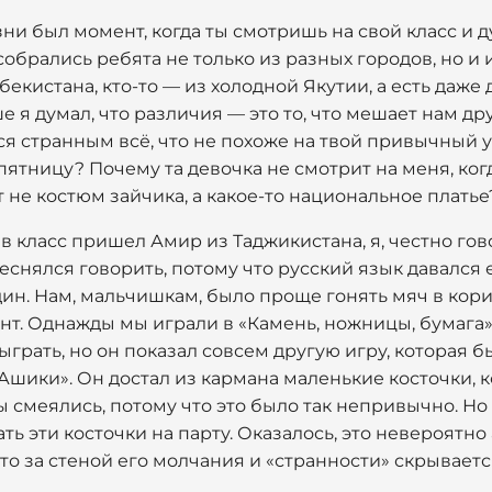
зни был момент, когда ты смотришь на свой класс и 
обрались ребята не только из разных городов, но и и
екистана, кто-то — из холодной Якутии, а есть даже 
 я думал, что различия — это то, что мешает нам дру
ся странным всё, что не похоже на твой привычный у
 пятницу? Почему та девочка не смотрит на меня, ко
т не костюм зайчика, а какое-то национальное платье
м в класс пришел Амир из Таджикистана, я, честно гов
еснялся говорить, потому что русский язык давался е
ин. Нам, мальчишкам, было проще гонять мяч в кори
нт. Однажды мы играли в «Камень, ножницы, бумага
грать, но он показал совсем другую игру, которая б
Ашики». Он достал из кармана маленькие косточки, 
мы смеялись, потому что это было так непривычно. Н
ть эти косточки на парту. Оказалось, это невероятно 
 что за стеной его молчания и «странности» скрывает