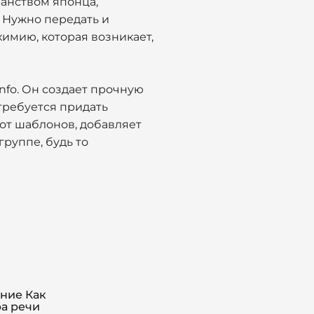
ранством японца,
 Нужно передать и
химию, которая возникает,
nfo. Он создает прочную
 требуется придать
 от шаблонов, добавляет
группе, будь то
ние Как
ра речи