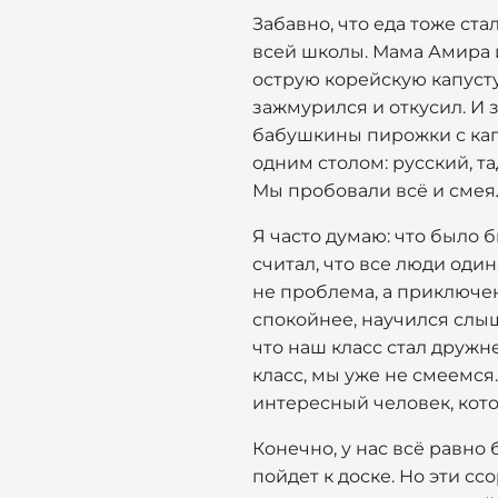
Забавно, что еда тоже ст
всей школы. Мама Амира 
острую корейскую капусту.
зажмурился и откусил. И з
бабушкины пирожки с капу
одним столом: русский, та
Мы пробовали всё и смеяли
Я часто думаю: что было б
считал, что все люди оди
не проблема, а приключени
спокойнее, научился слыш
что наш класс стал дружне
класс, мы уже не смеемся
интересный человек, кото
Конечно, у нас всё равно
пойдет к доске. Но эти сс