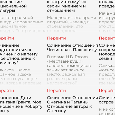
роявление
к патриотизму" со
отража
ациональной
своим мнением и
поведе
ультуры
отношением
Речь – 
ст театральной
Молодость – это время
инстру
льтуры: проявление
открытий, надежд и
переда
ациональной
стремлений. Это
это от
льтуры Театр издавна
период, когда
внутре
анимал важное место
формируется
человек
культурной жизни
мировоззрение,
чувств,
ловечества, являясь
определяются
конечно
очинение
Сочинение Отношения
Сочине
 только источником
жизненные ценности и
Как зе
дготовиться к
Чичикова к Плюшкину
совре
звлечения, но и знач
выстраиваются планы
внешн
чинению на тему:
молоде
на будущее. И, конечно,
В поэме Н.В. Гоголя
Мое отношение к
семьи
это
«Мертвые души»
ичикову"
галерея помещиков
Семья…
ичиков… Какое
занимает важное
уютное 
ранное и даже
место, раскрывая
предст
емного пугающее
разные грани
где теб
я. Когда я впервые
человеческой
где мо
рочитал «Мертвые
деградации. Среди этих
радость
ши», он показался
персонажей особенно
тебя вс
не просто смешным,
выделяется Плюшкин,
поддерж
очинение Дети
Сочинение Отношения
Сочине
аким неуклюжим и
своей
как ма
питана Гранта. Мое
Онегина и Татьяны.
остров
адным. Но чем
тношение к Роберту
Отношение автора к
льше я думаю о нем
Я никог
анту
Онегину
сказки 