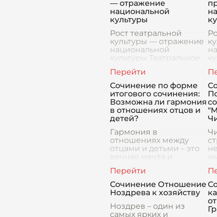
— отражение
п
национальной
н
культуры
к
Рост театральной
Ро
культуры — отражение
ку
национальной
н
культуры Театральное
ку
искусство, как одно из
з
древнейших и самых
в 
выразительных видов
че
Сочинение по форме
С
искусства, всегда
не
итогового сочинения:
По
играло значительную
ра
Возможна ли гармония
со
роль в
в отношениях отцов и
"
детей?
Ч
Гармония в
Ч
отношениях между
ст
отцами и детьми – это
н
вечная мечта и
им
одновременно
п
сложная задача. Разные
ду
поколения,
м
Сочинение Отношение
С
воспитанные в разных
т
Ноздрева к хозяйству
ка
эпохах, с разными
ж
о
ценностями и
Ноздрев – один из
бо
Гр
взглядами, часто
самых ярких и