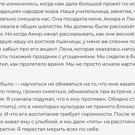
е изменились, когда нам дали большой проект по и
адициях народов мира. Наша учительница, заметив, 
ально смешала нас. Она посадила меня, Амира и Лен
вовала в общих шалостях. Мы должны были рассказат
но. Но когда Амир начал рассказывать, как они весно
адкую кашу из ростков пшеницы, у меня аж слюнки по
 я забыл про его акцент. Лена, которая оказалась нап
 есть похожий праздник с угощениями. Мы сидели в би
ил, как пролетело время. Мы не просто искали карт
 было — научиться не обижаться на то, что мне каза
по плечу, громко смеяться, обниматься при встрече.
. Я сначала подумал, что я ему противен. Обидно ст
гуглить), что в некоторых культурах не принято близ
. И что его воспитание требует скромности. После эт
о кивал ему с улыбкой, и мы дали «пять» на расстояни
репче. Я перестал мерить всех по себе.