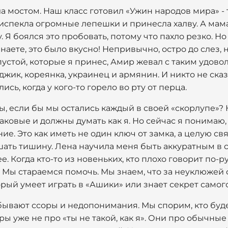
ала мостом. Наш класс готовил «Ужин народов мира» 
испекла огромные лепешки и принесла халву. А мам
 Я боялся это пробовать, потому что пахло резко. Но 
наете, это было вкусно! Непривычно, остро до слез, 
стой, которые я принес, Амир жевал с таким удово
джик, кореянка, украинец и армянин. И никто не сказа
сь, когда у кого-то горело во рту от перца.
ы, если бы мы остались каждый в своей «скорлупе»? 
наковые и должны думать как я. Но сейчас я понимаю,
е. Это как иметь не один ключ от замка, а целую свя
ать тишину. Лена научила меня быть аккуратным в сл
е. Когда кто-то из новеньких, кто плохо говорит по-ру
. Мы стараемся помочь. Мы знаем, что за неуклюжей
рый умеет играть в «Ашики» или знает секрет самого
 бывают ссоры и недопонимания. Мы спорим, кто буд
оры уже не про «ты не такой, как я». Они про обычны