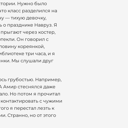
стории. Нужно было
что класс разделился на
у — тихую девочку,
ь о празднике Навруз. Я
й прыгают через костер,
текли. Он говорил с
оловину кореянкой,
блиотеке три часа, и я
инки. Мы слушали друг
лось грубостью. Например,
 А Амир стеснялся даже
ало. Но потом я прочитал
ко контактировать с чужими
ого я перестал лезть к
и. Странно, но от этого