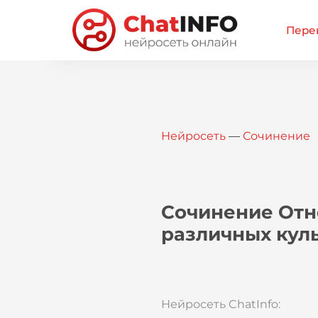
Перей
Нейросеть
—
Сочинение
Сочинение Отн
различных кул
Нейросеть ChatInfo: