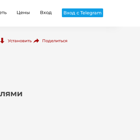
еть
Цены
Вход
Вход с Telegram
Поделиться
Установить
елями