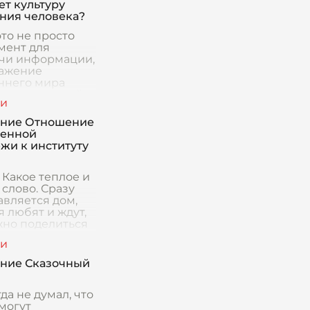
ет культуру
ния человека?
это не просто
мент для
чи информации,
ражение
ннего мира
а, его мыслей,
 убеждений и,
 же, культуры.
ние Отношение
ркало отражает
менной
и
жи к институту
 Какое теплое и
слово. Сразу
авляется дом,
я любят и ждут,
жно поделиться
ю и горем, где
егда поймут и
ат. Семья – это
ние Сказочный
ле
да не думал, что
могут