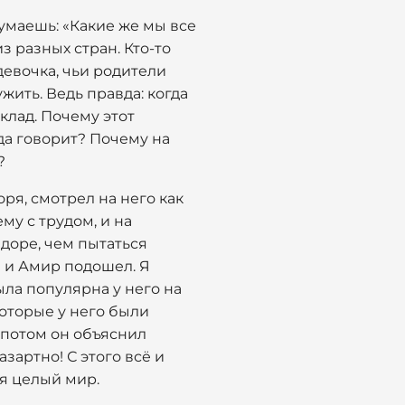
думаешь: «Какие же мы все
з разных стран. Кто-то
девочка, чьи родители
жить. Ведь правда: когда
клад. Почему этот
гда говорит? Почему на
?
оря, смотрел на него как
му с трудом, и на
доре, чем пытаться
» и Амир подошел. Я
ыла популярна у него на
которые у него были
о потом он объяснил
азартно! С этого всё и
ся целый мир.