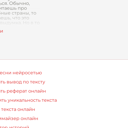
ься. Обычно,
читаешь про
ные страны, то
ешь, что это
выдумка. Но в то
понял, что
 рядом, просто
песни нейросетью
ть вывод по тексту
ть реферат онлайн
ть уникальность текста
 текста онлайн
имайзер онлайн
тор историй