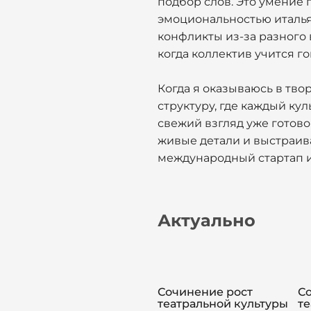
подбор слов. Это умение 
эмоциональностью италья
конфликты из-за разного 
когда коллектив учится г
Когда я оказываюсь в тво
структуру, где каждый ку
свежий взгляд уже готово
живые детали и выстраивае
международный стартап 
Актуально
Сочинение рост
С
театральной культуры
те