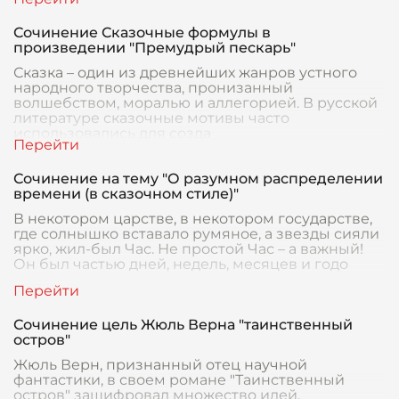
Сочинение Сказочные формулы в
произведении "Премудрый пескарь"
Сказка – один из древнейших жанров устного
народного творчества, пронизанный
волшебством, моралью и аллегорией. В русской
литературе сказочные мотивы часто
использовались для созда
Сочинение на тему "О разумном распределении
времени (в сказочном стиле)"
В некотором царстве, в некотором государстве,
где солнышко вставало румяное, а звезды сияли
ярко, жил-был Час. Не простой Час – а важный!
Он был частью дней, недель, месяцев и годо
Сочинение цель Жюль Верна "таинственный
остров"
Жюль Верн, признанный отец научной
фантастики, в своем романе "Таинственный
остров" зашифровал множество идей,