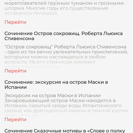
мореплавателей грузным туманом и грозными
шторма. Многие годы его существование
оставалось легендой,
Сочинение Остров сокровищ. Роберта Льюиса
Стивенсона
"Остров сокровищ" Роберта Льюиса Стивенсона
- одно из тех вечно увлекательных приключений,
которыми можно наслаждаться в любом
возрасте. На его страницах оживают
потрясающие пейзаж
Сочинение: экскурсия на остров Маски в
Испании
Экскурсия на остров Маски в Испании
Зачаровывающий остров Маски находится в
Испании, скрытый среди воды Атлантического
океана, как драгоценный камень в темной куртке
моря. Этот не
Сочинение Сказочные мотивы в «Слове о полку