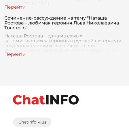
армии. Это воплощ
Сочинение-рассуждение на тему "Наташа
Ростова – любимая героиня Льва Николаевича
Толстого"
Наташа Ростова – одна из самых
запоминающихся героинь в русской литературе,
созданная великим классиком Львом
Николаевичем Толстым. Ее образ воплощает в
себе идеалы истинной русско
ChatInfo Plus