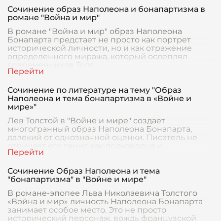
Сочинение образ Наполеона и бонапартизма в
романе "Война и мир"
В романе "Война и мир" образ Наполеона
Бонапарта предстает не просто как портрет
исторической личности, но и как отражение
определенного миража, который ослеплял
современников Толс
Сочинение по литературе на тему "Образ
Наполеона и тема бонапартизма в «Войне и
мире»"
Лев Толстой в "Войне и мире" создает
многогранный образ Наполеона Бонапарта,
далекий от однозначной оценки. Писатель не
отрицает его гения как полководца и
государственного деятеля
Сочинение Образ Наполеона и тема
"бонапартизма" в "Войне и мире"
В романе-эпопее Льва Николаевича Толстого
«Война и мир» личность Наполеона Бонапарта
занимает особое место. Это не просто
исторический персонаж, вождь французской