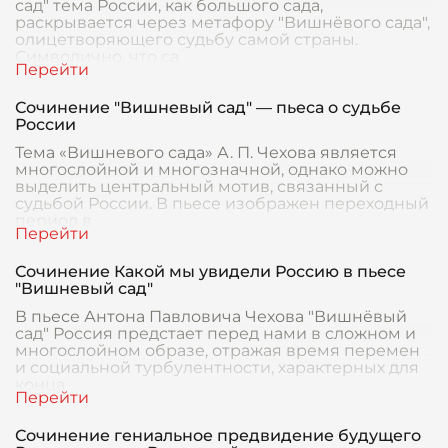
сад" тема России, как большого сада,
раскрывается через метафору "Вишнёвого сада",
олицетворяющего судьбу самой страны.
Символично, что са
Сочинение "Вишневый сад" — пьеса о судьбе
России
Тема «Вишневого сада» А. П. Чехова является
многослойной и многозначной, однако можно
выделить центральный мотив, связанный с
судьбой России. В пьесе изображен переходный
период в
Сочинение Какой мы увидели Россию в пьесе
"Вишневый сад"
В пьесе Антона Павловича Чехова "Вишнёвый
сад" Россия предстает перед нами в сложном и
многослойном образе, отражая время перемен
и социальной турбулентности, характерных для
конца
Сочинение гениальное предвидение будущего