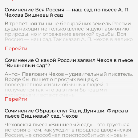
Сочинение Вся Россия — наш сад по пьесе А. П.
Чехова Вишневый сад
В трепетной тишине бескрайних земель России
душа находит не только шелестящую гармонию
природы, но и отражение великой судьбы. Вся
Россия — наш сад. Так сказал А. П. Чехов в велико
Сочинение О какой России заявил Чехов в пьесе
"Вишневый сад"?
Антон Павлович Чехов – удивительный писатель.
Вроде бы, пишет о простых вещах, о
повседневной жизни обычных людей, а
получается так, что за этими бытовыми
зарисовками встают очень
Сочинение Образы слуг Яши, Дуняши, Фирса в
пьесе Вишневый сад, Чехов
Чеховская пьеса «Вишневый сад» – это грустная
история о том, как уходит в прошлое дворянская
Россия, не способная приспособиться к новым