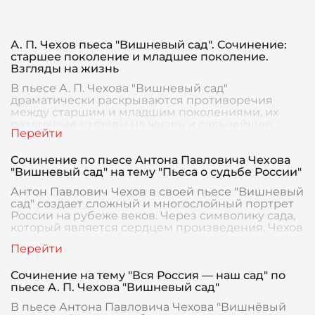
А. П. Чехов пьеса "Вишневый сад". Сочинение:
старшее поколение и младшее поколение.
Взгляды на жизнь
В пьесе А. П. Чехова "Вишневый сад"
драматически раскрываются противоречия
между старшим и младшим поколениями, их
различные взгляды на жизнь и дальнейшее
развитие усадьбы и судьбы
Сочинение по пьесе Антона Павловича Чехова
"Вишневый сад" на тему "Пьеса о судьбе России"
Антон Павлович Чехов в своей пьесе "Вишневый
сад" создает сложный и многослойный портрет
России на рубеже веков. Через символику сада,
который является сердцем произведения, Чехов
Сочинение на тему "Вся Россия — наш сад" по
пьесе А. П. Чехова "Вишневый сад"
В пьесе Антона Павловича Чехова "Вишнёвый