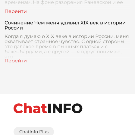
временам. На фоне разорения Раневской и ее
Сочинение Чем меня удивил XIX век в истории
России
Когда я думаю о XIX веке в истории России, меня
охватывает странное чувство. С одной стороны,
это далёкое время в пышных платьях и с
бакенбардами, а с другой — я вдруг понимаю,
что
ChatInfo Plus