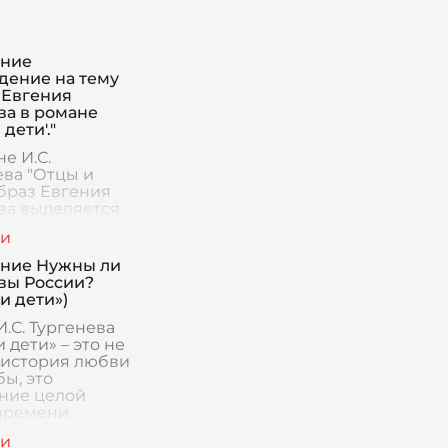
ение
дение на тему
 Евгения
ва в романе
 дети'."
е И.С.
ева "Отцы и
образ Евгения
ва выделяется
н из самых
и неоднозначных
ажей в русской
ние Нужны ли
уре XIX века.
вы России?
в представляет
и дети»)
.С. Тургенева
 дети» – это не
 история любви
ы, это
ние целой
 времени
н и
овения разных