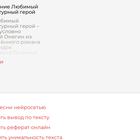
ний. В центре
ение Любимый
конфликта стои
турный герой
юбимый
турный герой –
зусловно
й Онегин из
ённого романа
ндра
вича Пушкина.
 привлекал
воей
стью и
енними
ореч
песни нейросетью
ть вывод по тексту
ть реферат онлайн
ть уникальность текста