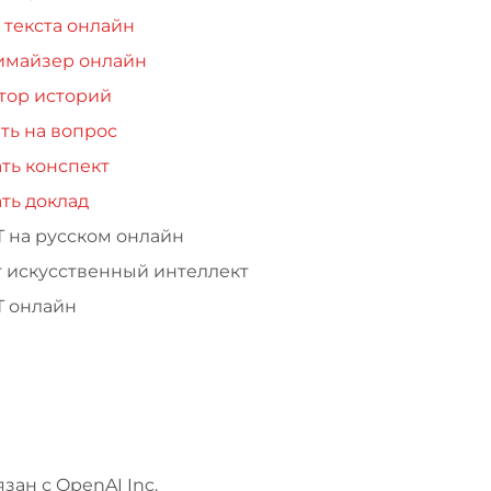
 текста онлайн
имайзер онлайн
тор историй
ть на вопрос
ть конспект
ть доклад
Т на русском онлайн
т искусственный интеллект
Т онлайн
зан с OpenAI Inc.