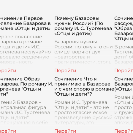
очинение Первое
Почему Базаровы
Сочин
явление Базарова в
нужны России? (По
рассуж
мане «Отцы и дети»
роману И. С. Тургенева
"Образ
«Отцы и дети»)
Базаро
ервое появление
'Отцы и
зарова в романе
Базаровы нужны
тцы и дети» И.С.
России, потому что они
В роман
ргенева неслучайно
олицетворяют дух
Турген
авоевало сердечную
новаторства и
дети" 
ривязанность
прагматичности, столь
Базаро
тателей и критиков.
необходимые в
как оди
первые Базаров
переломные моменты
ярких 
едстаёт перед нами
истории страны. В
персон
очинение Образ
Сочинение Что я
Сочине
эпизоде, к
романе И. С. Тургенева
литерат
зарова. По роману И.
принимаю в Базарове
Базаро
«Отцы и дети» г
Базаро
ргенева "Отцы и
и с чем спорю в романе
(«Отцы 
собой
ти"
"Отцы и дети"?
Роман И
гений Базаров –
Роман И.С. Тургенева
«Отцы и
ентральная фигура
"Отцы и дети" – это не
просто
мана И.С. Тургенева
просто классическое
и дружб
тцы и дети",
произведение русской
отраже
оплощающая в себе
литературы, это
эпохи,
х нигилизма и
глубокое исследование
переме
нтарства,
вечного конфликта
столкн