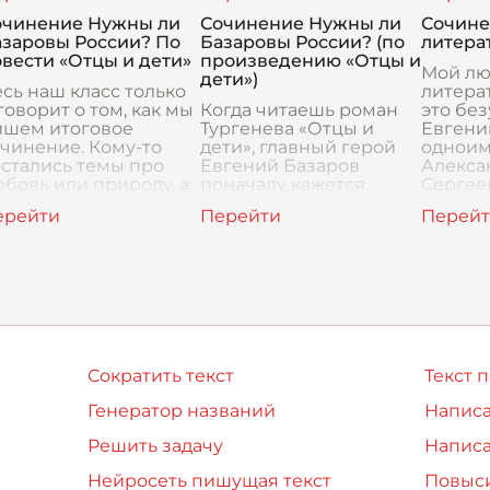
рактерные для эпохи
поколений,
поколе
очинение Нужны ли
Сочинение Нужны ли
Сочин
-х годов XIX века. Он
столкновения
этого 
азаровы России? По
Базаровы России? (по
литера
едстает пер
различных миров
вести «Отцы и дети»
произведению «Отцы и
Мой л
дети»)
сь наш класс только
литера
говорит о том, как мы
Когда читаешь роман
это бе
ишем итоговое
Тургенева «Отцы и
Евгени
чинение. Кому-то
дети», главный герой
одноим
стались темы про
Евгений Базаров
Алекса
бовь или природу, а
поначалу кажется
Сергее
е выпал вот такой
резким и даже
Онегин
прос: «Нужны ли
пугающим. Он
меня с
азаровы России?» Сра
отрицает всё, что
сложно
дорого старшему
внутр
поколению: искусство,
против
приро
Сократить текст
Текст 
Генератор названий
Написа
Решить задачу
Написа
Нейросеть пишущая текст
Повыси