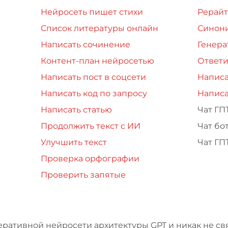
Нейросеть пишет стихи
Рерайт
Список литературы онлайн
Синон
Написать сочинение
Генера
Контент-план нейросетью
Ответи
Написать пост в соцсети
Написа
Написать код по запросу
Написа
Написать статью
Чат ГП
Продолжить текст с ИИ
Чат бо
Улучшить текст
Чат ГП
Проверка орфографии
Проверить запятые
еративной нейросети архитектуры GPT и никак не свя