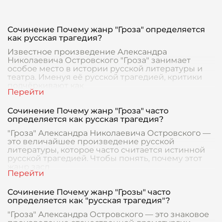
Сочинение Почему жанр "Гроза" определяется
как русская трагедия?
Известное произведение Александра
Николаевича Островского "Гроза" занимает
особое место в истории русской литературы и
театра. Именуя её русской трагедией, критики
подчёркивают как
Сочинение Почему жанр "Гроза" часто
определяется как русская трагедия?
"Гроза" Александра Николаевича Островского —
это величайшее произведение русской
литературы, которое часто считается истинной
русской трагедией. Чтобы понять, почему этот
жанр засл
Сочинение Почему жанр "Грозы" часто
определяется как "русская трагедия"?
"Гроза" Александрa Островскoго — это знаковое