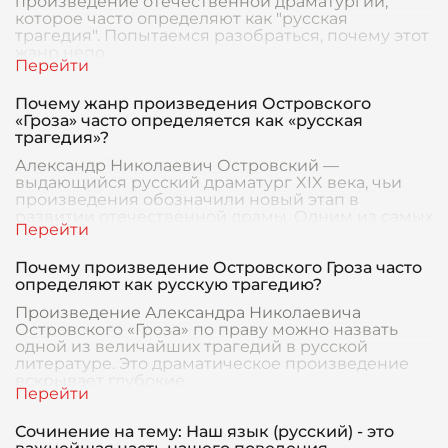
произведение отечественной драматургии,
которое часто определяют как "русская
трагедия". Попытаемся разобраться, почему этот
жанр непо
Почему жанр произведения Островского
«Гроза» часто определяется как «русская
трагедия»?
Александр Николаевич Островский —
выдающийся русский драматург XIX века, чьи
произведения обозначили новый этап в
развитии отечественной драмы. Одним из самых
известных его произве
Почему произведение Островского Гроза часто
определяют как русскую трагедию?
Произведение Александра Николаевича
Островского «Гроза» по праву можно назвать
одной из величайших трагедий в русской
литературе. Это драматическое произведение
вскрывает глубокие
Сочинение на тему: Наш язык (русский) - это