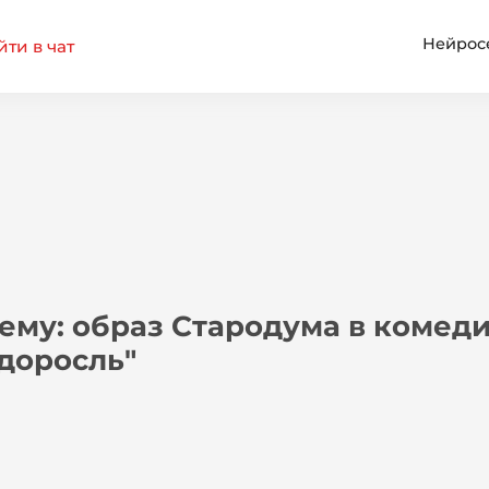
Нейрос
ти в чат
ему: образ Стародума в комедии
доросль"