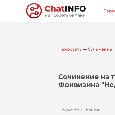
Перей
Нейросеть
—
Сочинение
Сочинение на т
Фонвизина "Не
Нейросеть ChatInfo: