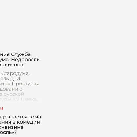
ние Служба
ума. Недоросль
Фонвизина
 Стародума.
ль Д. И.
ина Приступая
едованию
а русской
уры XVIII века,
ожно пройти
роизведения,
е стало
скрывается тема
ом борьбы за п
ания в комедии
Фонвизина
осль»?