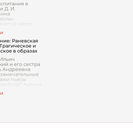
оспитания в
 Д. И.
зина
осль»
вается через
 и поведение
х персонажей. В
 произведения
ние: Раневская
образ Митрофана
 Трагическое и
кова, недоросля,
ское в образах
Ильич
ий и его сестра
 Андреевна
– замечательные
ажи пьесы
вый сад" Антона
ича Чехова,
е воплощают
ременно
еское и комич