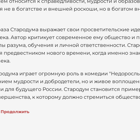
ем относится к справедливости, мудрости и образо
 не в богатстве и внешней роскоши, но в богатом 
за Стародума выражает свои просветительские иде
века. Автор критикует современное ему общество и 
ы разума, обучения и личной ответственности. Стар
я предвестником нового времени, когда именно зна
ека.
родума играет огромную роль в комедии "Недоросль".
ем мудрости и добродетели, но и живое воплощени
 для будущего России. Стародум становится приме
ершенства, к которому должно стремиться общество
Продолжить