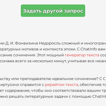
Задать другой запрос
ии Д. И. Фонвизина Недоросль сложный и многогра
ратурных мотивов и контекста эпохи. С ChatInfo вам
исание сочинения. Этот мощный
генератор текста
соз
сонажа всего за несколько минут, учитывая все нюа
ьству или преподавателю идеальное сочинение? С Ch
виртуозно справится с
рерайтом текста
, обеспечив т
ует содержание, чтобы оно соответствовало вашим т
но решать литературные задачи с помощью ChatInfo