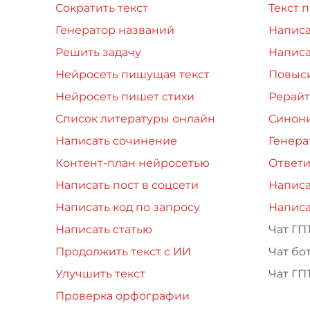
Сократить текст
Текст 
Генератор названий
Написа
Решить задачу
Написа
Нейросеть пишущая текст
Повыси
Нейросеть пишет стихи
Рерайт
Список литературы онлайн
Синон
Написать сочинение
Генера
Контент-план нейросетью
Ответи
Написать пост в соцсети
Написа
Написать код по запросу
Написа
Написать статью
Чат ГП
Продолжить текст с ИИ
Чат бо
Улучшить текст
Чат ГП
Проверка орфографии