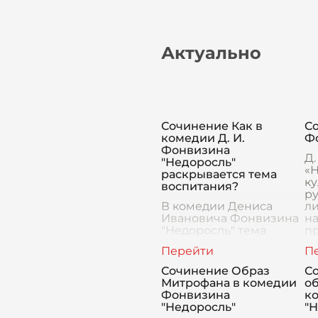
Актуально
Сочинение Как в
Со
комедии Д. И.
Ф
Фонвизина
Д
"Недоросль"
«Н
раскрывается тема
к
воспитания?
ру
В комедии Дениса
л
Ивановича Фонвизина
на
"Недоросль" тема
п
воспитания занимает
п
центральное место и
чи
раскрывается через
да
Сочинение Образ
Со
образы главных героев,
Пь
Митрофана в комедии
об
их взаимоотношения и
Фонвизина
к
поведение. Фонвизин с
"Недоросль"
"
г