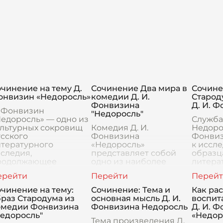
чинение на тему Д.
Сочинение Два мира в
Сочине
онвизин «Недоросль»
комедии Д. И.
Старод
Фонвизина
Д. И. 
. Фонвизин
"Недоросль"
едоросль» — одно из
Служба
ультурных сокровищ
Комедия Д. И.
Недорос
сского
Фонвизина
Фонвиз
итературного
«Недоросль»
к иссл
следия,
представляет собой
образц
родолжающее
одно из наиболее
литерат
оражать воображение
значимых
невозм
тателей и критиков
произведений русской
мимо п
же спустя века.
литературы XVIII века.
которо
чинение на тему:
Сочинение: Тема и
Как ра
еса, впервые поста
На страницах этого
символ
раз Стародума из
основная мысль Д. И.
воспит
произведения
омедии Фонвизина
Фонвизина Недоросль
Д. И. 
развертывается яркий
Недоросль"
«Недор
ко
Тема произведения Д.