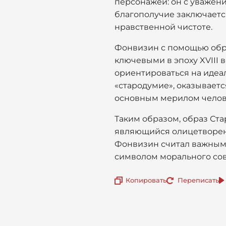
персонажей: он с уважени
благополучие заключается
нравственной чистоте.
Фонвизин с помощью обра
ключевыми в эпоху XVIII 
ориентироваться на идеал
«стародумие», оказываетс
основным мерилом челов
Таким образом, образ Ста
являющийся олицетворени
Фонвизин считал важными
символом морального сов
Копировать
Переписать