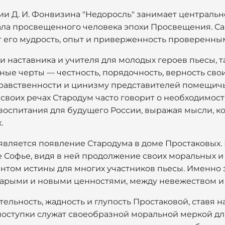
и Д. И. Фонвизина "Недоросль" занимает центральн
ла просвещенного человека эпохи Просвещения. С
 его мудрость, опыт и приверженность проверенны
и наставника и учителя для молодых героев пьесы, т
ные черты — честность, порядочность, верность св
авственности и цинизму представителей помещичьег
 своих речах Стародум часто говорит о необходимос
воспитания для будущего России, выражая мысли, ко
.
является появление Стародума в доме Простаковых.
е Софье, видя в ней продолжение своих моральных и
ентом истины для многих участников пьесы. Именно 
арыми и новыми ценностями, между невежеством и
ельность, жадность и глупость Простаковой, ставя н
 поступки служат своеобразной моральной меркой дл