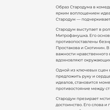
Образ Стародума в комеди
ярким воплощением идеа
Стародум — подчеркивает
Стародум выступает в рол
Митрофанушка. Его основ
противопоставлены безнр
Простакова и Скотинин. В
важности нравственного 
вдохновляют окружающих
Одной из ключевых сцен 
предложить руку и сердц
идеалов, становится мом
противостояние между ст
Стародум презирает мстит
достоинство. Его слова и