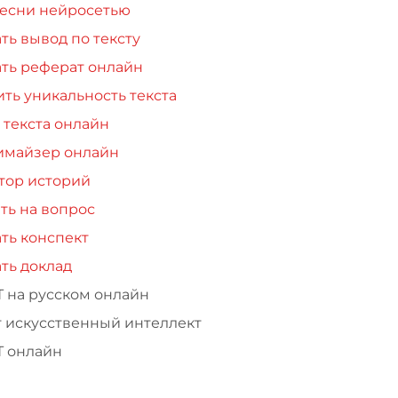
песни нейросетью
ть вывод по тексту
ть реферат онлайн
ть уникальность текста
 текста онлайн
имайзер онлайн
тор историй
ть на вопрос
ть конспект
ть доклад
Т на русском онлайн
т искусственный интеллект
Т онлайн