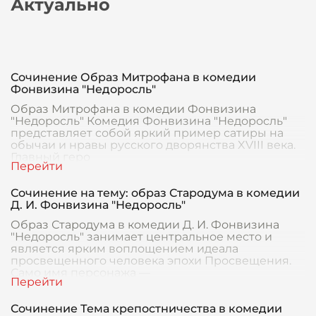
Актуально
Сочинение Образ Митрофана в комедии
Фонвизина "Недоросль"
Образ Митрофана в комедии Фонвизина
"Недоросль" Комедия Фонвизина "Недоросль"
представляет собой яркий пример сатиры на
обычаи и нравы русского дворянства XVIII века.
Главный геро
Сочинение на тему: образ Стародума в комедии
Д. И. Фонвизина "Недоросль"
Образ Стародума в комедии Д. И. Фонвизина
"Недоросль" занимает центральное место и
является ярким воплощением идеала
просвещенного человека эпохи Просвещения.
Само имя персонажа —
Сочинение Тема крепостничества в комедии