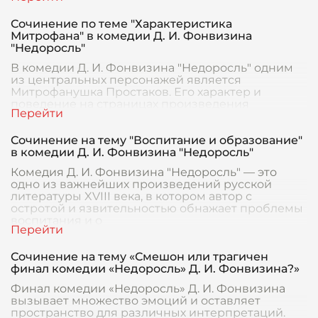
Сочинение по теме "Характеристика
Митрофана" в комедии Д. И. Фонвизина
"Недоросль"
В комедии Д. И. Фонвизина "Недоросль" одним
из центральных персонажей является
Митрофанушка Простаков. Его характер и
поведение на страницах произведения
символизируют определённую
Сочинение на тему "Воспитание и образование"
в комедии Д. И. Фонвизина "Недоросль"
Комедия Д. И. Фонвизина "Недоросль" — это
одно из важнейших произведений русской
литературы XVIII века, в котором автор с
остротой и язвительностью обнажает проблемы
воспитания и о
Сочинение на тему «Смешон или трагичен
финал комедии «Недоросль» Д. И. Фонвизина?»
Финал комедии «Недоросль» Д. И. Фонвизина
вызывает множество эмоций и оставляет
пространство для различных интерпретаций.