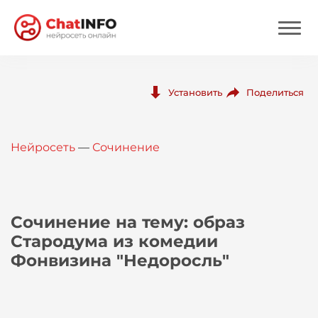
Нейросеть
Поделиться
Установить
Цены
Нейросеть
—
Сочинение
Вход
Вход с Telegram
Сочинение на тему: образ
Стародума из комедии
Фонвизина "Недоросль"