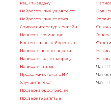
Решить задачу
Написа
Нейросеть пишущая текст
Повыси
Нейросеть пишет стихи
Рерайт
Список литературы онлайн
Синон
Написать сочинение
Генера
Контент-план нейросетью
Ответи
Написать пост в соцсети
Написа
Написать код по запросу
Написа
Написать статью
Чат ГП
Продолжить текст с ИИ
Чат бо
Улучшить текст
Чат ГП
Проверка орфографии
Проверить запятые