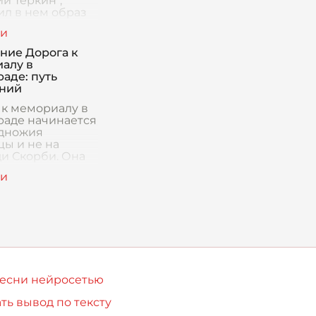
й Теркин",
ил в нем образ
ного народного
чьи достоинства
иги стали
ние Дорога к
ем стойкости,
алу в
ва и
аде: путь
ний
 к мемориалу в
раде начинается
одножия
цы и не на
и Скорби. Она
ется задолго до
ак увидишь
 камень или
твуешь под
 гран
песни нейросетью
ть вывод по тексту