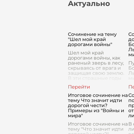
Актуально
Сочинение на тему
С
"Шел мой край
до
дорогами войны"
Б
Ль
Шел мой край
м
дорогами войны, как
раненый зверь в лесу,
Пу
скрываясь от врага и
Бо
защищая свою землю.
Ль
В эти страшные годы
ми
каждый день
со
чувствовался как
ц
вечность, и каждый шаг
п
Итоговое сочинение на
Со
мог оказатьс
ко
тему Что значит идти
по
су
дорогой чести?
п
в
Примеры из "Войны и
о
мира"
л
Итоговое сочинение на
В
тему "Что значит идти
л