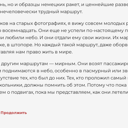
нь, но и образцы немецких ракет, и ценнейшие разв
 нечеловечески трудный маршрут.
ков на старых фотографиях, я вижу совсем молодых 
о восемнадцать. Они еще не успели по-настоящему 
ни любили небо. И они отдали ему свои жизни. Их м
аке, в штопоре. Но каждый такой маршрут, даже обор
тавляя нам право жить в мире.
о другим маршрутам — мирным. Они возят пассажиров
ни поднимаются в небо, особенно в пасмурный или з
тствие тех, кто был до них. Тех, кто проложил самы
кольники, должны помнить об этом. Потому что пока
ем о подвигах, пока мы представляем, как они летели
Продолжить