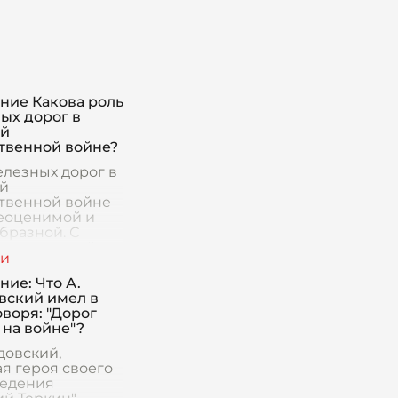
ние Какова роль
ых дорог в
ой
твенной войне?
елезных дорог в
й
твенной войне
еоценимой и
бразной. С
а начала войны
ые дороги стали
ой артерией,
ние: Что А.
ечивающей
вский имел в
ижение войск
оворя: "Дорог
 на войне"?
довский,
ая героя своего
едения