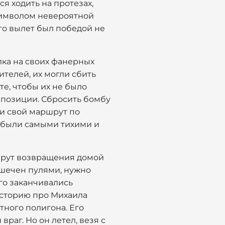
ся ходить на протезах,
 символом невероятной
го вылет был победой не
лка на своих фанерных
ителей, их могли сбить
е, чтобы их не было
е позиции. Сбросить бомбу
ли свой маршрут по
е были самыми тихими и
ршрут возвращения домой
ешечен пулями, нужно
ого заканчивались
историю про Михаила
тного полигона. Его
раг. Но он летел, везя с