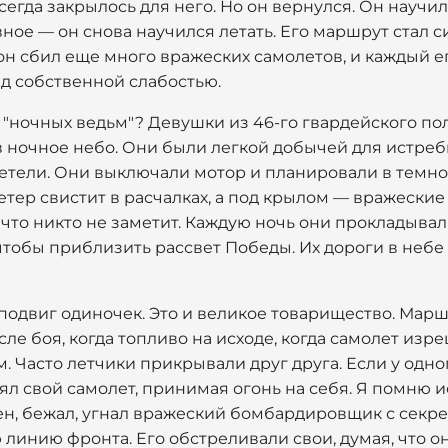
сегда закрылось для него. Но он вернулся. Он научил
авное — он снова научился летать. Его маршрут стал
он сбил еще много вражеских самолетов, и каждый е
ад собственной слабостью.
"ночных ведьм"? Девушки из 46-го гвардейского по
в ночное небо. Они были легкой добычей для истреб
етели. Они выключали мотор и планировали в темнот
етер свистит в расчалках, а под крылом — вражески
ь, что никто не заметит. Каждую ночь они прокладыва
 чтобы приблизить рассвет Победы. Их дороги в неб
о подвиг одиночек. Это и великое товарищество. Ма
е боя, когда топливо на исходе, когда самолет изр
. Часто летчики прикрывали друг друга. Если у одн
ял свой самолет, принимая огонь на себя. Я помню 
ен, бежал, угнал вражеский бомбардировщик с секре
инию фронта. Его обстреливали свои, думая, что он в