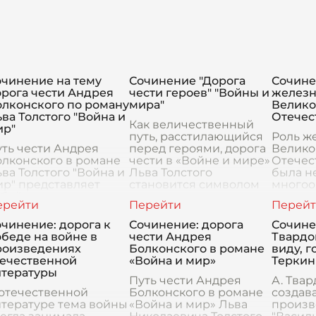
очинение на тему
Сочинение "Дорога
Сочине
рога чести Андрея
чести героев" "Войны и
железн
олконского по роману
мира"
Велик
ва Толстого "Война и
Отечес
Как величественный
ир"
путь, расстилающийся
Роль ж
ть чести Андрея
перед героями, дорога
Велико
лконского в романе
чести в «Войне и мире»
Отечес
ва Толстого "Война и
Льва Толстого
была н
р" представляет
становится символом
многоо
бой один из
не только исторических
момент
ентральных мотивов
событий, но и
железн
роизведения,
внутреннего развития
основн
чинение: дорога к
Сочинение: дорога
Сочине
торый охватывает
чел
обесп
беде на войне в
чести Андрея
Твардо
дьбу героя и его
передв
роизведениях
Болконского в романе
виду, г
нутренние тра
течественной
«Война и мир»
Теркин
итературы
Путь чести Андрея
А. Твар
 отечественной
Болконского в романе
создав
итературе тема войны
«Война и мир» Льва
произв