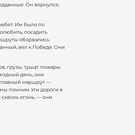
едданные. Он вернулся,
ребят. Им было по
полюбить, посадить
аршруты оборвались
ванный, вел к Победе. Они
, грузы, тушат пожары.
вездный день, они
й главный маршрут —
 мы помним эти дороги в
 сквозь огонь, — они