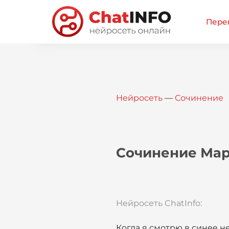
Перей
Нейросеть
—
Сочинение
Сочинение Мар
Нейросеть ChatInfo:
Когда я смотрю в синее не