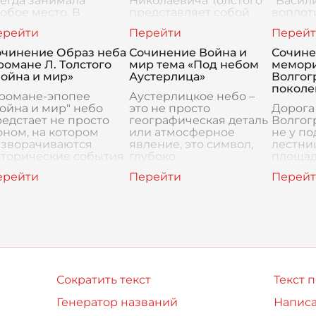
егда занимала
Николаевича Толстого
"Васили
обое место. В
представляет собой
воплот
роизведениях русских
один из наиболее
подлин
советских писателей
сложных и
героя, 
еоднократно
многогранных
и подв
очинение Образ неба
Сочинение Война и
Сочине
однимались вопросы
аспектов этого
знамен
романе Л. Толстого
мир тема «Под небом
мемори
триотизма, мужества,
великого
мужест
ойна и мир»
Аустерлица»
Волгогр
лга пере
произведения. Этот
поколе
 романе-эпопее
Аустерлицкое небо –
ойна и мир" небо
это не просто
Дорога
едстает не просто
географическая деталь
Волгог
ном, на котором
или атмосферное
не у п
азворачиваются
явление, это символ,
лестни
сторические события
глубоко
площад
 личные драмы
укоренившийся в
начина
роев. Оно становится
ткани романа «Война и
того, к
ажным
мир». Оно предстает
первый
имволическим
перед нами как свидет
почувс
лементом,
ногами
Сократить текст
Текст 
Генератор названий
Написа