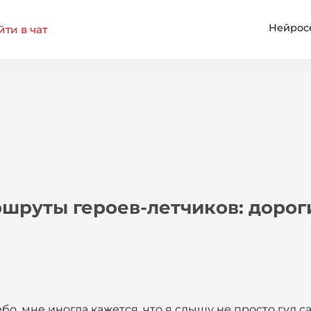
Нейрос
ти в чат
шруты героев-летчиков: дорог
бо, мне иногда кажется, что я слышу не просто гул сам