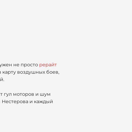
нужен не просто
рерайт
 карту воздушных боев,
й.
т гул моторов и шум
я Нестерова и каждый