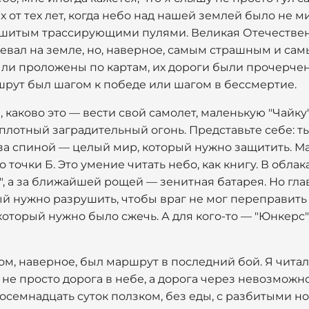
х от тех лет, когда небо над нашей землей было не 
ошитым трассирующими пулями. Великая Отечестве
воевал на земле, но, наверное, самым страшным и с
ыли проложены по картам, их дороги были прочерчен
шрут был шагом к победе или шагом в бессмертие.
, каково это — вести свой самолет, маленькую "Чайк
лотный заградительный огонь. Представьте себе: ты
за спиной — целый мир, который нужно защитить. М
о точки Б. Это умение читать небо, как книгу. В обла
 а за ближайшей рощей — зенитная батарея. Но глав
ый нужно разрушить, чтобы враг не мог переправить 
оторый нужно было сжечь. А для кого-то — "Юнкерс"
, наверное, был маршрут в последний бой. Я читал
 не просто дорога в небе, а дорога через невозможн
 Восемнадцать суток ползком, без еды, с разбитыми н