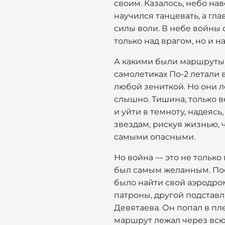
своим. Казалось, небо нав
научился танцевать, а гл
силы воли. В небе войны 
только над врагом, но и н
А какими были маршруты 
самолетиках По-2 летали 
любой зениткой. Но они л
слышно. Тишина, только в
и уйти в темноту, надеяс
звездам, рискуя жизнью,
самыми опасными.
Но война — это не тольк
был самым желанным. Посл
было найти свой аэродром
патроны, другой подставл
Девятаева. Он попал в пл
маршрут лежал через всю л