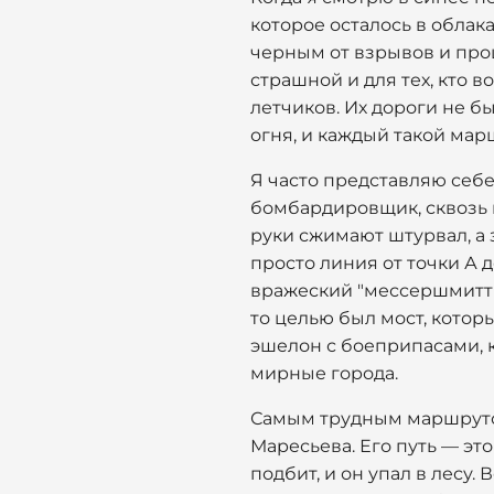
которое осталось в облака
черным от взрывов и пр
страшной и для тех, кто 
летчиков. Их дороги не б
огня, и каждый такой мар
Я часто представляю себе
бомбардировщик, сквозь п
руки сжимают штурвал, а 
просто линия от точки А д
вражеский "мессершмитт",
то целью был мост, котор
эшелон с боеприпасами, к
мирные города.
Самым трудным маршрутом
Маресьева. Его путь — это
подбит, и он упал в лесу.