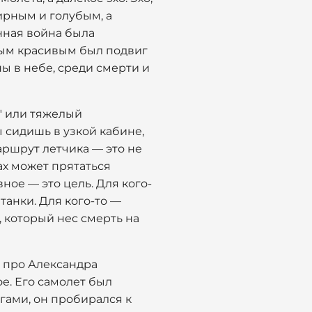
мирным и голубым, а
нная война была
амым красивым был подвиг
ы в небе, среди смерти и
у" или тяжелый
 сидишь в узкой кабине,
аршрут летчика — это не
ках может прятаться
ное — это цель. Для кого-
танки. Для кого-то —
, который нес смерть на
 про Александра
ое. Его самолет был
огами, он пробирался к