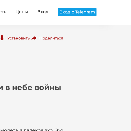
еть
Цены
Вход
Вход с Telegram
Поделиться
Установить
и в небе войны
олета, а далекое эхо. Эхо,