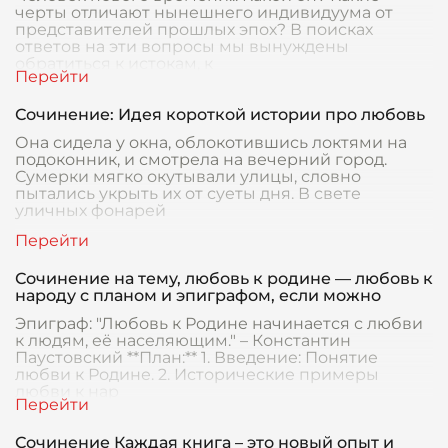
черты отличают нынешнего индивидуума от
представителей прошлых эпох? В поисках
ответов на эти вопросы мы вынуждены
обратиться к истокам, к
Сочинение: Идея короткой истории про любовь
Она сидела у окна, облокотившись локтями на
подоконник, и смотрела на вечерний город.
Сумерки мягко окутывали улицы, словно
пытались укрыть их от суеты дня. В свете
уличных фонарей
Сочинение на тему, любовь к родине — любовь к
народу с планом и эпиграфом, если можно
Эпиграф: "Любовь к Родине начинается с любви
к людям, её населяющим." – Константин
Паустовский **План:** 1. Введение: Понятие
любви к Родине. 2. Исторические примеры
любви к нар
Сочинение Каждая книга – это новый опыт и