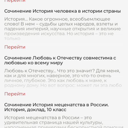
Сочинение История человека в истории страны
История… Какое огромное, всеобъемлющее
слово! В нем – судьбы целых народов, взлеты и
падения империй, научные открытия и великие
произведения искусства. Но история – это не
только
Сочинение Любовь к Отечеству совместима с
любовью ко всему миру
Любовь к Отечеству… Что это значит? Для меня,
как и для многих, наверное, это что-то очень
личное, глубокое. Это как любовь к маме, к
родному дому. Но вот вопрос: может ли эта любо
Сочинение История меценатства в России.
История, доклад, 10 класс
История меценатства в России – это
удивительная страница нашей культуры,
наполненная примерами бескорыстной помощи