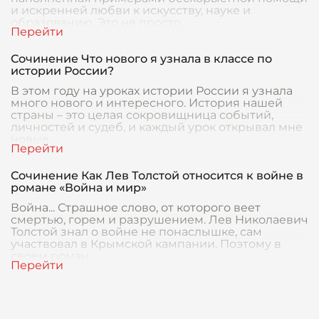
и искренней любви к искусству, науке и
образованию. Это не просто
Сочинение Что нового я узнала в классе по
истории России?
В этом году на уроках истории России я узнала
много нового и интересного. История нашей
страны – это целая сокровищница событий,
личностей и судеб, и каждый урок открывал мне
новые
Сочинение Как Лев Толстой относится к войне в
романе «Война и мир»
Война... Страшное слово, от которого веет
смертью, горем и разрушением. Лев Николаевич
Толстой знал о войне не понаслышке, сам
участвовал в Крымской кампании. Поэтому в
своем роман