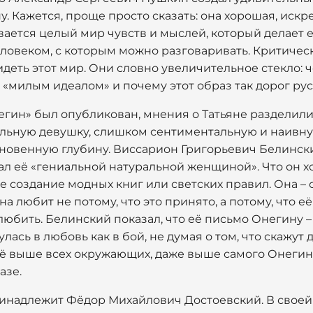
. Кажется, проще просто сказать: она хорошая, искре
вается целый мир чувств и мыслей, который делает 
еловеком, с которым можно разговаривать. Критичес
идеть этот мир. Они словно увеличительное стекло: 
«милым идеалом» и почему этот образ так дорог рус
егин» был опубликован, мнения о Татьяне разделили
ьную девушку, слишком сентиментальную и наивную
новенную глубину. Виссарион Григорьевич Белински
ал её «гениальной натуральной женщиной». Что он х
 не создание модных книг или светских правил. Она – 
а любит не потому, что это принято, а потому, что её
 любить. Белинский показал, что её письмо Онегину 
лась в любовь как в бой, не думая о том, что скажут 
её выше всех окружающих, даже выше самого Онегина
азе.
инадлежит Фёдор Михайлович Достоевский. В своей