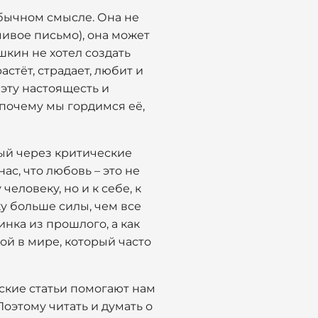
обычном смысле. Она не
чивое письмо), она может
шкин не хотел создать
стёт, страдает, любит и
 эту настоящесть и
и почему мы гордимся её,
тый через критические
ас, что любовь – это не
 человеку, но и к себе, к
ку больше силы, чем все
инка из прошлого, а как
ой в мире, который часто
ческие статьи помогают нам
Поэтому читать и думать о