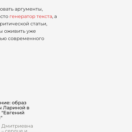
овать аргументы,
осто
генератор текста
, а
ритической статьи,
бы оживить уже
щью современного
ние: образ
ы Лариной в
 "Евгений
"
а Дмитриевна
 – сердце и