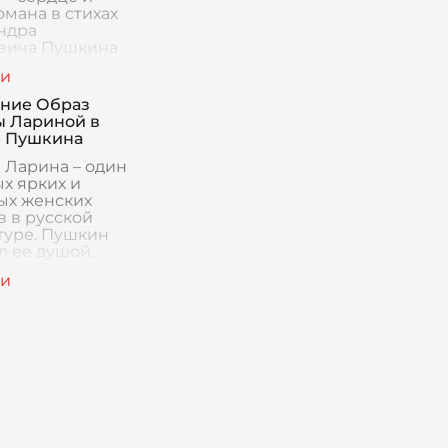
омана в стихах
ндра
вича Пушкина
ий Онегин». Она
осто персонаж, а
ение русского
ние Образ
ального
ы Лариной в
ра, с
 Пушкина
а Ларина – один
х ярких и
х женских
в в русской
туре. Пушкин
л ее душой,
анной на
 сказках,
иях и приметах,
т светско