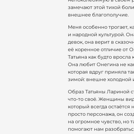
замечают этой тихой боли
внешнее благополучие.
Меня особенно трогает, 
и народной культурой. Он
девок, она верит в сказо
её коренное отличие от О
Татьяна как будто вросла
Она любит Онегина не как 
которая вдруг приняла та
зимой: внешне холодной и
Образ Татьяны Лариной с
что-то своё. Женщины ви
который всегда остаётся 
просто персонажа, он соз
на огромное чувство, но
помогают нам разобратьс