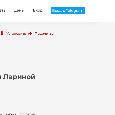
еть
Цены
Вход
Вход с Telegram
Поделиться
Установить
ы Лариной
й образ русской