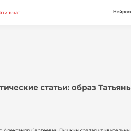
Нейрос
ти в чат
тические статьи: образ Татьян
что Александр Сергеевич Пушкин создал удивительны