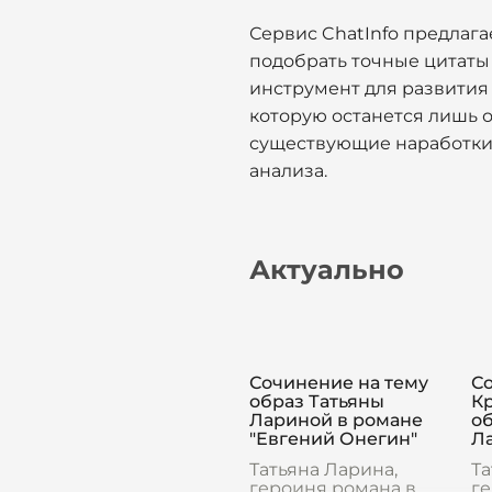
Сервис ChatInfo предлага
подобрать точные цитаты
инструмент для развития
которую останется лишь 
существующие наработки.
анализа.
Актуально
Сочинение на тему
С
образ Татьяны
Кр
Лариной в романе
об
"Евгений Онегин"
Л
Татьяна Ларина,
Та
героиня романа в
ге