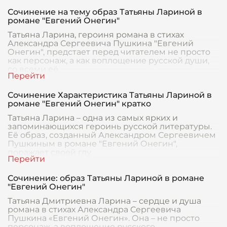
Сочинение на тему образ Татьяны Лариной в
романе "Евгений Онегин"
Татьяна Ларина, героиня романа в стихах
Александра Сергеевича Пушкина "Евгений
Онегин", предстает перед читателем не просто
как персонаж, а как воплощение русской души,
со всеми её
Сочинение Характеристика Татьяны Лариной в
романе "Евгений Онегин" кратко
Татьяна Ларина – одна из самых ярких и
запоминающихся героинь русской литературы.
Её образ, созданный Александром Сергеевичем
Пушкиным в романе "Евгений Онегин",
поражает своей глу
Сочинение: образ Татьяны Лариной в романе
"Евгений Онегин"
Татьяна Дмитриевна Ларина – сердце и душа
романа в стихах Александра Сергеевича
Пушкина «Евгений Онегин». Она – не просто
персонаж, а воплощение русского