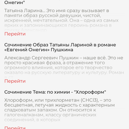
Онегин"
Татьяна Ларина… Это имя сразу вызывает в
памяти образ русской девушки, чистой,
искренней, мечтательной. Она – одна из самых
ярких и запоминающихся героинь романа в
стихах Александр
Сочинение Образ Татьяны Лариной в романе
«Евгений Онегин» Пушкина
Александр Сергеевич Пушкин – наше всё. Это не
просто красивая фраза, а отражение того
огромного влияния, которое его творчество
оказало на русскую литературу и культуру. Роман
в ст
Сочинение Тема: по химии - "Хлороформ"
Хлороформ, или трихлорметан (CHCl3), – это
бесцветная, летучая жидкость с характерным
сладковатым запахом. Он относится к
галогеналканам, классу органических
соединений, в которых