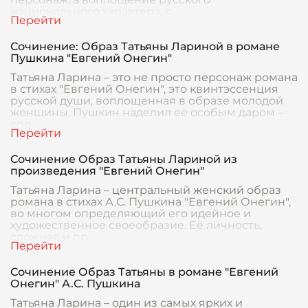
национального характера, с
Сочинение: Образ Татьяны Лариной в романе
Пушкина "Евгений Онегин"
Татьяна Ларина – это не просто персонаж романа
в стихах "Евгений Онегин", это квинтэссенция
русской души, воплощенная в образе молодой
женщины. Пушкин наделил её особым даром –
спо
Сочинение Образ Татьяны Лариной из
произведения "Евгений Онегин"
Татьяна Ларина – центральный женский образ
романа в стихах А.С. Пушкина "Евгений Онегин",
во многом определяющий его идейное и
художественное своеобразие. Её личность,
сложная и пр
Сочинение Образ Татьяны в романе "Евгений
Онегин" А.С. Пушкина
Татьяна Ларина – один из самых ярких и