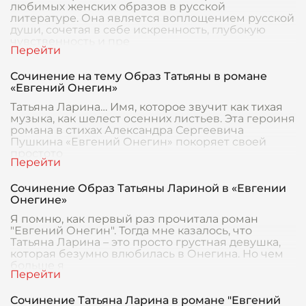
любимых женских образов в русской
литературе. Она является воплощением русской
души, сочетая в себе искренность, глубокую
чувственность и пре
Сочинение на тему Образ Татьяны в романе
«Евгений Онегин»
Татьяна Ларина… Имя, которое звучит как тихая
музыка, как шелест осенних листьев. Эта героиня
романа в стихах Александра Сергеевича
Пушкина «Евгений Онегин» покоряет своей
простото
Сочинение Образ Татьяны Лариной в «Евгении
Онегине»
Я помню, как первый раз прочитала роман
"Евгений Онегин". Тогда мне казалось, что
Татьяна Ларина – это просто грустная девушка,
которая безумно влюбилась в Онегина. Но чем
больше я
Сочинение Татьяна Ларина в романе "Евгений