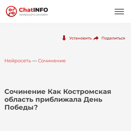
Нейросеть
Поделиться
Установить
Цены
Нейросеть
—
Сочинение
Вход
Вход с Telegram
Сочинение Как Костромская
область приближала День
Победы?