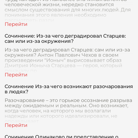
человеческой жизни, нередко становится
смыслом существования для многих людей. Для
понимания этого явления необходимо
рассмотреть разли
Сочинение: Из-за чего деградировал Старцев:
сам или из-за окружения?
Из-за чего деградировал Старцев: сам или из-за
окружения? Антон Павлович Чехов в своем
произведении "Ионыч" вырисовывает образ
Дмитрия Ионыча Старцева — героя, который
поначалу пр
Сочинение Из-за чего возникают разочарования
в людях?
Разочарование – это горькое осознание разрыва
между ожидаемым и реальным. Оно возникает,
когда человек, на которого мы возлагали
надежды или которого идеализировали, не
оправдывает
Сочинение Одинаково ли представление о