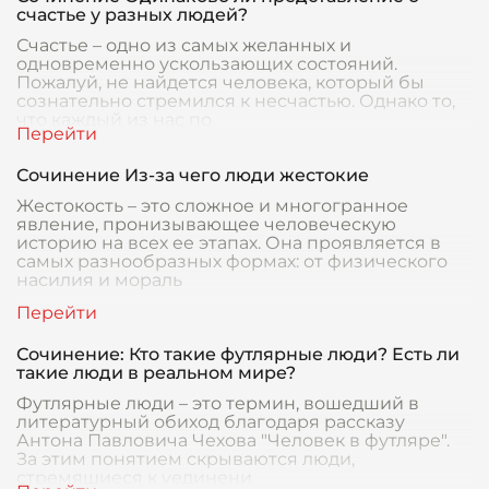
счастье у разных людей?
Счастье – одно из самых желанных и
одновременно ускользающих состояний.
Пожалуй, не найдется человека, который бы
сознательно стремился к несчастью. Однако то,
что каждый из нас по
Сочинение Из-за чего люди жестокие
Жестокость – это сложное и многогранное
явление, пронизывающее человеческую
историю на всех ее этапах. Она проявляется в
самых разнообразных формах: от физического
насилия и мораль
Сочинение: Кто такие футлярные люди? Есть ли
такие люди в реальном мире?
Футлярные люди – это термин, вошедший в
литературный обиход благодаря рассказу
Антона Павловича Чехова "Человек в футляре".
За этим понятием скрываются люди,
стремящиеся к уединени