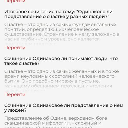
Итоговое сочинение на тему: "Одинаково ли
представление о счастье у разных людей?"
Счастье – это одно из самых фундаментальных
понятий, определяющих человеческое
существование. Стремление к нему заложено в
нас на глубинном уровне, оно является
двигателем прогресс
Сочинение Одинаково ли понимают люди, что
такое счастье?
Счастье – это одно из самых желанных и в то же
время неуловимых состояний человеческого
бытия. Оно подобно миражу в пустыне,
манящему обещанием прохлады и утоления
жажды, но зачаст
Сочинение Одинаковое ли представление о нем
у людей?
Представление об Одине, верховном боге
скандинавской мифологии, – сложный и
многогранный вопрос, не имеющий