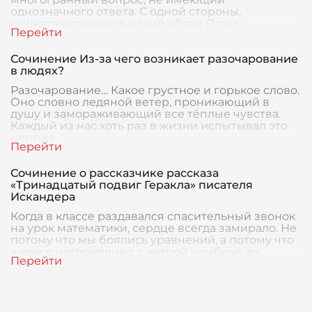
однозначного ответа. С одной стороны,
существует канонический образ Один
Сочинение Из-за чего возникает разочарование
в людях?
Разочарование… Какое грустное и горькое слово.
Оно словно ледяной ветер, проникающий в
душу и замораживающий все тёплые чувства.
Каждый из нас хоть раз в жизни испытывал это
неприя
Сочинение о рассказчике рассказа
«Тринадцатый подвиг Геракла» писателя
Искандера
Когда в классе раздавался спасительный звонок
на урок математики, сердце всегда замирало. Не
потому что мы боялись уравнений, а потому что
в класс неторопливо, с хитрой улыбкой, вх