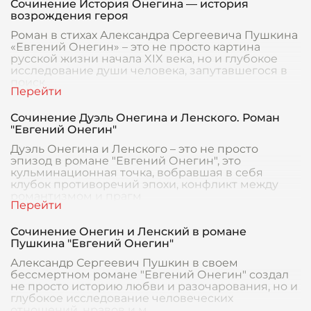
Сочинение История Онегина — история
возрождения героя
Роман в стихах Александра Сергеевича Пушкина
«Евгений Онегин» – это не просто картина
русской жизни начала XIX века, но и глубокое
исследование души человека, запутавшегося в
поиск
Сочинение Дуэль Онегина и Ленского. Роман
"Евгений Онегин"
Дуэль Онегина и Ленского – это не просто
эпизод в романе "Евгений Онегин", это
кульминационная точка, вобравшая в себя
клубок противоречий эпохи, конфликт между
романтизмом и прагм
Сочинение Онегин и Ленский в романе
Пушкина "Евгений Онегин"
Александр Сергеевич Пушкин в своем
бессмертном романе "Евгений Онегин" создал
не просто историю любви и разочарования, но и
глубокое исследование человеческих
отношений, нравов и м