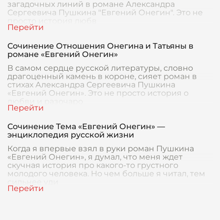
загадочных линий в романе Александра
Сергеевича Пушкина "Евгений Онегин". Это не
просто история любв
Сочинение Отношения Онегина и Татьяны в
романе «Евгений Онегин»
В самом сердце русской литературы, словно
драгоценный камень в короне, сияет роман в
стихах Александра Сергеевича Пушкина
«Евгений Онегин». Это не просто история о
любви и разочаро
Сочинение Тема «Евгений Онегин» —
энциклопедия русской жизни
Когда я впервые взял в руки роман Пушкина
«Евгений Онегин», я думал, что меня ждет
скучная история про какого-то грустного
молодого человека. Но чем больше я читал, тем
сильнее уди