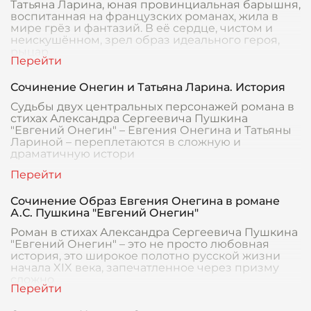
Татьяна Ларина, юная провинциальная барышня,
воспитанная на французских романах, жила в
мире грёз и фантазий. В её сердце, чистом и
неискушённом, зрел образ идеального героя,
рыцар
Сочинение Онегин и Татьяна Ларина. История
Судьбы двух центральных персонажей романа в
стихах Александра Сергеевича Пушкина
"Евгений Онегин" – Евгения Онегина и Татьяны
Лариной – переплетаются в сложную и
драматичную истори
Сочинение Образ Евгения Онегина в романе
А.С. Пушкина "Евгений Онегин"
Роман в стихах Александра Сергеевича Пушкина
"Евгений Онегин" – это не просто любовная
история, это широкое полотно русской жизни
начала XIX века, запечатленное через призму
сложно