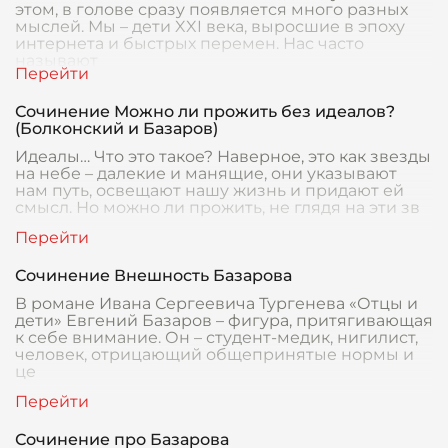
этом, в голове сразу появляется много разных
мыслей. Мы – дети XXI века, выросшие в эпоху
интернета и быстрых перемен. Нас часто
называют
Сочинение Можно ли прожить без идеалов?
(Болконский и Базаров)
Идеалы… Что это такое? Наверное, это как звезды
на небе – далекие и манящие, они указывают
нам путь, освещают нашу жизнь и придают ей
смысл. Но можно ли прожить, не глядя на эти зв
Сочинение Внешность Базарова
В романе Ивана Сергеевича Тургенева «Отцы и
дети» Евгений Базаров – фигура, притягивающая
к себе внимание. Он – студент-медик, нигилист,
человек, отрицающий общепринятые нормы и
це
Сочинение про Базарова