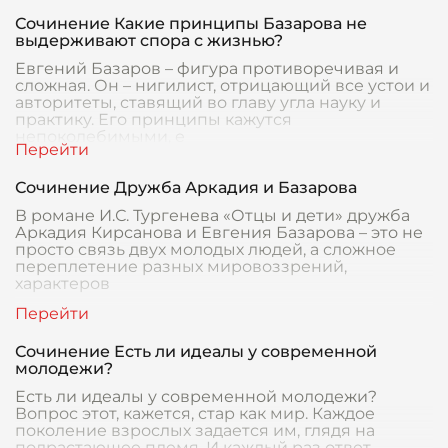
Сочинение Какие принципы Базарова не
выдерживают спора с жизнью?
Евгений Базаров – фигура противоречивая и
сложная. Он – нигилист, отрицающий все устои и
авторитеты, ставящий во главу угла науку и
практику. Его принципы кажутся
непоколебимыми, е
Сочинение Дружба Аркадия и Базарова
В романе И.С. Тургенева «Отцы и дети» дружба
Аркадия Кирсанова и Евгения Базарова – это не
просто связь двух молодых людей, а сложное
переплетение разных мировоззрений,
характеров
Сочинение Есть ли идеалы у современной
молодежи?
Есть ли идеалы у современной молодежи?
Вопрос этот, кажется, стар как мир. Каждое
поколение взрослых задается им, глядя на
подрастающее племя. И каждый раз ответ