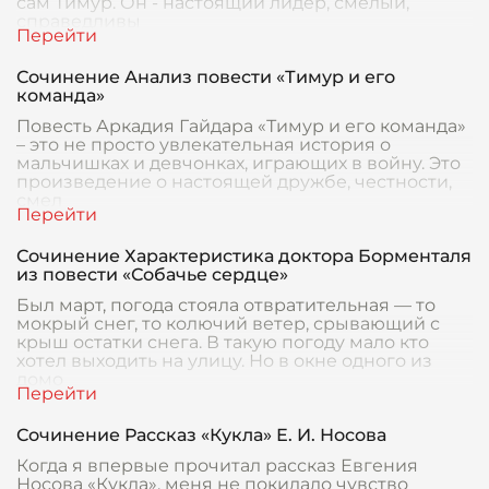
сам Тимур. Он - настоящий лидер, смелый,
справедливы
Сочинение Анализ повести «Тимур и его
команда»
Повесть Аркадия Гайдара «Тимур и его команда»
– это не просто увлекательная история о
мальчишках и девчонках, играющих в войну. Это
произведение о настоящей дружбе, честности,
смел
Сочинение Характеристика доктора Борменталя
из повести «Собачье сердце»
Был март, погода стояла отвратительная — то
мокрый снег, то колючий ветер, срывающий с
крыш остатки снега. В такую погоду мало кто
хотел выходить на улицу. Но в окне одного из
домо
Сочинение Рассказ «Кукла» Е. И. Носова
Когда я впервые прочитал рассказ Евгения
Носова «Кукла», меня не покидало чувство