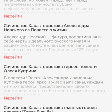
Платонова "Котлован", предстает перед
читателем как личность глубоко
рефлексирующая, идущая на жизнь сквозь
призму философского поиска смысла. В
Сочинение Характеристика Александра
Невского из Повести о житии
Александр Невский — фигура, воплотившая в
себе черты идеального русского князя и
защитника отечества, чьи деяния записаны в
повести о его житии. Родившись в 1221 году в
семье князя
Сочинение Характеристика героев повести
Олеся Куприна
В повести "Олеся" Александра Ивановича
Куприна герои ярко и живо выписаны, каждый
из них является представителем своего
времени и несет в себе неповторимый колорит.
Центральной фиг
Сочинение Характеристика главных героев
повести "Тарас Бульба"