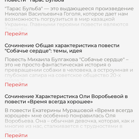
"Тарас Бульба" — это выдающееся произведение
Николая Васильевича Гоголя, которое дает нам
возможность погрузиться в мир казацкой
Украины. Главными героями повести являются
Тарас Бу
Сочинение Общая характеристика повести
"Собачье сердце": темы, идея
Повесть Михаила Булгакова "Собачье сердце" –
это не просто фантастическая история о
превращении собаки в человека, а остроумная и
глубокая сатира на советское общество 20-х
годов X
Сочинение Характеристика Оли Воробьевой в
повести «Время всегда хорошее»
В повести Екатерины Мурашовой «Время всегда
хорошее» мне особенно понравилась Оля
Воробьева. Она – обычная девочка, которая, как и
многие из нас, сталкивается с трудностями в
учебе