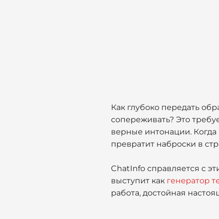
Как глубоко передать обр
сопереживать? Это требуе
верные интонации. Когда 
превратит наброски в ст
ChatInfo справляется с э
выступит как
генератор т
работа, достойная настоя