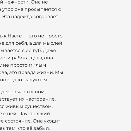
ой нежности. Она не
е утро она просыпается с
. Эта надежда согревает
ь к Насте — это не просто
е для себя, а для мыслей
рывается с её губ. Даже
асти работа, дела, она
ну не просто милым
ва, это правда жизни. Мы
 но редко жалуются.
 деревья за окном,
вствует их настроение,
тся живым существом.
е с ней. Паустовский
ее состояние. Она уходит
ек тем, кто её забыл.