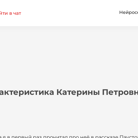
Нейрос
ти в чат
актеристика Катерины Петров
а я в первый раз прочитал про неё в рассказе Паусто