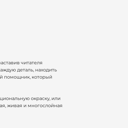
заставив читателя
каждую деталь, находить
ный помощник, который
оциональную окраску, или
чная, живая и многослойная