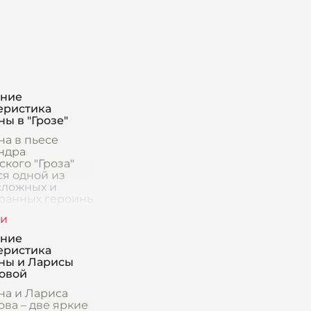
ение
еристика
ы в "Грозе"
на в пьесе
ндра
кого "Гроза"
ся одной из
сложных и
ранных героинь
й литературы
а. Она
авляет собой
ение
чистоты и
еристика
вен
ны и Ларисы
овой
на и Лариса
ова – две яркие