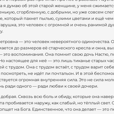
гда я думаю об этой старой женщине, у меня сжимается
енькую, сгорбленную, с добрыми, но уже совсем сле
е, который пахнет пылью, сухими цветами и ещё че
старушка, это человек с огромной и очень ранимой д
у.
етровна — это человек невероятного одиночества. О
ается до размеров её старческого кресла и окна, в
 — это воспоминания. Она помнит свою дочь Настю, п
Но настоящее для неё — это лишь тиканье старых час
 с трудом. Она с трудом встаёт, с трудом варит себе
 посмотреть, не идёт ли почтальон. И в этой беспомо
твуется огромная внутренняя сила. Это не сила моло
ь ради одного — ради любви к своей дочери.
добрая. Сквозь всю боль и обиду, которые она навер
а пробивается наружу, как слабый, но тёплый свет. О
ропщет на Бога. Единственное, что она делает — это 