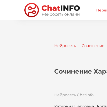
Перей
Нейросеть
—
Сочинение
Сочинение Хар
Нейросеть ChatInfo:
Катерина Петровна... Когд