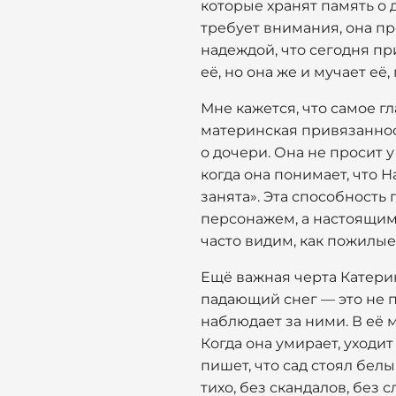
которые хранят память о 
требует внимания, она пр
надеждой, что сегодня пр
её, но она же и мучает е
Мне кажется, что самое гл
материнская привязанност
о дочери. Она не просит у
когда она понимает, что Н
занята». Эта способность
персонажем, а настоящим
часто видим, как пожилые
Ещё важная черта Катерин
падающий снег — это не п
наблюдает за ними. В её 
Когда она умирает, уходи
пишет, что сад стоял белы
тихо, без скандалов, без с