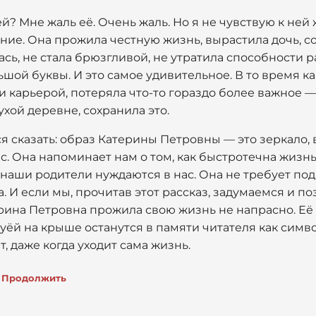
ей? Мне жаль её. Очень жаль. Но я не чувствую к ней 
ение. Она прожила честную жизнь, вырастила дочь, 
ась, не стала брюзгливой, не утратила способности 
шой буквы. И это самое удивительное. В то время как
 карьерой, потеряла что-то гораздо более важное —
ухой деревне, сохранила это.
я сказать: образ Катерины Петровны — это зеркало, 
с. Она напоминает нам о том, как быстротечна жизнь
 наши родители нуждаются в нас. Она не требует под
. И если мы, прочитав этот рассказ, задумаемся и 
ерина Петровна прожила свою жизнь не напрасно. Её 
шуёй на крыше останутся в памяти читателя как сим
, даже когда уходит сама жизнь.
Продолжить