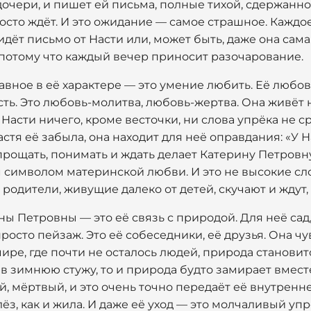
дочери, и пишет ей письма, полные тихой, сдержанн
осто ждёт. И это ожидание — самое страшное. Каждо
идёт письмо от Насти или, может быть, даже она сама
ё, потому что каждый вечер приносит разочарование.
авное в её характере — это умение любить. Её любов
ь. Это любовь-молитва, любовь-жертва. Она живёт н
 Насти ничего, кроме весточки, ни слова упрёка не с
астя её забыла, она находит для неё оправдания: «У Н
 прощать, понимать и ждать делает Катерину Петров
 символом материнской любви. И это не высокие сло
 родители, живущие далеко от детей, скучают и ждут,
ы Петровны — это её связь с природой. Для неё сад,
росто пейзаж. Это её собеседники, её друзья. Она чу
мире, где почти не осталось людей, природа станови
т в зимнюю стужу, то и природа будто замирает вмест
й, мёртвый, и это очень точно передаёт её внутренн
лёз, как и жила. И даже её уход — это молчаливый упр