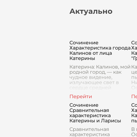
Актуально
Сочинение
С
Характеристика города
Х
Калинов от лица
К
Катерины
"Г
Катерина: Калинов, мой
Ка
родной город, — как
ц
чудное видение,
п
излучающее свет в
Н
сердце средней
Ос
России. Огромные,
сл
раскидистые липы
тр
обрамляют его узкие
де
Сочинение
С
улочки, создавая тень и
н
Сравнительная
Х
прохладу
з
характеристика
К
ге
Катерины и Ларисы
пь
Сравнительная
В 
характеристика
Ос