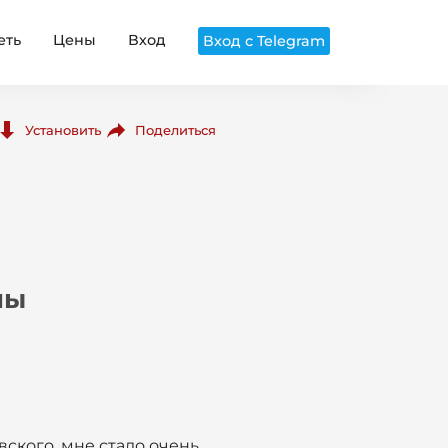
еть
Цены
Вход
Вход с Telegram
Поделиться
Установить
ны
вского, мне стало очень