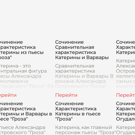
очинение
Сочинение
Сочин
арактеристика
Сравнительная
Характ
атерины из пьесы
характеристика
Катерин
роза"
Катерины и Варвары
Катери
терина - это
Сравнительная
Алекса
ентральная фигура
характеристика
Островс
ьесы Александра
Катерины и Варвары В
являет
иколаевича
романе Александра
самых 
тровского "Гроза". Её
Островского "Гроза"
многог
ожный характер и
образы Катерины и
русско
агическая судьба
Варвары выступают как
XIX век
лают её одной из
контрастные
предст
очинение
Сочинение
Сочин
аиболее
персонажи,
идеал 
арактеристика
Характеристика
Характ
апоминающихся
воплощающие
нравст
атерины и Варвары в
Катерины в пьесе
Катери
роинь русс
различные черты
есе "Гроза"
"Гроза"
Огудал
пьесе Александра
Катерина, как главный
Катери
тровского "Гроза"
персонаж пьесы "Гроза"
Огудал