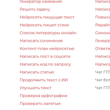
Генератор названий
Написа
Решить задачу
Написа
Нейросеть пишущая текст
Повыси
Нейросеть пишет стихи
Рерайт
Список литературы онлайн
Синон
Написать сочинение
Генера
Контент-план нейросетью
Ответи
Написать пост в соцсети
Написа
Написать код по запросу
Написа
Написать статью
Чат ГП
Продолжить текст с ИИ
Чат бо
Улучшить текст
Чат ГП
Проверка орфографии
Проверить запятые