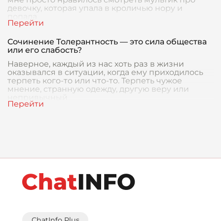
девочку, которая упала в кроличью нору и
попала
Сочинение Толерантность — это сила общества
или его слабость?
Наверное, каждый из нас хоть раз в жизни
оказывался в ситуации, когда ему приходилось
терпеть кого-то или что-то. Терпеть чужое
мнение, странную одежду, другую веру или
непривычный
ChatInfo Plus