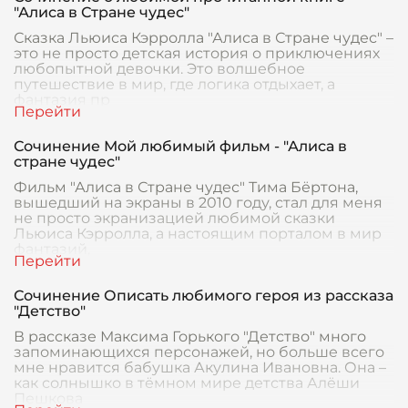
"Алиса в Стране чудес"
Сказка Льюиса Кэрролла "Алиса в Стране чудес" –
это не просто детская история о приключениях
любопытной девочки. Это волшебное
путешествие в мир, где логика отдыхает, а
фантазия пр
Сочинение Мой любимый фильм - "Алиса в
стране чудес"
Фильм "Алиса в Стране чудес" Тима Бёртона,
вышедший на экраны в 2010 году, стал для меня
не просто экранизацией любимой сказки
Льюиса Кэрролла, а настоящим порталом в мир
фантазий,
Сочинение Описать любимого героя из рассказа
"Детство"
В рассказе Максима Горького "Детство" много
запоминающихся персонажей, но больше всего
мне нравится бабушка Акулина Ивановна. Она –
как солнышко в тёмном мире детства Алёши
Пешкова