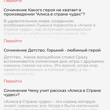
Сочинение Какого героя не хватает в
произведении "Алиса в стране чудес"?
В удивительном мире, созданном
воображением Льюиса Кэрролла в «Алисе в
Стране чудес», нас встречает калейдоскоп
странных и необычных персонажей. Мы
знакомимся с Белым Кроликом, веч
Сочинение Детство. Горький - любимый герой
Детство… Какое волшебное слово! Сразу
вспоминаются солнечные дни, игры с друзьями,
мамины сказки на ночь. Это время, когда мир
кажется огромным и полным чудес, а ты –
маленьким исс
Сочинение Чему учит рассказ «Алиса в Стране
чудес»?
«Алиса в Стране чудес» - это сказка, которую
знают, наверное, все. Когда я была маленькой,
мне просто нравилось смотреть мультик про