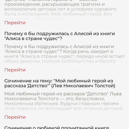
произведение, раскрывающее трагизм и
великолепие детских лет в условиях сурового
быта и испытаний. Мой любимый герой, без
сомнения, — бабушка Ак
Почему я бы подружилась с Алисой из книги
"Алиса в стране чудес"?
Почему я бы подружилась с Алисой из книги
"Алиса в стране чудес"? Когда речь заходит о
книге "Алиса в стране чудес", передо мной встает
образ девочки, полной любопытства и бесстр
Сочинение на тему: "Мой любимый герой из
рассказа 'Детство'" (Лев Николаевич Толстой)
Мой любимый герой из рассказа "Детство" Льва
Николаевича Толстого — это, безусловно,
Николенька Иртеньев. Будучи главным героем
этой повести, он воплощает все оттенки детской
души
Сочинение о любимой прочитанной книге