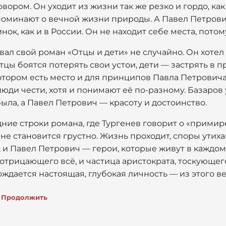
вором. Он уходит из жизни так же резко и гордо, как
поминают о вечной жизни природы. А Павел Петрович
инок, как и в России. Он не находит себе места, пото
вал свой роман «Отцы и дети» не случайно. Он хотел 
тцы боятся потерять свои устои, дети — застрять в 
котором есть место и для принципов Павла Петровича,
люди чести, хотя и понимают её по-разному. Базаров 
была, а Павел Петрович — красоту и достоинство.
ние строки романа, где Тургенев говорит о «прими
е становится грустно. Жизнь проходит, споры утихают
, и Павел Петрович — герои, которые живут в каждом 
 отрицающего всё, и частица аристократа, тоскующег
ождается настоящая, глубокая личность — из этого ве
Продолжить