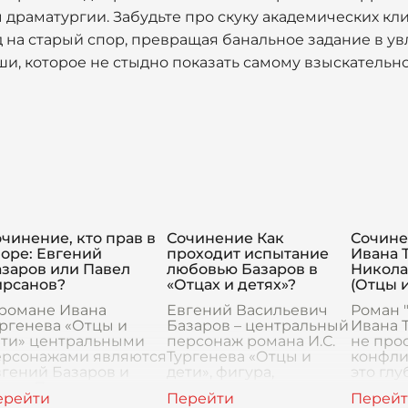
 драматургии. Забудьте про скуку академических кл
 на старый спор, превращая банальное задание в у
ши, которое не стыдно показать самому взыскательн
чинение, кто прав в
Сочинение Как
Сочине
оре: Евгений
проходит испытание
Ивана 
азаров или Павел
любовью Базаров в
Никола
ирсанов?
«Отцах и детях»?
(Отцы и
 романе Ивана
Евгений Васильевич
Роман 
ргенева «Отцы и
Базаров – центральный
Ивана Т
ети» центральными
персонаж романа И.С.
не про
ерсонажами являются
Тургенева «Отцы и
конфли
гений Базаров и
дети», фигура,
это глу
авел Петрович
воплощающая дух
исслед
ирсанов, между
времени, бунтарский
души, 