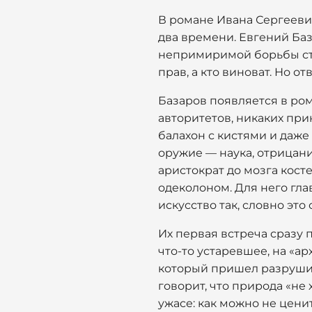
В романе Ивана Сергеевич
два времени. Евгений Баз
непримиримой борьбы стар
прав, а кто виноват. Но о
Базаров появляется в ром
авторитетов, никаких при
балахон с кистями и даже
оружие — наука, отрицани
аристократ до мозга косте
одеколоном. Для него гл
искусство так, словно это
Их первая встреча сразу 
что-то устаревшее, на «ар
который пришел разрушить
говорит, что природа «не 
ужасе: как можно не ценит