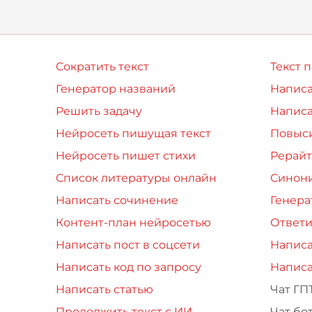
гилизма, раци
Сократить текст
Текст 
Генератор названий
Написа
Решить задачу
Написа
Нейросеть пишущая текст
Повыси
Нейросеть пишет стихи
Рерайт
Список литературы онлайн
Синон
Написать сочинение
Генера
Контент-план нейросетью
Ответи
Написать пост в соцсети
Написа
Написать код по запросу
Написа
Написать статью
Чат ГП
Продолжить текст с ИИ
Чат бо