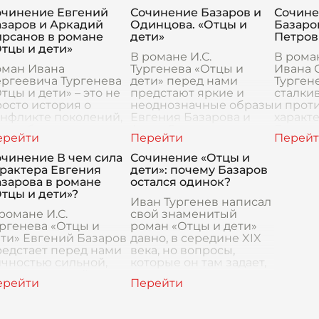
оторыми
нигилизм поколения,
против
очинение Евгений
Сочинение Базаров и
Сочине
азворачивается
отрицающего старые
в знач
азаров и Аркадий
Одинцова. «Отцы и
Базаро
илософский спор,
ценности и
степени
ирсанов в романе
дети»
Петров
тражающий осно
тцы и дети»
В романе И.С.
В рома
оман Ивана
Тургенева «Отцы и
Ивана 
ргеевича Тургенева
дети» перед нами
Турген
тцы и дети» – это не
предстают яркие и
сталки
осто история о
неоднозначные образы
и прот
онфликте поколений,
Евгения Базарова и
характ
о глубокое
Анны Сергеевны
Базаро
сследование
Одинцовой. Их встреча
Петров
еловеческих
и последующее
Эта вс
очинение В чем сила
Сочинение «Отцы и
заимоотношений,
общение становятся
станов
рактера Евгения
дети»: почему Базаров
глядов на жизнь и
одн
зарова в романе
остался одинок?
ховных ц
тцы и дети»?
Иван Тургенев написал
романе И.С.
свой знаменитый
ргенева «Отцы и
роман «Отцы и дети»
ти» Евгений Базаров
давно, в середине XIX
едстает перед нами
века, но вопросы,
чностью сильной,
которые он там задает,
ротиворечивой и,
волнуют нас до сих пор.
зусловно,
Как найти
апоминающейся. Его
взаимопонимание
рактер – это сплав
между пок