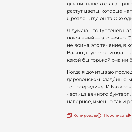
для нигилиста стала приго
растут цветы, которые на
Дрезден, где он так же од
Я думаю, что Тургенев наз
поколений — это вечно. О
не война, это течение, в 
Важно другое: они оба — 
какой бы горькой она ни 
Когда я дочитываю послед
деревенском кладбище, мн
то посередине. И Базаров
частица вечного бунтаря,
наверное, именно так и р
Копировать
Переписать