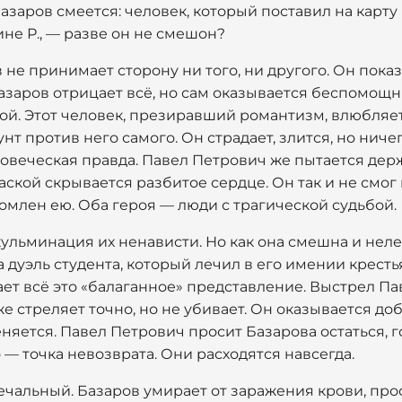
азаров смеется: человек, который поставил на карту
ине Р., — разве он не смешон?
 не принимает сторону ни того, ни другого. Он показ
Базаров отрицает всё, но сам оказывается беспомощ
. Этот человек, презиравший романтизм, влюбляетс
нт против него самого. Он страдает, злится, но ниче
еловеческая правда. Павел Петрович же пытается дер
аской скрывается разбитое сердце. Он так и не смо
омлен ею. Оба героя — люди с трагической судьбой.
ульминация их ненависти. Но как она смешна и неле
а дуэль студента, который лечил в его имении кресть
ает всё это «балаганное» представление. Выстрел П
же стреляет точно, но не убивает. Он оказывается доб
еняется. Павел Петрович просит Базарова остаться, г
 — точка невозврата. Они расходятся навсегда.
чальный. Базаров умирает от заражения крови, прос