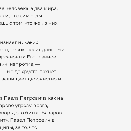
а человека, а два мира,
рои, это символы
ь о том, кто же из них
ризнает никаких
ват, резок, носит длинный
ирсановых. Его главное
вич, напротив, —
нные до хруста, пахнет
н защищает дворянство и
а Павла Петровича как на
рове угрозу, врага,
воры, это битва. Базаров
оит». Павел Петрович в
ипы, за то, что