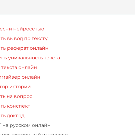
песни нейросетью
ть вывод по тексту
ть реферат онлайн
ть уникальность текста
 текста онлайн
имайзер онлайн
тор историй
ть на вопрос
ть конспект
ть доклад
Т на русском онлайн
т искусственный интеллект