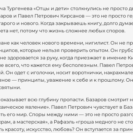
а Тургенева «Отцы и дети» столкнулись не просто дв
аров и Павел Петрович Кирсанов — это не просто ге
ого и нового. Когда закрываешь книгу, долго думаеш
твета нет, потому что жизнь сложнее любых споров.
ане как человек нового времени, нигилист. Он не п
нципов, которые нельзя проверить опытом. Он грубо
 не здоровается за руку, когда приезжает в имение К
е всего, что кажется ему бесполезным. Павел Петро
й. Он одет с иголочки, носит воротнички, накрахмале
авное — принципы, уважение к себе и к прошлому. О
 святыни.
показывает всю глубину пропасти. Базаров смотрит н
хаическое явление». Павел Петрович чувствует в База
 его мир. Споры между ними — это не просто разго
храм, а мастерская», а Рафаэль «гроша медного не ст
ь красоту, искусство, любовь? Он вступается за принц