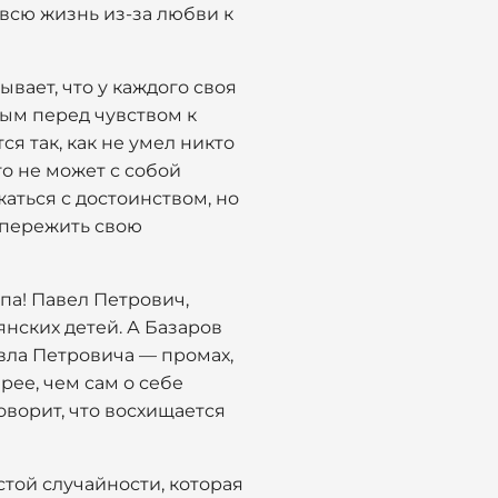
 всю жизнь из-за любви к
ывает, что у каждого своя
ным перед чувством к
я так, как не умел никто
го не может с собой
жаться с достоинством, но
г пережить свою
па! Павел Петрович,
янских детей. А Базаров
авла Петровича — промах,
рее, чем сам о себе
оворит, что восхищается
той случайности, которая