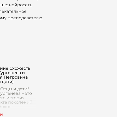
ише: нейросеть
влекательное
ому преподавателю.
ние Схожесть
Тургенева и
я Петровича
 дети)
"Отцы и дети"
ургенева – это
сто история
кта поколений,
бокое
ование русской
отражение