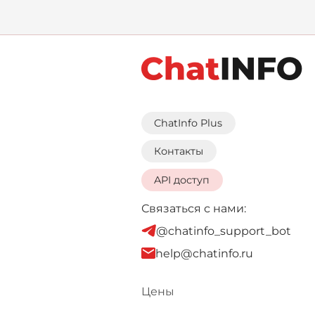
противостоянии дв
ни
ChatInfo Plus
Контакты
API доступ
Связаться с нами:
@chatinfo_support_bot
help@chatinfo.ru
Цены