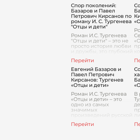
социальных и
к
Спор поколений:
С
политических тем в
р
Базаров и Павел
Б
России XIX века. Одним
ф
Петрович Кирсанов по
К
из ключевы
о
роману И. С. Тургенева
«О
"Отцы и дети"
Р
Роман И.С. Тургенева
Се
"Отцы и дети" – это не
«О
просто история любви
пр
и дружбы, это глубокий
к
анализ столкновения
эт
двух поколений, двух
и
мировоззрений, двух
ч
Евгений Базаров и
С
эпох. В центре этого
в
Павел Петрович
ха
столкновен
вз
Кирсанов: Тургенев
Ба
ду
«Отцы и дети»
«О
Роман И.С. Тургенева
В 
«Отцы и дети» – это
Ту
одно из самых
де
значимых
пр
произведений русской
ли
литературы XIX века. В
п
центре романа –
бе
конфликт поколений,
з
который воплощен в
ха