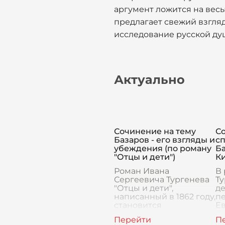
аргумент ложится на весы
предлагает свежий взгляд
исследование русской ду
Актуально
Сочинение на тему
Со
Базаров - его взгляды и
сп
убеждения (по роману
Б
"Отцы и дети")
К
Роман Ивана
В
Сергеевича Тургенева
Ту
"Отцы и дети",
д
написанный в 1862 году,
п
становится
Ев
центральной пьесой в
П
обсуждении
К