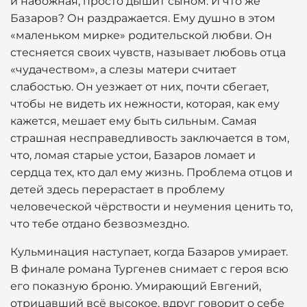
и набожная, просто дышит сыном. И что же
Базаров? Он раздражается. Ему душно в этом
«маленьком мирке» родительской любви. Он
стесняется своих чувств, называет любовь отца
«чудачеством», а слезы матери считает
слабостью. Он уезжает от них, почти сбегает,
чтобы не видеть их нежности, которая, как ему
кажется, мешает ему быть сильным. Самая
страшная несправедливость заключается в том,
что, ломая старые устои, Базаров ломает и
сердца тех, кто дал ему жизнь. Проблема отцов и
детей здесь перерастает в проблему
человеческой чёрствости и неумения ценить то,
что тебе отдано безвозмездно.
Кульминация наступает, когда Базаров умирает.
В финале романа Тургенев снимает с героя всю
его показную броню. Умирающий Евгений,
отрицавший всё высокое, вдруг говорит о себе