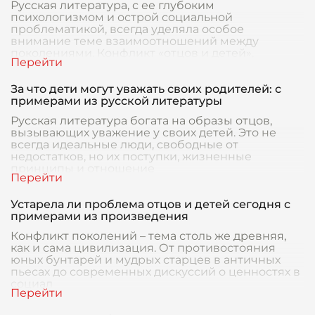
Русская литература, с ее глубоким
психологизмом и острой социальной
проблематикой, всегда уделяла особое
внимание теме взаимоотношений между
поколениями. Конфликт «отцов и детей»,
За что дети могут уважать своих родителей: с
примерами из русской литературы
Русская литература богата на образы отцов,
вызывающих уважение у своих детей. Это не
всегда идеальные люди, свободные от
недостатков, но их поступки, жизненные
принципы и отношение
Устарела ли проблема отцов и детей сегодня с
примерами из произведения
Конфликт поколений – тема столь же древняя,
как и сама цивилизация. От противостояния
юных бунтарей и мудрых старцев в античных
пьесах до современных дискуссий о ценностях в
социал