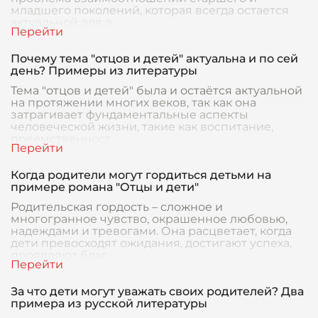
младшего поколений, которая всегда остается
актуальной для л
Почему тема "отцов и детей" актуальна и по сей
день? Примеры из литературы
Тема "отцов и детей" была и остаётся актуальной
на протяжении многих веков, так как она
затрагивает фундаментальные аспекты
человеческой жизни, такие как воспитание,
преемственност
Когда родители могут гордиться детьми на
примере романа "Отцы и дети"
Родительская гордость – сложное и
многогранное чувство, окрашенное любовью,
надеждами и тревогами. Она расцветает, когда
дети превосходят ожидания, достигают успеха,
проявляют благ
За что дети могут уважать своих родителей? Два
примера из русской литературы