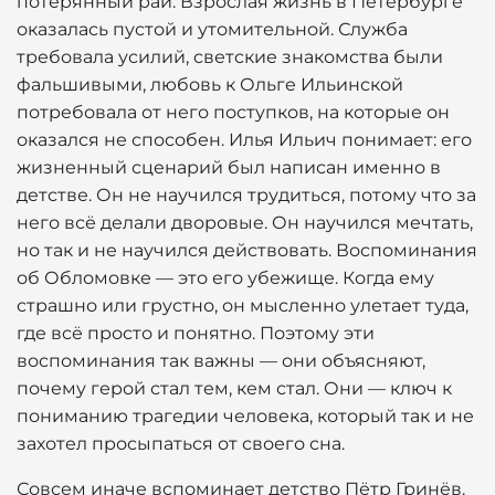
потерянный рай. Взрослая жизнь в Петербурге
оказалась пустой и утомительной. Служба
требовала усилий, светские знакомства были
фальшивыми, любовь к Ольге Ильинской
потребовала от него поступков, на которые он
оказался не способен. Илья Ильич понимает: его
жизненный сценарий был написан именно в
детстве. Он не научился трудиться, потому что за
него всё делали дворовые. Он научился мечтать,
но так и не научился действовать. Воспоминания
об Обломовке — это его убежище. Когда ему
страшно или грустно, он мысленно улетает туда,
где всё просто и понятно. Поэтому эти
воспоминания так важны — они объясняют,
почему герой стал тем, кем стал. Они — ключ к
пониманию трагедии человека, который так и не
захотел просыпаться от своего сна.
Совсем иначе вспоминает детство Пётр Гринёв.