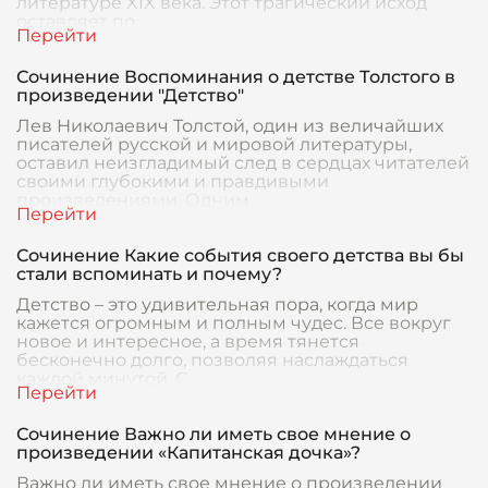
литературе XIX века. Этот трагический исход
оставляет по
Сочинение Воспоминания о детстве Толстого в
произведении "Детство"
Лев Николаевич Толстой, один из величайших
писателей русской и мировой литературы,
оставил неизгладимый след в сердцах читателей
своими глубокими и правдивыми
произведениями. Одним
Сочинение Какие события своего детства вы бы
стали вспоминать и почему?
Детство – это удивительная пора, когда мир
кажется огромным и полным чудес. Все вокруг
новое и интересное, а время тянется
бесконечно долго, позволяя наслаждаться
каждой минутой. С
Сочинение Важно ли иметь свое мнение о
произведении «Капитанская дочка»?
Важно ли иметь свое мнение о произведении