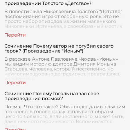
произведении Толстого «Детство»?
В повести Льва Николаевича Толстого "Детство"
воспоминания играют особенную роль. Это не
просто набор эпизодов из жизни маленького
Николеньки Иртеньева, а своеобразный мостик
между
Сочинение Почему автор не погубил своего
героя? (Произведение "Ионыч")
В рассказе Антона Павловича Чехова «Ионыч»
мы видим историю доктора Дмитрия Ионыча
Старцева, человека, который постепенно, но
неумолимо духовно деградирует, превращаясь
из энергичн
Сочинение Почему Гоголь назвал свое
произведение поэмой?
Поэма… Что это такое? Обычно, когда мы слышим
это слово, в голове сразу всплывают образы
чего-то большого, величественного, может быть,
даже немного героического. Вспоминаются
были