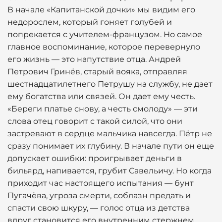
В начале «Капитанской дочки» мы видим его
недорослем, который гоняет голубей и
попрекается с учителем-французом. Но самое
главное воспоминание, которое перевернуло
его жизнь — это напутствие отца. Андрей
Петрович Гринёв, старый вояка, отправляя
шестнадцатилетнего Петрушу на службу, не дает
ему богатства или связей. Он дает ему честь.
«Береги платье снову, а честь смолоду» — эти
слова отец говорит с такой силой, что они
застревают в сердце мальчика навсегда. Пётр не
сразу понимает их глубину. В начале пути он еще
допускает ошибки: проигрывает деньги в
бильярд, напивается, грубит Савельичу. Но когда
приходит час настоящего испытания — бунт
Пугачёва, угроза смерти, соблазн предать и
спасти свою шкуру, — голос отца из детства
вдруг становится его внутренним стержнем.