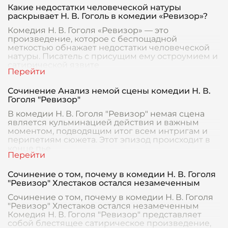
Какие недостатки человеческой натуры
раскрывает Н. В. Гоголь в комедии «Ревизор»?
Комедия Н. В. Гоголя «Ревизор» — это
произведение, которое с беспощадной
меткостью обнажает недостатки человеческой
натуры. Писатель с присущим ему остроумием и
сатирической язвите
Сочинение Анализ немой сцены комедии Н. В.
Гоголя "Ревизор"
В комедии Н. В. Гоголя "Ревизор" немая сцена
является кульминацией действия и важным
моментом, подводящим итог всем интригам и
перипетиям сюжета. Этот эпизод происходит в
конце пье
Сочинение о том, почему в комедии Н. В. Гоголя
"Ревизор" Хлестаков остался незамеченным
Сочинение о том, почему в комедии Н. В. Гоголя
"Ревизор" Хлестаков остался незамеченным
Комедия Н. В. Гоголя "Ревизор" представляет
собой блестящее сатирическое произведение,