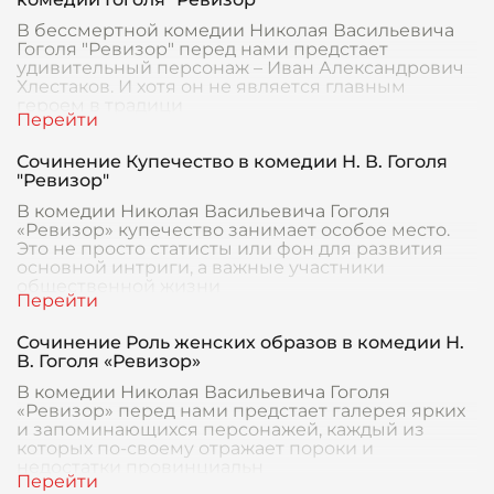
В бессмертной комедии Николая Васильевича
Гоголя "Ревизор" перед нами предстает
удивительный персонаж – Иван Александрович
Хлестаков. И хотя он не является главным
героем в традици
Сочинение Купечество в комедии Н. В. Гоголя
"Ревизор"
В комедии Николая Васильевича Гоголя
«Ревизор» купечество занимает особое место.
Это не просто статисты или фон для развития
основной интриги, а важные участники
общественной жизни
Сочинение Роль женских образов в комедии Н.
В. Гоголя «Ревизор»
В комедии Николая Васильевича Гоголя
«Ревизор» перед нами предстает галерея ярких
и запоминающихся персонажей, каждый из
которых по-своему отражает пороки и
недостатки провинциальн