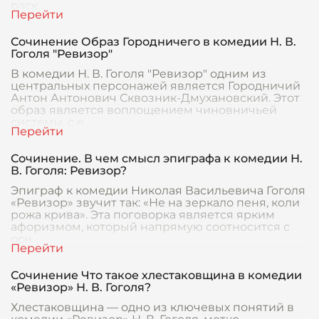
раск
Сочинение Образ Городничего в комедии Н. В.
Гоголя "Ревизор"
В комедии Н. В. Гоголя "Ревизор" одним из
центральных персонажей является Городничий
Антон Антонович Сквозник-Дмухановский. Этот
образ является воплощением чиновничьей
системы, с е
Сочинение. В чем смысл эпиграфа к комедии Н.
В. Гоголя: Ревизор?
Эпиграф к комедии Николая Васильевича Гоголя
«Ревизор» звучит так: «Не на зеркало пеня, коли
рожа крива». Эта поговорка является ярким
афоризмом, который напрямую соотносится с
осн
Сочинение Что такое хлестаковщина в комедии
«Ревизор» Н. В. Гоголя?
Хлестаковщина — одно из ключевых понятий в