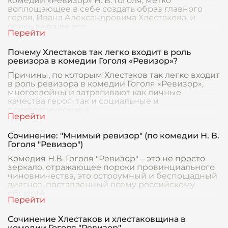
комедии «Ревизор» Н. В. Гоголя, метко
воплощающее в себе создать образ главного
героя, Ивана Александровича Хлестакова, и
описывающее его
Почему Хлестаков так легко входит в роль
ревизора в комедии Гоголя «Ревизор»?
Причины, по которым Хлестаков так легко входит
в роль ревизора в комедии Гоголя «Ревизор»,
многослойны и затрагивают как личные
качества героя, так и социальные и
психологические а
Сочинение: "Мнимый ревизор" (по комедии Н. В.
Гоголя "Ревизор")
Комедия Н.В. Гоголя "Ревизор" – это не просто
зеркало, отражающее пороки провинциального
чиновничества, это остроумный и беспощадный
диагноз, поставленный всему российскому
обществ
Сочинение Хлестаков и хлестаковщина в
комедии Гоголя "Ревизор"