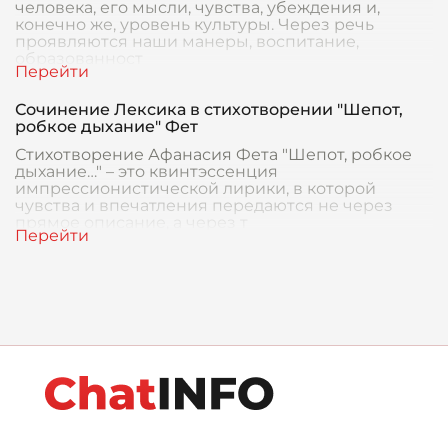
человека, его мысли, чувства, убеждения и,
конечно же, уровень культуры. Через речь
проявляются наши манеры, воспитание,
образованност
Сочинение Лексика в стихотворении "Шепот,
робкое дыхание" Фет
Стихотворение Афанасия Фета "Шепот, робкое
дыхание…" – это квинтэссенция
импрессионистической лирики, в которой
чувства и впечатления передаются не через
прямое описание, а через т